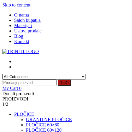
Skip to content
O nama
Salon kupatila
Materijali
Uslovi prodaje
Blog
Kontakt
Traži
My Cart
0
Dodati proizvodi
PROIZVODI
1/2
PLOČICE
GRANITNE PLOČICE
PLOČICE 60×60
PLOČICE 60×120