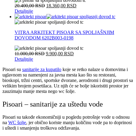
20.400,00
RSD
18.360,00
RSD
Detaljnije
VITRA ARKITEKT PISOAR SA SPOLJAŠNJIM
DOVODOM 6202B003-0198
11.000,00
RSD
9.900,00
RSD
Detaljnije
Pisoari su
sanitarije za kupatilo
koje se retko nalaze u domovima i
uglavnom su namenjeni za javna mesta kao što su restorani,
bioskopi, tržni centri, sportske dvorane, aerodromi i drugi prostori sa
velikim brojem posetilaca. Uz njih će se bolje iskoristiti prostor jer
zauzimaju manje mesta nego wc šolje.
Pisoari – sanitarije za uštedu vode
Pisoari su takođe ekonomičniji u pogledu potrošnje vode u odnosu
na
WC šolje
, jer obično koriste manju količinu vode pa to doprinosi
i uštedi i smanjenju troškova održavanja.