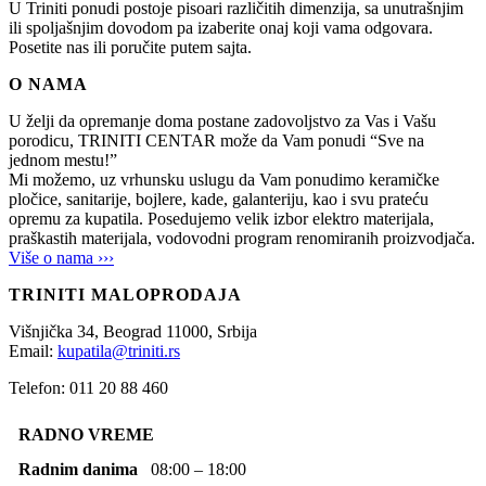
U Triniti ponudi postoje pisoari različitih dimenzija, sa unutrašnjim
ili spoljašnjim dovodom pa izaberite onaj koji vama odgovara.
Posetite nas ili poručite putem sajta.
O NAMA
U želji da opremanje doma postane zadovoljstvo za Vas i Vašu
porodicu, TRINITI CENTAR može da Vam ponudi “Sve na
jednom mestu!”
Mi možemo, uz vrhunsku uslugu da Vam ponudimo keramičke
pločice, sanitarije, bojlere, kade, galanteriju, kao i svu prateću
opremu za kupatila. Posedujemo velik izbor elektro materijala,
praškastih materijala, vodovodni program renomiranih proizvodjača.
Više o nama ›››
TRINITI MALOPRODAJA
Višnjička 34,
Beograd
11000,
Srbija
Email:
kupatila@triniti.rs
Telefon: 011 20 88 460
RADNO VREME
Radnim danima
08:00 – 18:00