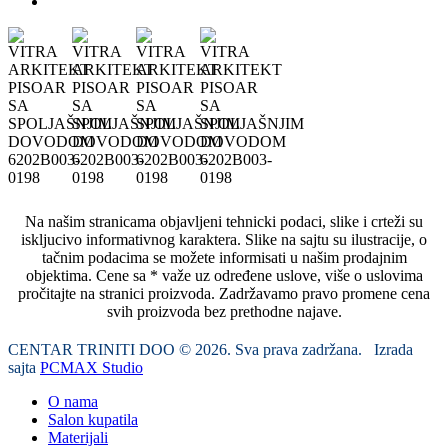
Na našim stranicama objavljeni tehnicki podaci, slike i crteži su
iskljucivo informativnog karaktera. Slike na sajtu su ilustracije, o
tačnim podacima se možete informisati u našim prodajnim
objektima. Cene sa * važe uz određene uslove, više o uslovima
pročitajte na stranici proizvoda. Zadržavamo pravo promene cena
svih proizvoda bez prethodne najave.
CENTAR TRINITI DOO © 2026. Sva prava zadržana. Izrada
sajta
PCMAX Studio
O nama
Salon kupatila
Materijali