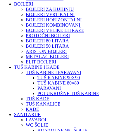
BOJLERI
BOJLERI ZA KUHINJU
BOJLERI VERTIKALNI
BOJLERI HORIZONTALNI
BOJLERI KOMBINOVANI
BOJLERI VELIKE LITRAŽE
PROTOČNI BOJLERI
BOJLERI 80 LITARA
BOJLERI 50 LITARA
ARISTON BOJLERI
METALAC BOJLERI
ELIT BOJLERI
TUŠ KABINE I KADE
TUŠ KABINE I PARAVANI
TUŠ KABINE 90X90
TUŠ KABINE 80×80
PARAVANI
POLUKRUŽNE TUŠ KABINE
TUŠ KADE
TUŠ KANALICE
KADE
SANITARIJE
LAVABOI
WC ŠOLJE
KONZOLNE WC ŠOLJE