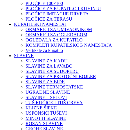
PLOČICE 100×100
PLOČICE ZA KUPATILO I KUHINJU
PLOČICE IMITACIJE DRVETA
PLOČICE ZA TERASU
KUPATILSKI NAMEŠTAJ
ORMARIĆI SA UMIVAONIKOM
ORMARIĆI SA OGLEDALOM
OGLEDALA ZA KUPATILO
KOMPLETI KUPATILSKOG NAMEŠTAJA
Vertikale za kupatilo
SLAVINE
SLAVINE ZA KADU
SLAVINE ZA LAVABO
SLAVINE ZA SUDOPERU
SLAVINE ZA PROTOČNI BOJLER
SLAVINE ZA BIDE
SLAVINE TERMOSTATSKE
UGRADNE SLAVINE
SLAVINE – SETOVI
TUŠ RUČICE I TUŠ CREVA
KLIZNE ŠIPKE
USPONSKI TUŠEVI
MINOTTI SLAVINE
ROSAN SLAVINE
GROHE SLAVINE