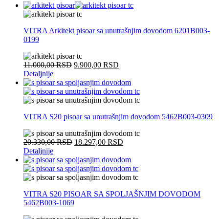
VITRA Arkitekt pisoar sa unutrašnjim dovodom 6201B003-
0199
11.000,00
RSD
9.900,00
RSD
Detaljnije
VITRA S20 pisoar sa unutrašnjim dovodom 5462B003-0309
20.330,00
RSD
18.297,00
RSD
Detaljnije
VITRA S20 PISOAR SA SPOLJAŠNJIM DOVODOM
5462B003-1069