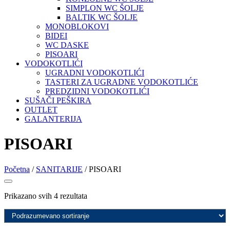
SIMPLON WC ŠOLJE
BALTIK WC ŠOLJE
MONOBLOKOVI
BIDEI
WC DASKE
PISOARI
VODOKOTLIĆI
UGRADNI VODOKOTLIĆI
TASTERI ZA UGRADNE VODOKOTLIĆE
PREDZIDNI VODOKOTLIĆI
SUŠAČI PEŠKIRA
OUTLET
GALANTERIJA
PISOARI
Početna
/
SANITARIJE
/ PISOARI
Prikazano svih 4 rezultata