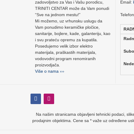
zadovoljstvo za Vas i Vašu porodicu,
Email:
TRINITI CENTAR može da Vam ponudi
“Sve na jednom mestu!”
Telefo
Mi možemo, uz vrhunsku uslugu da
Vam ponudimo keramičke pločice,
RAD
sanitarije, bojlere, kade, galanteriju, kao
Rad
i svu prateću opremu za kupatila.
Posedujemo velik izbor elektro
Su
materijala, praškastih materijala,
vodovodni program renomiranih
Ne
proizvodjača.
Više o nama ›››
Na našim stranicama objavljeni tehnicki podaci, slike
prodajnim objektima. Cene sa * važe uz određene usl