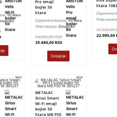
inox bojler
0
Pro emajl
litara 108
bojler 50
litara
Zapremina 
ana:
50 litara
Vrsta kazan
Zapremina kazana:
50 litara
majlirani
Vrsta kazana:
Emajlirani
25.550,00
D
22.995,00
44.600,00
RSD
D
35.680,00
RSD
Det
nije
Detaljnije
Wi-Fi
Wi-Fi
METALAC
Sirius Smart
WI-FI emajl
bojler 50
0
litara MB P50