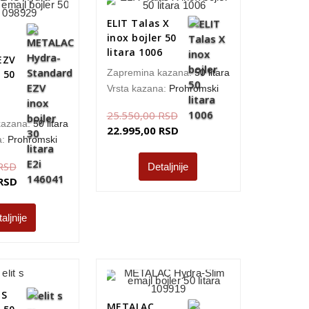
ELIT Talas X
inox bojler 50
litara 1006
EZV
Zapremina kazana:
50 litara
 50
Vrsta kazana:
Prohromski
25.550,00
RSD
kazana:
50 litara
22.995,00
RSD
a:
Prohromski
RSD
Detaljnije
RSD
aljnije
 S
METALAC