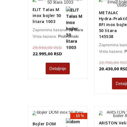
ELIT Talas M
METALAC
inox bojler 50
Hydra-Prakti
litara 1003
RFI inox bojle
Zapremina kazana:
50 litara
50 litara
145538
Vrsta kazana:
Prohromski
Zapremina kaz
25.550,00
RSD
Vrsta kazana:
P
22.995,00
RSD
22.700,00
RS
20.430,00
RS
Detaljnije
Detalj
- 15 %
ARISTON Veli
Bojler DOM