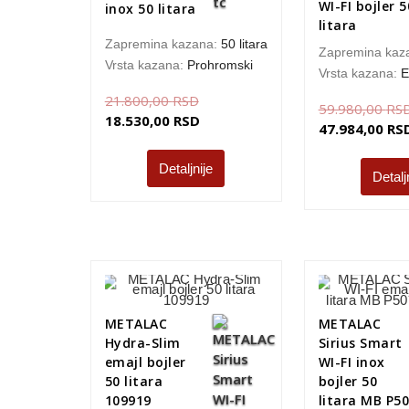
WI-FI bojler 5
inox 50 litara
litara
Zapremina kazana:
50 litara
Zapremina kaz
Vrsta kazana:
Prohromski
Vrsta kazana:
E
21.800,00
RSD
59.980,00
RS
18.530,00
RSD
47.984,00
RS
Detaljnije
Detalj
METALAC
METALAC
Hydra-Slim
Sirius Smart
emajl bojler
WI-FI inox
50 litara
bojler 50
109919
litara MB P5