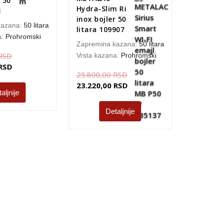
 50
Hydra-Slim Ri
3
inox bojler 50
kazana:
50 litara
litara 109907
a:
Prohromski
Zapremina kazana:
50 litara
RSD
Vrsta kazana:
Prohromski
RSD
25.800,00
RSD
23.220,00
RSD
aljnije
Detaljnije