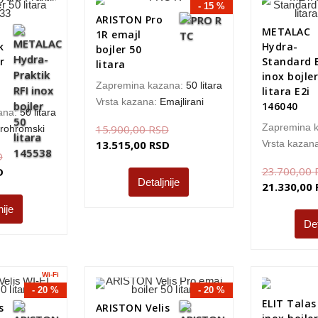
- 15 %
ARISTON Pro
METALAC
1R emajl
k
Hydra-
bojler 50
r
Standard 
litara
inox bojler
Zapremina kazana:
50 litara
litara E2i
Vrsta kazana:
Emajlirani
146040
ana:
50 litara
Zapremina 
15.900,00
RSD
rohromski
13.515,00
RSD
Vrsta kazan
D
23.700,00
D
Detaljnije
21.330,00
nije
Det
Wi-Fi
- 20 %
- 20 %
ELIT Talas
s
ARISTON Velis