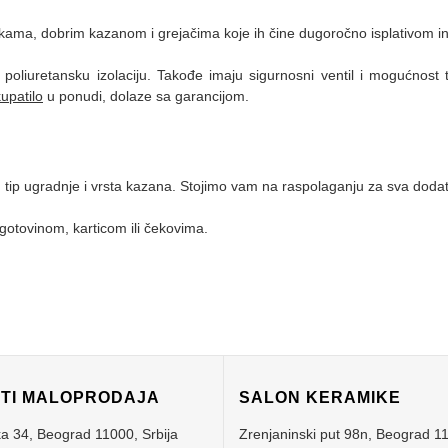
tikama, dobrim kazanom i grejačima koje ih čine dugoročno isplativom in
 poliuretansku izolaciju. Takođe imaju sigurnosni ventil i mogućnos
kupatilo
u ponudi, dolaze sa garancijom.
, tip ugradnje i vrsta kazana. Stojimo vam na raspolaganju za sva doda
gotovinom, karticom ili čekovima.
ITI MALOPRODAJA
SALON KERAMIKE
ka 34,
Beograd
11000,
Srbija
Zrenjaninski put 98n,
Beograd
1