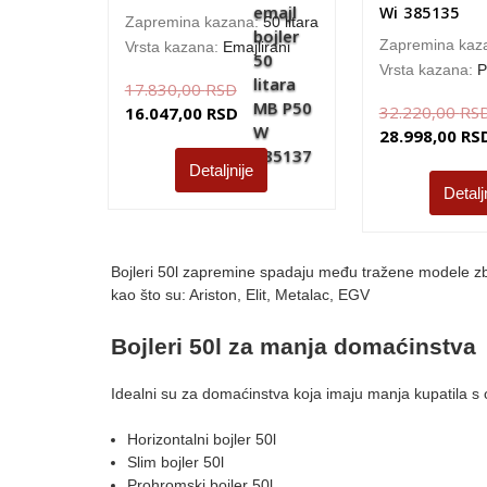
Wi 385135
Zapremina kazana:
50 litara
Zapremina kaz
Vrsta kazana:
Emajlirani
Vrsta kazana:
P
17.830,00
RSD
32.220,00
RS
16.047,00
RSD
28.998,00
RS
Detaljnije
Detalj
Bojleri 50l zapremine spadaju među tražene modele zbog
kao što su: Ariston, Elit, Metalac, EGV
Bojleri 50l za manja domaćinstva
Idealni su za domaćinstva koja imaju manja kupatila 
Horizontalni bojler 50l
Slim bojler 50l
Prohromski bojler 50l