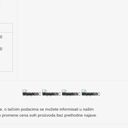
s
00
00
acije, o tačnim podacima se možete informisati u našim
vo promene cena svih proizvoda bez prethodne najave.