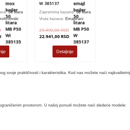
W 385137
ana:
50 litara
Zapremina kazana:
50 litara
rohromski
Vrsta kazana:
Emajlirani
D
25.490,00
RSD
D
22.941,00
RSD
nije
Detaljnije
 svoje praktičnosti i karakteristika. Kod nas možete naći najkvalitetn
s ograničenim prostorom. U našoj ponudi možete naći sledeće modele: