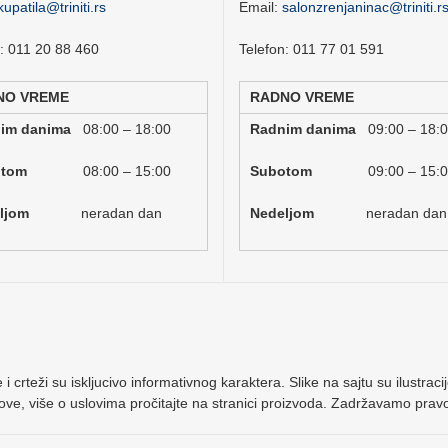
kupatila@triniti.rs
Email:
salonzrenjaninac@triniti.r
n: 011 20 88 460
Telefon: 011 77 01 591
NO VREME
RADNO VREME
nim danima
08:00 – 18:00
Radnim danima
09:00 – 18:
botom
08:00 – 15:00
Subotom
09:00 – 15:
deljom
neradan dan
Nedeljom
neradan dan
 i crteži su iskljucivo informativnog karaktera. Slike na sajtu su ilustr
ove, više o uslovima pročitajte na stranici proizvoda. Zadržavamo pra