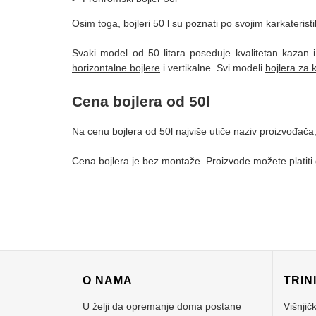
Osim toga, bojleri 50 l su poznati po svojim karkateris
Svaki model od 50 litara poseduje kvalitetan kazan i
horizontalne bojlere
i vertikalne. Svi modeli
bojlera za 
Cena bojlera od 50l
Na cenu bojlera od 50l najviše utiče naziv proizvođača
Cena bojlera je bez montaže. Proizvode možete platiti 
O NAMA
TRIN
U želji da opremanje doma postane
Višnjič