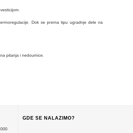
vesticijom.
t termoregulacije. Dok se prema tipu ugradnje dele na
tna pitanja i nedoumice.
GDE SE NALAZIMO?
1000