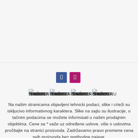
Na našim stranicama objavljeni tehnicki podaci, slike i crteži su
iskljucivo informativnog karaktera. Slike na sajtu su ilustracije, o
tačnim podacima se možete informisati u našim prodajnim
objektima. Cene sa * važe uz određene uslove, više o uslovima
pročitajte na stranici proizvoda. Zadržavamo pravo promene cena
svih proizvoda bez prethodne najave.