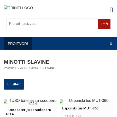
Skip
to
content
Traži
PROIZVODI
MINOTTI SLAVINE
Početna
/
SLAVINE
/ MINOTTI SLAVINE
Filteri
Usponski tuš MUT-360
TUBO baterija za sudoperu
6114
6.700,00
RSD