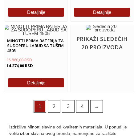
Detaljnije
Detaljnije
PRIKAŽI SLEDEĆIH
MINOTTI PRIMA BATERIJA ZA
SUDOPERU LABUD SA TUŠEM
20 PROIZVODA
4505
15.860,00
RSD
14.274,00
RSD
Detaljnije
1
2
3
4
→
Izdržljive Minotti slavine od kvalitetnih materijala. U ponudi je
veliki izbor slavina ovog brenda, namenjene za različite