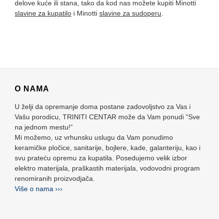
delove kuće ili stana, tako da kod nas možete kupiti Minotti
slavine za kupatilo
i Minotti
slavine za sudoperu
.
O NAMA
U želji da opremanje doma postane zadovoljstvo za Vas i
Vašu porodicu, TRINITI CENTAR može da Vam ponudi “Sve
na jednom mestu!”
Mi možemo, uz vrhunsku uslugu da Vam ponudimo
keramičke pločice, sanitarije, bojlere, kade, galanteriju, kao i
svu prateću opremu za kupatila. Posedujemo velik izbor
elektro materijala, praškastih materijala, vodovodni program
renomiranih proizvodjača.
Više o nama ›››