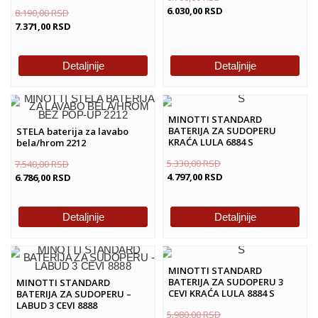
6.030,00
RSD
8.190,00
RSD
7.371,00
RSD
Detaljnije
Detaljnije
MINOTTI STANDARD
BATERIJA ZA SUDOPERU
STELA baterija za lavabo
KRAĆA LULA 6884 S
bela/hrom 2212
5.330,00
RSD
7.540,00
RSD
4.797,00
RSD
6.786,00
RSD
Detaljnije
Detaljnije
MINOTTI STANDARD
BATERIJA ZA SUDOPERU 3
MINOTTI STANDARD
CEVI KRAĆA LULA 8884 S
BATERIJA ZA SUDOPERU –
LABUD 3 CEVI 8888
5.980,00
RSD