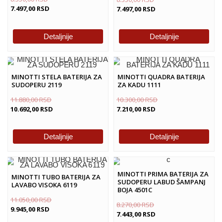
7.497,00
RSD
7.497,00
RSD
Detaljnije
Detaljnije
MINOTTI STELA BATERIJA ZA
MINOTTI QUADRA BATERIJA
SUDOPERU 2119
ZA KADU 1111
11.880,00
RSD
10.300,00
RSD
10.692,00
RSD
7.210,00
RSD
Detaljnije
Detaljnije
MINOTTI PRIMA BATERIJA ZA
MINOTTI TUBO BATERIJA ZA
SUDOPERU LABUD ŠAMPANJ
LAVABO VISOKA 6119
BOJA 4501C
11.050,00
RSD
8.270,00
RSD
9.945,00
RSD
7.443,00
RSD