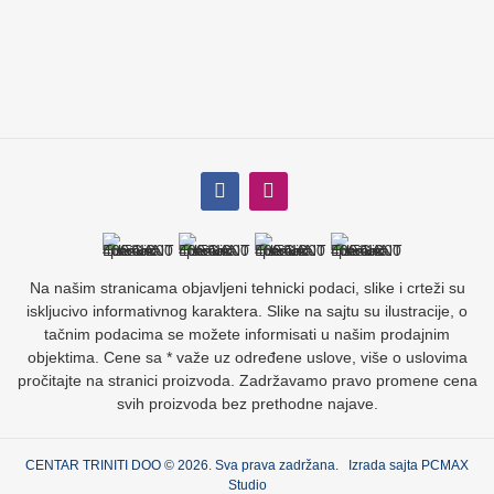
Na našim stranicama objavljeni tehnicki podaci, slike i crteži su
iskljucivo informativnog karaktera. Slike na sajtu su ilustracije, o
tačnim podacima se možete informisati u našim prodajnim
objektima. Cene sa * važe uz određene uslove, više o uslovima
pročitajte na stranici proizvoda. Zadržavamo pravo promene cena
svih proizvoda bez prethodne najave.
CENTAR TRINITI DOO © 2026. Sva prava zadržana. Izrada sajta
PCMAX
Studio