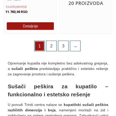
20 PROIZVODA
13.070,00
RSD
11.763,00
RSD
Detaljnije
1
2
3
→
Opremanje kupatila nije kompletno bez adekvatnog grejanja,
a
sušači peškira
predstavljaju praktično i estetsko rešenje
za zagrevanje prostora i sušenje peškira.
Sušači peškira za kupatilo –
funkcionalno i estetsko rešenje
U ponudi Triniti centra nalaze se
kupatilski sušači peškira
različitih dimenzija i boja
, namenjeni montaži na zid i
priključenju na sistem centralnog grejanja. Zahvaljujući uskoj