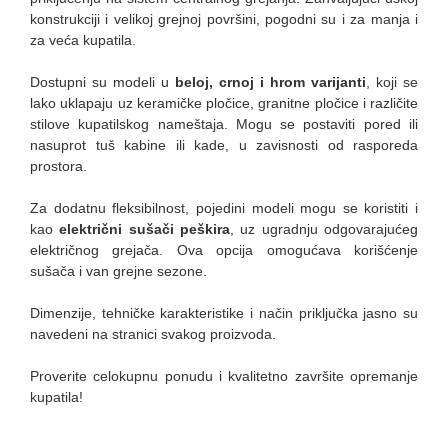
konstrukciji i velikoj grejnoj površini, pogodni su i za manja i
za veća kupatila.
Dostupni su modeli u
beloj, crnoj i hrom varijanti
, koji se
lako uklapaju uz keramičke pločice, granitne pločice i različite
stilove
kupatilskog nameštaja
. Mogu se postaviti pored ili
nasuprot tuš kabine ili kade, u zavisnosti od rasporeda
prostora.
Za dodatnu fleksibilnost, pojedini modeli mogu se koristiti i
kao
električni sušači peškira
, uz ugradnju odgovarajućeg
električnog grejača. Ova opcija omogućava korišćenje
sušača i van grejne sezone.
Dimenzije, tehničke karakteristike i način priključka jasno su
navedeni na stranici svakog proizvoda.
Proverite celokupnu ponudu i kvalitetno završite opremanje
kupatila!