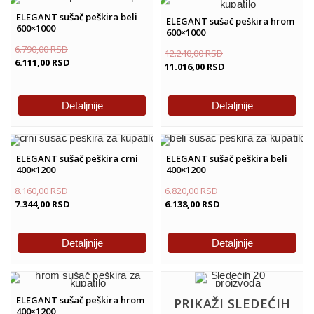
ELEGANT sušač peškira beli
ELEGANT sušač peškira hrom
600×1000
600×1000
6.790,00
RSD
12.240,00
RSD
6.111,00
RSD
11.016,00
RSD
Detaljnije
Detaljnije
ELEGANT sušač peškira crni
ELEGANT sušač peškira beli
400×1200
400×1200
8.160,00
RSD
6.820,00
RSD
7.344,00
RSD
6.138,00
RSD
Detaljnije
Detaljnije
ELEGANT sušač peškira hrom
PRIKAŽI SLEDEĆIH
400×1200