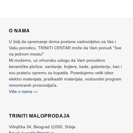
O NAMA
U želji da opremanje doma postane zadovoljstvo za Vas i
Vašu porodicu, TRINITI CENTAR može da Vam ponudi “Sve
na jednom mestu!”
Mi možemo, uz vrhunsku uslugu da Vam ponudimo
keramičke pločice, sanitarije, bojlere, kade, galanteriju, kao i
svu prateću opremu za kupatila. Posedujemo velik izbor
elektro materijala, praškastih materijala, vodovodni program
renomiranih proizvodjača.
Više o nama ›››
TRINITI MALOPRODAJA
Višnjička 34,
Beograd
11000,
Srbija
Email:
kupatila@triniti.rs