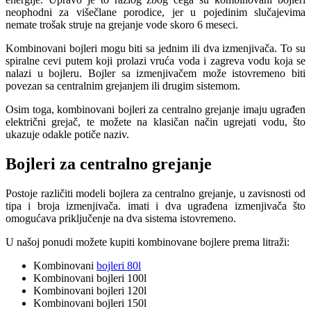
neophodni za višečlane porodice, jer u pojedinim slučajevima
nemate trošak struje na grejanje vode skoro 6 meseci.
Kombinovani bojleri mogu biti sa jednim ili dva izmenjivača. To su
spiralne cevi putem koji prolazi vruća voda i zagreva vodu koja se
nalazi u bojleru. Bojler sa izmenjivačem može istovremeno biti
povezan sa centralnim grejanjem ili drugim sistemom.
Osim toga, kombinovani bojleri za centralno grejanje imaju ugrađen
električni grejač, te možete na klasičan način ugrejati vodu, što
ukazuje odakle potiče naziv.
Bojleri za centralno grejanje
Postoje različiti modeli bojlera za centralno grejanje, u zavisnosti od
tipa i broja izmenjivača. imati i dva ugrađena izmenjivača što
omogućava priključenje na dva sistema istovremeno.
U našoj ponudi možete kupiti kombinovane bojlere prema litraži:
Kombinovani
bojleri 80l
Kombinovani bojleri 100l
Kombinovani bojleri 120l
Kombinovani bojleri 150l