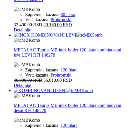
Zapremina kazana:
80 litara
Vrsta kazana:
Prohromski
32.400,00
RSD
29.160,00
RSD
Detaljnije
METALAC Taurus MB inox bojler 120 litara kombinovani
levi LEVI RFI 148278
Zapremina kazana:
120 litara
Vrsta kazana:
Prohromski
40.900,00
RSD
36.810,00
RSD
Detaljnije
METALAC Taurus MB inox bojler 120 litara kombinovani
desni RFI 148279
Zapremina kazana:
120 litara