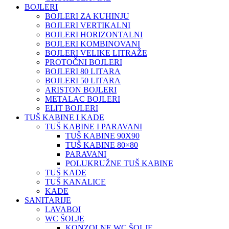
BOJLERI
BOJLERI ZA KUHINJU
BOJLERI VERTIKALNI
BOJLERI HORIZONTALNI
BOJLERI KOMBINOVANI
BOJLERI VELIKE LITRAŽE
PROTOČNI BOJLERI
BOJLERI 80 LITARA
BOJLERI 50 LITARA
ARISTON BOJLERI
METALAC BOJLERI
ELIT BOJLERI
TUŠ KABINE I KADE
TUŠ KABINE I PARAVANI
TUŠ KABINE 90X90
TUŠ KABINE 80×80
PARAVANI
POLUKRUŽNE TUŠ KABINE
TUŠ KADE
TUŠ KANALICE
KADE
SANITARIJE
LAVABOI
WC ŠOLJE
KONZOLNE WC ŠOLJE