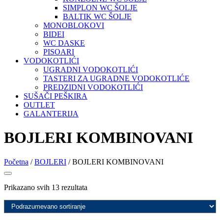
SIMPLON WC ŠOLJE
BALTIK WC ŠOLJE
MONOBLOKOVI
BIDEI
WC DASKE
PISOARI
VODOKOTLIĆI
UGRADNI VODOKOTLIĆI
TASTERI ZA UGRADNE VODOKOTLIĆE
PREDZIDNI VODOKOTLIĆI
SUŠAČI PEŠKIRA
OUTLET
GALANTERIJA
BOJLERI KOMBINOVANI
Početna
/
BOJLERI
/ BOJLERI KOMBINOVANI
Prikazano svih 13 rezultata