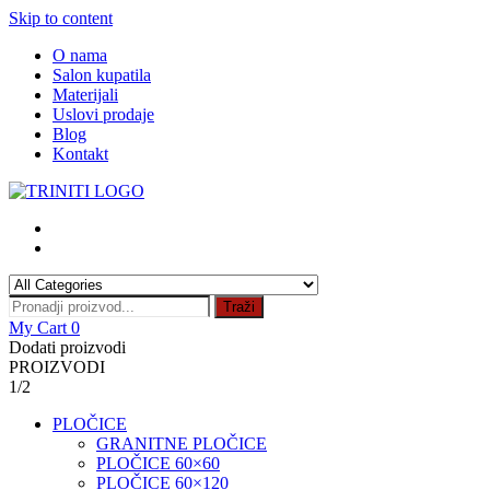
Skip to content
O nama
Salon kupatila
Materijali
Uslovi prodaje
Blog
Kontakt
Traži
My Cart
0
Dodati proizvodi
PROIZVODI
1/2
PLOČICE
GRANITNE PLOČICE
PLOČICE 60×60
PLOČICE 60×120