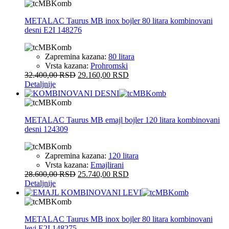
METALAC Taurus MB inox bojler 80 litara kombinovani
desni E2I 148276
Zapremina kazana:
80 litara
Vrsta kazana:
Prohromski
32.400,00
RSD
29.160,00
RSD
Detaljnije
METALAC Taurus MB emajl bojler 120 litara kombinovani
desni 124309
Zapremina kazana:
120 litara
Vrsta kazana:
Emajlirani
28.600,00
RSD
25.740,00
RSD
Detaljnije
METALAC Taurus MB inox bojler 80 litara kombinovani
levi E2I 148275