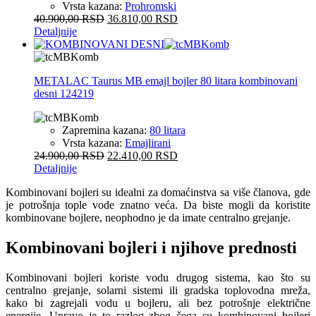
Vrsta kazana:
Prohromski
40.900,00
RSD
36.810,00
RSD
Detaljnije
METALAC Taurus MB emajl bojler 80 litara kombinovani
desni 124219
Zapremina kazana:
80 litara
Vrsta kazana:
Emajlirani
24.900,00
RSD
22.410,00
RSD
Detaljnije
Kombinovani bojleri su idealni za domaćinstva sa više članova, gde
je potrošnja tople vode znatno veća. Da biste mogli da koristite
kombinovane bojlere, neophodno je da imate centralno grejanje.
Kombinovani bojleri i njihove prednosti
Kombinovani bojleri koriste vodu drugog sistema, kao što su
centralno grejanje, solarni sistemi ili gradska toplovodna mreža,
kako bi zagrejali vodu u bojleru, ali bez potrošnje električne
energije. Upravo je to razlog zbog čega su kombinovani bojleri