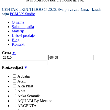
svih proizvoda bez prethodne najave.
CENTAR TRINITI DOO © 2026. Sva prava zadržana. Izrada
sajta
PCMAX Studio
O nama
Salon kupatila
Materijali
Uslovi prodaje
Blog
Kontakt
Cena
▼
Proizvodjači
▼
Abbatia
AGL
Alca Plast
Alvit
Anka Seramik
AQUABI By Metalac
ARGENTA