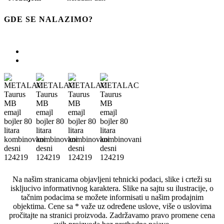
GDE SE NALAZIMO?
Na našim stranicama objavljeni tehnicki podaci, slike i crteži su
iskljucivo informativnog karaktera. Slike na sajtu su ilustracije, o
tačnim podacima se možete informisati u našim prodajnim
objektima. Cene sa * važe uz određene uslove, više o uslovima
pročitajte na stranici proizvoda. Zadržavamo pravo promene cena