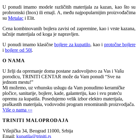
U ponudi imamo modele različitih materijala za kazan, kao što su
prohromski (Inox) ili emajl. A, među najpopularnijim proizvođačima
su
Metalac
i Elit.
Cena kombinovanih bojlera zavisi od zapremine, kao i vrste kazana,
tačnije materijala od koga je napravljen.
U ponudi imamo klasične
bojlere za kupatilo
, kao i
protočne bojlere
i
bojlere od 50l
.
O NAMA
U želji da opremanje doma postane zadovoljstvo za Vas i Vašu
porodicu, TRINITI CENTAR može da Vam ponudi “Sve na
jednom mestu!”
Mi možemo, uz vrhunsku uslugu da Vam ponudimo keramičke
pločice, sanitarije, bojlere, kade, galanteriju, kao i svu prateću
opremu za kupatila. Posedujemo velik izbor elektro materijala,
praškastih materijala, vodovodni program renomiranih proizvodjača.
Više o nama ›››
TRINITI MALOPRODAJA
Višnjička 34,
Beograd
11000,
Srbija
Email:
kupatila@triniti.rs