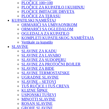
PLOČICE 100×100
PLOČICE ZA KUPATILO I KUHINJU
PLOČICE IMITACIJE DRVETA
PLOČICE ZA TERASU
KUPATILSKI NAMEŠTAJ
ORMARIĆI SA UMIVAONIKOM
ORMARIĆI SA OGLEDALOM
OGLEDALA ZA KUPATILO
KOMPLETI KUPATILSKOG NAMEŠTAJA
Vertikale za kupatilo
SLAVINE
SLAVINE ZA KADU
SLAVINE ZA LAVABO
SLAVINE ZA SUDOPERU
SLAVINE ZA PROTOČNI BOJLER
SLAVINE ZA BIDE
SLAVINE TERMOSTATSKE
UGRADNE SLAVINE
SLAVINE – SETOVI
TUŠ RUČICE I TUŠ CREVA
KLIZNE ŠIPKE
USPONSKI TUŠEVI
MINOTTI SLAVINE
ROSAN SLAVINE
GROHE SLAVINE