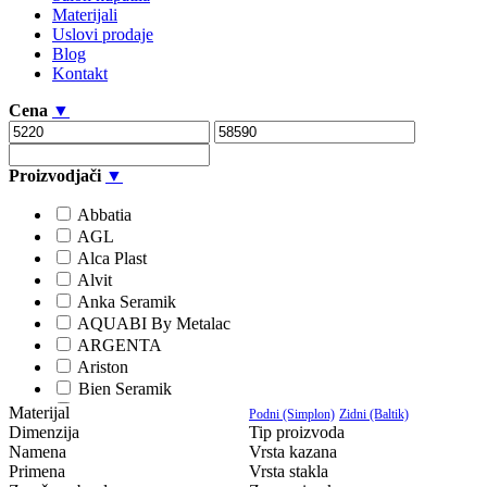
Materijali
Uslovi prodaje
Blog
Kontakt
Cena
▼
Proizvodjači
▼
Abbatia
AGL
Alca Plast
Alvit
Anka Seramik
AQUABI By Metalac
ARGENTA
Ariston
Bien Seramik
Ceramica Rondine
Materijal
Podni (Simplon)
Zidni (Baltik)
Dimenzija
Ceramiche Serra
Tip proizvoda
Namena
Vrsta kazana
CERESIT
Primena
Vrsta stakla
Cerlat