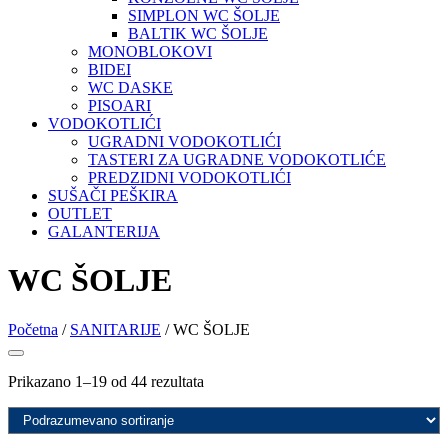
SIMPLON WC ŠOLJE
BALTIK WC ŠOLJE
MONOBLOKOVI
BIDEI
WC DASKE
PISOARI
VODOKOTLIĆI
UGRADNI VODOKOTLIĆI
TASTERI ZA UGRADNE VODOKOTLIĆE
PREDZIDNI VODOKOTLIĆI
SUŠAČI PEŠKIRA
OUTLET
GALANTERIJA
WC ŠOLJE
Početna
/
SANITARIJE
/ WC ŠOLJE
Prikazano 1–19 od 44 rezultata