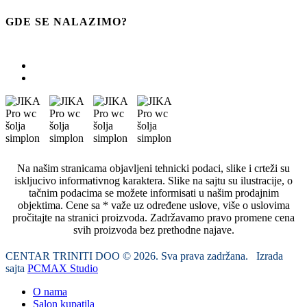
GDE SE NALAZIMO?
Na našim stranicama objavljeni tehnicki podaci, slike i crteži su
iskljucivo informativnog karaktera. Slike na sajtu su ilustracije, o
tačnim podacima se možete informisati u našim prodajnim
objektima. Cene sa * važe uz određene uslove, više o uslovima
pročitajte na stranici proizvoda. Zadržavamo pravo promene cena
svih proizvoda bez prethodne najave.
CENTAR TRINITI DOO © 2026. Sva prava zadržana. Izrada
sajta
PCMAX Studio
O nama
Salon kupatila