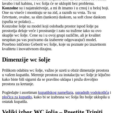
lavabo i tuš kabinu, i wc šolja će se uklopiti bez problema.
Konzolne
su i najatraktivnije, a mi ih imamo i u crnoj i u beloj boji.
One su viseće i montiraju se na zid, a raznih su vrsta. Tu su
četvrtaste, ovalne, sa slim (tankom) daskom, sa soft close daskom
(spušta se polako)…
Konzolne šolje su model koji oslobađa prostor ispod šolje pa
prostorija deluje veće i prostranije i zato su tražene iako su ovo
skuplje wc šolje. Cene su i u ovoj grupi različite, ali je kvalitet
neupitan pa vas pozivamo da izaberete odgovarajući model.
Posebno ističemo Geberit wc šolje, koje su poznate po izuzetnom
kvalitetu i inovativnom dizajnu.
Dimenzije wc šolje
Prilikom odabira wc šolje, važno je uzeti u obzir dimenzije prostora
u vašem kupatilu. Merenje prostora za instalaciju wc šolje je ključno
kako biste bili sigurni da se pravilno uklapa i pruža dovoljno
prostora za kretanje.
Pogledajte i asortiman
kupatilskog nameštaja
,
ugradnih vodokotlića
i
pločica za kupatilo
, kako bi se izabrana wc šolja što bolje uklopila u
ostatak kupatila.
Veliki izbor WC šolja – Posetite Triniti