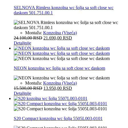
SELNOVA Rimless konzolna wc šolja sa soft close wc
daskom 501.751.00.1
Montaža:
Konzolna (Viseća)
24.100,00
RSD
21.690,00
RSD
Detaljnije
NEON konzolna wc šolja sa soft close wc daskom
Montaža:
Konzolna (Viseća)
15.500,00
RSD
13.950,00
RSD
Detaljnije
S20 Compact konzolna wc šolja 5505L003-0101