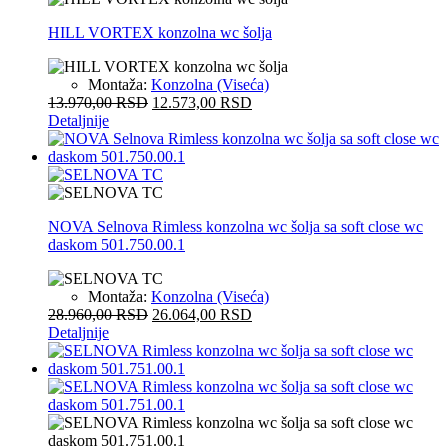
HILL VORTEX konzolna wc šolja
Montaža:
Konzolna (Viseća)
13.970,00
RSD
12.573,00
RSD
Detaljnije
NOVA Selnova Rimless konzolna wc šolja sa soft close wc
daskom 501.750.00.1
Montaža:
Konzolna (Viseća)
28.960,00
RSD
26.064,00
RSD
Detaljnije