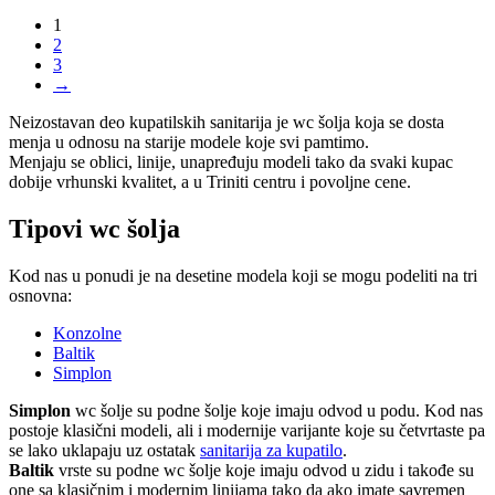
1
2
3
→
Neizostavan deo kupatilskih sanitarija je wc šolja koja se dosta
menja u odnosu na starije modele koje svi pamtimo.
Menjaju se oblici, linije, unapređuju modeli tako da svaki kupac
dobije vrhunski kvalitet, a u Triniti centru i povoljne cene.
Tipovi wc šolja
Kod nas u ponudi je na desetine modela koji se mogu podeliti na tri
osnovna:
Konzolne
Baltik
Simplon
Simplon
wc šolje su podne šolje koje imaju odvod u podu. Kod nas
postoje klasični modeli, ali i modernije varijante koje su četvrtaste pa
se lako uklapaju uz ostatak
sanitarija za kupatilo
.
Baltik
vrste su podne wc šolje koje imaju odvod u zidu i takođe su
one sa klasičnim i modernim linijama tako da ako imate savremen