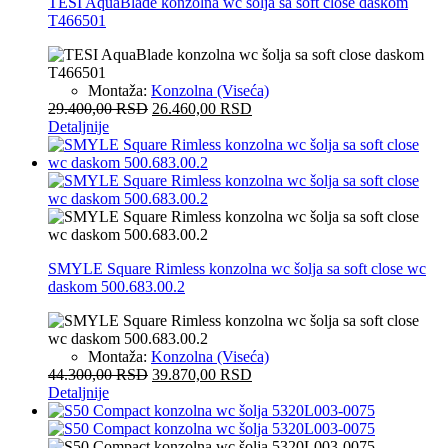
TESI AquaBlade konzolna wc šolja sa soft close daskom
T466501
Montaža:
Konzolna (Viseća)
29.400,00
RSD
26.460,00
RSD
Detaljnije
SMYLE Square Rimless konzolna wc šolja sa soft close wc
daskom 500.683.00.2
Montaža:
Konzolna (Viseća)
44.300,00
RSD
39.870,00
RSD
Detaljnije