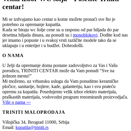
centar!
Mi se izdvajamo kao centar u kome možete pronaći sve što je
potrebno za opremanje kupatila.
Kada se biraju wc šolje cene su u rasponu od par hiljada do par
desetina hiljada dinara, au ponudi su i
monoblokovi
. Dođite kod nas
jer imamo i popuste i u svakoj vrsti različite modele tako da se
uklapaju i u enterijer i u budžet. Dobrodošli.
O NAMA
U želji da opremanje doma postane zadovoljstvo za Vas i Vašu
porodicu, TRINITI CENTAR može da Vam ponudi “Sve na
jednom mestu!”
Mi možemo, uz vrhunsku uslugu da Vam ponudimo keramičke
pločice, sanitarije, bojlere, kade, galanteriju, kao i svu prateću
opremu za kupatila. Posedujemo velik izbor elektro materijala,
praškastih materijala, vodovodni program renomiranih proizvodjača.
Više o nama ›››
TRINITI MALOPRODAJA
Višnjička 34,
Beograd
11000,
Srbija
Email:
kupatila@triniti.rs