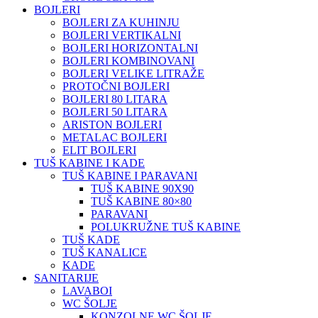
BOJLERI
BOJLERI ZA KUHINJU
BOJLERI VERTIKALNI
BOJLERI HORIZONTALNI
BOJLERI KOMBINOVANI
BOJLERI VELIKE LITRAŽE
PROTOČNI BOJLERI
BOJLERI 80 LITARA
BOJLERI 50 LITARA
ARISTON BOJLERI
METALAC BOJLERI
ELIT BOJLERI
TUŠ KABINE I KADE
TUŠ KABINE I PARAVANI
TUŠ KABINE 90X90
TUŠ KABINE 80×80
PARAVANI
POLUKRUŽNE TUŠ KABINE
TUŠ KADE
TUŠ KANALICE
KADE
SANITARIJE
LAVABOI
WC ŠOLJE
KONZOLNE WC ŠOLJE