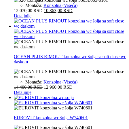
Montaža:
Konzolna (Viseća)
12.070,00
RSD
10.863,00
RSD
Detaljnije
OCEAN PLUS RIMOUT konzolna wc šolja sa soft close wc
daskom
Montaža:
Konzolna (Viseća)
14.400,00
RSD
12.960,00
RSD
Detaljnije
EUROVIT konzolna wc šolja W740601