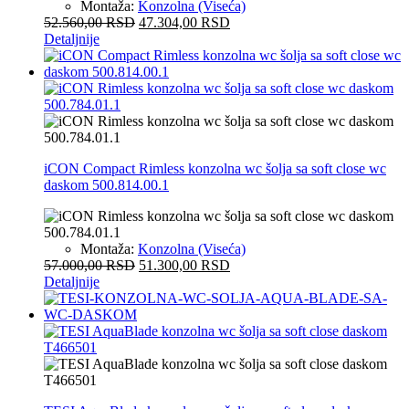
Montaža:
Konzolna (Viseća)
52.560,00
RSD
47.304,00
RSD
Detaljnije
iCON Compact Rimless konzolna wc šolja sa soft close wc
daskom 500.814.00.1
Montaža:
Konzolna (Viseća)
57.000,00
RSD
51.300,00
RSD
Detaljnije