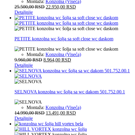
Montaža:
Konzolna (Viseća)
25.500,00
RSD
22.950,00
RSD
Detaljnije
PETITE konzolna wc šolja sa soft close wc daskom
Montaža:
Konzolna (Viseća)
9.960,00
RSD
8.964,00
RSD
Detaljnije
SELNOVA konzolna wc šolja sa wc dakom 501.752.00.1
Montaža:
Konzolna (Viseća)
14.990,00
RSD
13.491,00
RSD
Detaljnije