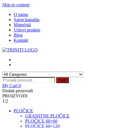
Skip to content
O nama
Salon kupatila
Materijali
Uslovi prodaje
Blog
Kontakt
Traži
My Cart
0
Dodati proizvodi
PROIZVODI
1/2
PLOČICE
GRANITNE PLOČICE
PLOČICE 60×60
PLOČICE 60×120