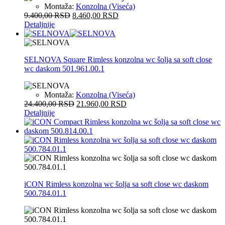
Montaža:
Konzolna (Viseća)
9.400,00
RSD
8.460,00
RSD
Detaljnije
SELNOVA Square Rimless konzolna wc šolja sa soft close
wc daskom 501.961.00.1
Montaža:
Konzolna (Viseća)
24.400,00
RSD
21.960,00
RSD
Detaljnije
iCON Rimless konzolna wc šolja sa soft close wc daskom
500.784.01.1