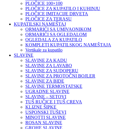
PLOČICE 100×100
PLOČICE ZA KUPATILO I KUHINJU
PLOČICE IMITACIJE DRVETA
PLOČICE ZA TERASU
KUPATILSKI NAMEŠTAJ
ORMARIĆI SA UMIVAONIKOM
ORMARIĆI SA OGLEDALOM
OGLEDALA ZA KUPATILO
KOMPLETI KUPATILSKOG NAMEŠTAJA
Vertikale za kupatilo
SLAVINE
SLAVINE ZA KADU
SLAVINE ZA LAVABO
SLAVINE ZA SUDOPERU
SLAVINE ZA PROTOČNI BOJLER
SLAVINE ZA BIDE
SLAVINE TERMOSTATSKE
UGRADNE SLAVINE
SLAVINE – SETOVI
TUŠ RUČICE I TUŠ CREVA
KLIZNE ŠIPKE
USPONSKI TUŠEVI
MINOTTI SLAVINE
ROSAN SLAVINE
GROHE SLAVINE