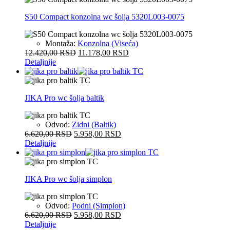
S50 Compact konzolna wc šolja 5320L003-0075
Montaža:
Konzolna (Viseća)
12.420,00
RSD
11.178,00
RSD
Detaljnije
JIKA Pro wc šolja baltik
Odvod:
Zidni (Baltik)
6.620,00
RSD
5.958,00
RSD
Detaljnije
JIKA Pro wc šolja simplon
Odvod:
Podni (Simplon)
6.620,00
RSD
5.958,00
RSD
Detaljnije