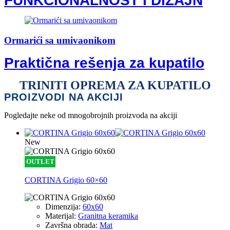
FUNKCIONALNOST I DIZAJN
Ormarići sa umivaonikom
Praktična rešenja za kupatilo
TRINITI OPREMA ZA KUPATILO
PROIZVODI NA AKCIJI
Pogledajte neke od mnogobrojnih proizvoda na akciji
New
OUTLET
CORTINA Grigio 60×60
Dimenzija:
60x60
Materijal:
Granitna keramika
Završna obrada:
Mat