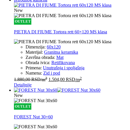
New
OUTLET
PIETRA DI FIUME Tortora rett 60×120 MS klasa
Dimenzija:
60x120
Materijal:
Granitna keramika
Završna obrada:
Mat
Obrada ivica:
Retifikovana
Primena:
Unutrašnja i spoljašnja
Namena:
Zid i pod
2
2
1.880,00
RSD
/m
1.504,00
RSD
/m
Detaljnije
New
OUTLET
FOREST Nut 30×60