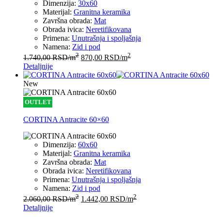
Dimenzija:
30x60
Materijal:
Granitna keramika
Završna obrada:
Mat
Obrada ivica:
Neretifikovana
Primena:
Unutrašnja i spoljašnja
Namena:
Zid i pod
2
2
1.740,00
RSD
/m
870,00
RSD
/m
Detaljnije
New
OUTLET
CORTINA Antracite 60×60
Dimenzija:
60x60
Materijal:
Granitna keramika
Završna obrada:
Mat
Obrada ivica:
Neretifikovana
Primena:
Unutrašnja i spoljašnja
Namena:
Zid i pod
2
2
2.060,00
RSD
/m
1.442,00
RSD
/m
Detaljnije