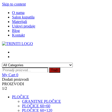
Skip to content
O nama
Salon kupatila
Materijali
Uslovi prodaje
Blog
Kontakt
Traži
My Cart
0
Dodati proizvodi
PROIZVODI
1/2
PLOČICE
GRANITNE PLOČICE
PLOČICE 60×60
PLOČICE 60×120