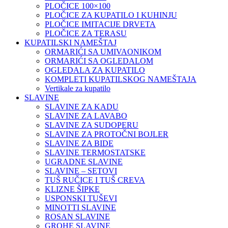
PLOČICE 100×100
PLOČICE ZA KUPATILO I KUHINJU
PLOČICE IMITACIJE DRVETA
PLOČICE ZA TERASU
KUPATILSKI NAMEŠTAJ
ORMARIĆI SA UMIVAONIKOM
ORMARIĆI SA OGLEDALOM
OGLEDALA ZA KUPATILO
KOMPLETI KUPATILSKOG NAMEŠTAJA
Vertikale za kupatilo
SLAVINE
SLAVINE ZA KADU
SLAVINE ZA LAVABO
SLAVINE ZA SUDOPERU
SLAVINE ZA PROTOČNI BOJLER
SLAVINE ZA BIDE
SLAVINE TERMOSTATSKE
UGRADNE SLAVINE
SLAVINE – SETOVI
TUŠ RUČICE I TUŠ CREVA
KLIZNE ŠIPKE
USPONSKI TUŠEVI
MINOTTI SLAVINE
ROSAN SLAVINE
GROHE SLAVINE