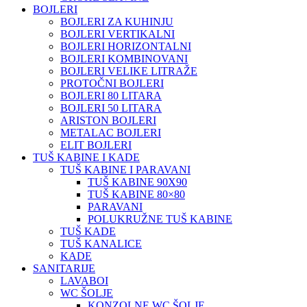
BOJLERI
BOJLERI ZA KUHINJU
BOJLERI VERTIKALNI
BOJLERI HORIZONTALNI
BOJLERI KOMBINOVANI
BOJLERI VELIKE LITRAŽE
PROTOČNI BOJLERI
BOJLERI 80 LITARA
BOJLERI 50 LITARA
ARISTON BOJLERI
METALAC BOJLERI
ELIT BOJLERI
TUŠ KABINE I KADE
TUŠ KABINE I PARAVANI
TUŠ KABINE 90X90
TUŠ KABINE 80×80
PARAVANI
POLUKRUŽNE TUŠ KABINE
TUŠ KADE
TUŠ KANALICE
KADE
SANITARIJE
LAVABOI
WC ŠOLJE
KONZOLNE WC ŠOLJE