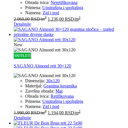
Obrada ivica:
Neretifikovana
Primena:
Unutrašnja i spoljašnja
Namena:
Zid i pod
2
2
2.060,00
RSD
/m
1.236,00
RSD
/m
Detaljnije
New
OUTLET
SAGANO Almond rett 30×120
Dimenzija:
30x120
Materijal:
Granitna keramika
Završna obrada:
Mat
Obrada ivica:
Retifikovana
Primena:
Unutrašnja i spoljašnja
Namena:
Zid i pod
2
2
1.990,00
RSD
/m
1.194,00
RSD
/m
Detaljnije