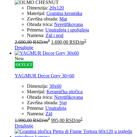
Dimenzija:
20x120
Materijal:
Granitna keramika
Završna obrada:
Mat
Obrada ivica:
Neretifikovana
Primena:
Unutrašnja i spoljašnja
Namena:
Zid i pod
2
2
2.600,00
RSD
/m
1.690,00
RSD
/m
Detaljnije
New
OUTLET
YAGMUR Decor Grey 30×60
Dimenzija:
30x60
Materijal:
Keramička pločica
Obrada ivica:
Neretifikovana
Završna obrada:
Sjaj
Primena:
Unutrašnja
Namena:
Zid
2
2
1.990,00
RSD
/m
995,00
RSD
/m
Detaljnije