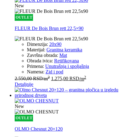
New
OUTLET
FLEUR De Bois Brun rett 22,5×90
Dimenzija:
20x90
Materijal:
Granitna keramika
Završna obrada:
Mat
Obrada ivica:
Retifikovana
Primena:
Unutrašnja i spoljašnja
Namena:
Zid i pod
2
2
2.550,00
RSD
/m
1.275,00
RSD
/m
Detaljnije
New
OUTLET
OLMO Chesnut 20×120