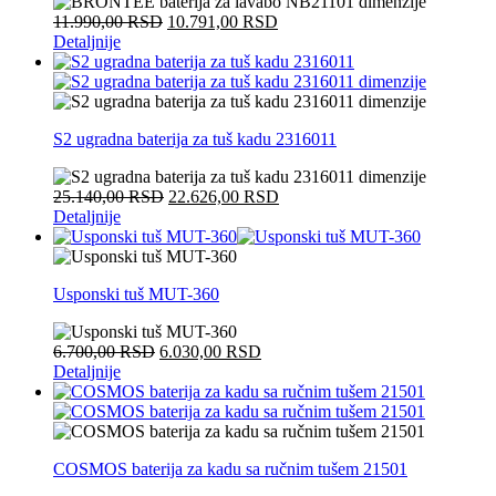
11.990,00
RSD
10.791,00
RSD
Detaljnije
S2 ugradna baterija za tuš kadu 2316011
25.140,00
RSD
22.626,00
RSD
Detaljnije
Usponski tuš MUT-360
6.700,00
RSD
6.030,00
RSD
Detaljnije
COSMOS baterija za kadu sa ručnim tušem 21501