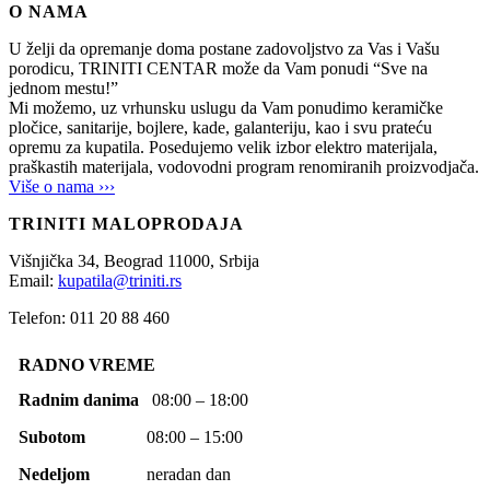
O NAMA
U želji da opremanje doma postane zadovoljstvo za Vas i Vašu
porodicu, TRINITI CENTAR može da Vam ponudi “Sve na
jednom mestu!”
Mi možemo, uz vrhunsku uslugu da Vam ponudimo keramičke
pločice, sanitarije, bojlere, kade, galanteriju, kao i svu prateću
opremu za kupatila. Posedujemo velik izbor elektro materijala,
praškastih materijala, vodovodni program renomiranih proizvodjača.
Više o nama ›››
TRINITI MALOPRODAJA
Višnjička 34,
Beograd
11000,
Srbija
Email:
kupatila@triniti.rs
Telefon: 011 20 88 460
RADNO VREME
Radnim danima
08:00 – 18:00
Subotom
08:00 – 15:00
Nedeljom
neradan dan