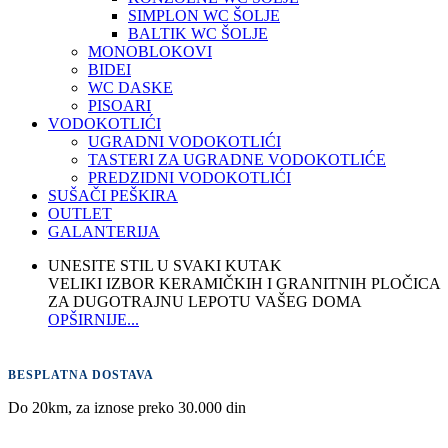
SIMPLON WC ŠOLJE
BALTIK WC ŠOLJE
MONOBLOKOVI
BIDEI
WC DASKE
PISOARI
VODOKOTLIĆI
UGRADNI VODOKOTLIĆI
TASTERI ZA UGRADNE VODOKOTLIĆE
PREDZIDNI VODOKOTLIĆI
SUŠAČI PEŠKIRA
OUTLET
GALANTERIJA
UNESITE STIL U SVAKI KUTAK
VELIKI IZBOR KERAMIČKIH I GRANITNIH PLOČICA
ZA DUGOTRAJNU LEPOTU VAŠEG DOMA
OPŠIRNIJE...
BESPLATNA DOSTAVA
Do 20km, za iznose preko 30.000 din