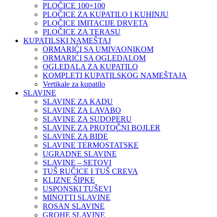
PLOČICE 100×100
PLOČICE ZA KUPATILO I KUHINJU
PLOČICE IMITACIJE DRVETA
PLOČICE ZA TERASU
KUPATILSKI NAMEŠTAJ
ORMARIĆI SA UMIVAONIKOM
ORMARIĆI SA OGLEDALOM
OGLEDALA ZA KUPATILO
KOMPLETI KUPATILSKOG NAMEŠTAJA
Vertikale za kupatilo
SLAVINE
SLAVINE ZA KADU
SLAVINE ZA LAVABO
SLAVINE ZA SUDOPERU
SLAVINE ZA PROTOČNI BOJLER
SLAVINE ZA BIDE
SLAVINE TERMOSTATSKE
UGRADNE SLAVINE
SLAVINE – SETOVI
TUŠ RUČICE I TUŠ CREVA
KLIZNE ŠIPKE
USPONSKI TUŠEVI
MINOTTI SLAVINE
ROSAN SLAVINE
GROHE SLAVINE