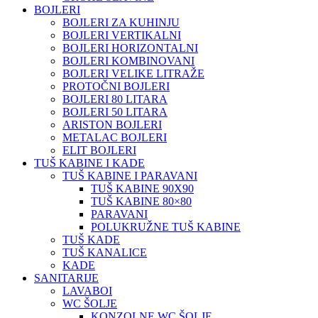
BOJLERI
BOJLERI ZA KUHINJU
BOJLERI VERTIKALNI
BOJLERI HORIZONTALNI
BOJLERI KOMBINOVANI
BOJLERI VELIKE LITRAŽE
PROTOČNI BOJLERI
BOJLERI 80 LITARA
BOJLERI 50 LITARA
ARISTON BOJLERI
METALAC BOJLERI
ELIT BOJLERI
TUŠ KABINE I KADE
TUŠ KABINE I PARAVANI
TUŠ KABINE 90X90
TUŠ KABINE 80×80
PARAVANI
POLUKRUŽNE TUŠ KABINE
TUŠ KADE
TUŠ KANALICE
KADE
SANITARIJE
LAVABOI
WC ŠOLJE
KONZOLNE WC ŠOLJE