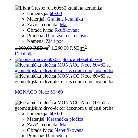
Dimenzija:
60x60
Materijal:
Granitna keramika
Završna obrada:
Mat
Obrada ivica:
Retifikovana
Primena:
Unutrašnja i spoljašnja
Namena:
Zid i pod
2
2
1.800,00
RSD
/m
1.260,00
RSD
/m
Detaljnije
MONACO Noce 60×60
Dimenzija:
60x60
Materijal:
Keramička pločica
Završna obrada:
Mat
Obrada ivica:
Neretifikovana
Primena:
Unutrašnja