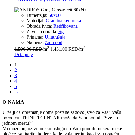
Dimenzija:
60x60
Materijal:
Granitna keramika
Obrada ivica:
Retifikovana
Završna obrada:
Sjaj
Primena:
Unutrašnja
Namena:
Zid i pod
2
2
1.590,00
RSD
/m
1.431,00
RSD
/m
Detaljnije
1
2
3
4
5
→
O NAMA
U želji da opremanje doma postane zadovoljstvo za Vas i Vašu
porodicu, TRINITI CENTAR može da Vam ponudi “Sve na
jednom mestu!”
Mi možemo, uz vrhunsku uslugu da Vam ponudimo keramičke
pločice, sanitarije, bojlere, kade, galanteriju, kao i svu prateću