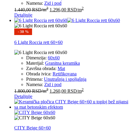
Namena:
Zid i pod
2
2
1.440,00
RSD
/m
1.296,00
RSD
/m
Detaljnije
- 30 %
6 Light Roccia rett 60×60
Dimenzija:
60x60
Materijal:
Granitna keramika
Završna obrada:
Mat
Obrada ivica:
Retifikovana
Primena:
Unutrašnja i spoljašnja
Namena:
Zid i pod
2
2
1.800,00
RSD
/m
1.260,00
RSD
/m
Detaljnije
CITY Beige 60×60