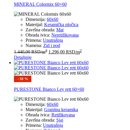
MINERAL Colormix 60×60
Dimenzija:
60x60
Materijal:
Keramička pločica
Završna obrada:
Mat
Obrada ivica:
Neretifikovana
Primena:
Unutrašnja
Namena:
Zid i pod
2
2
1.440,00
RSD
/m
1.296,00
RSD
/m
Detaljnije
- 30 %
PURESTONE Bianco Lev rett 60×60
Dimenzija:
60x60
Materijal:
Granitna keramika
Obrada ivica:
Retifikovana
Završna obrada:
Sjaj
Primena:
Unutrašnja