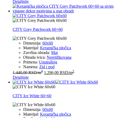
Detaljnije
CITY Grey Patchwork 60×60
Dimenzija:
60x60
Materijal:
Keramička pločica
Završna obrada:
Mat
Obrada ivica:
Neretifikovana
Primena:
Unutrašnja
Namena:
Zid i pod
2
2
1.440,00
RSD
/m
1.296,00
RSD
/m
Detaljnije
CITY Ice White 60×60
Dimenzija:
60x60
Materijal:
Keramička pločica