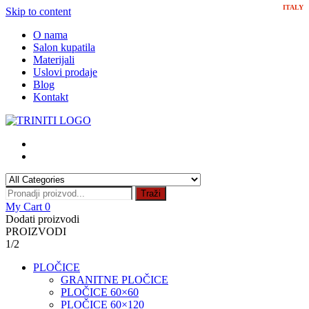
ITALY
Skip to content
O nama
Salon kupatila
Materijali
Uslovi prodaje
Blog
Kontakt
Traži
My Cart
0
Dodati proizvodi
PROIZVODI
1/2
PLOČICE
GRANITNE PLOČICE
PLOČICE 60×60
PLOČICE 60×120