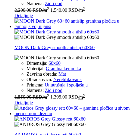
Namena:
Zid i pod
2
2
2.200,00
RSD
/m
1.540,00
RSD
/m
Detaljnije
MOON Dark Grey smooth antislip 60×60
Dimenzija:
60x60
Materijal:
Granitna keramika
Završna obrada:
Mat
Obrada ivica:
Neretifikovana
Primena:
Unutrašnja i spoljašnja
Namena:
Zid i pod
2
2
1.550,00
RSD
/m
1.395,00
RSD
/m
Detaljnije
ANDROS Grey Glossy rett 60×60