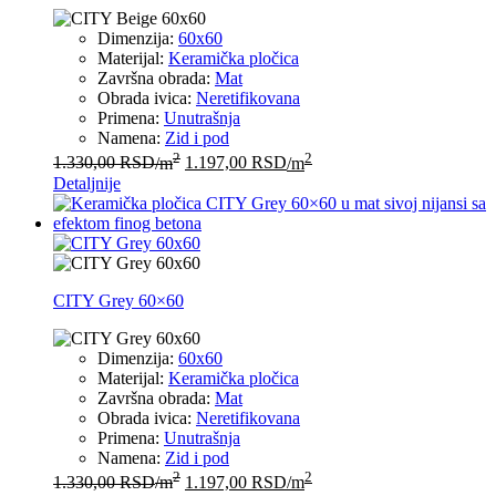
Dimenzija:
60x60
Materijal:
Keramička pločica
Završna obrada:
Mat
Obrada ivica:
Neretifikovana
Primena:
Unutrašnja
Namena:
Zid i pod
2
2
1.330,00
RSD
/m
1.197,00
RSD
/m
Detaljnije
CITY Grey 60×60
Dimenzija:
60x60
Materijal:
Keramička pločica
Završna obrada:
Mat
Obrada ivica:
Neretifikovana
Primena:
Unutrašnja
Namena:
Zid i pod
2
2
1.330,00
RSD
/m
1.197,00
RSD
/m