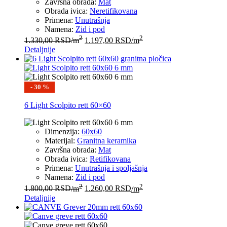
Završna obrada:
Mat
Obrada ivica:
Neretifikovana
Primena:
Unutrašnja
Namena:
Zid i pod
2
2
1.330,00
RSD
/m
1.197,00
RSD
/m
Detaljnije
- 30 %
6 Light Scolpito rett 60×60
Dimenzija:
60x60
Materijal:
Granitna keramika
Završna obrada:
Mat
Obrada ivica:
Retifikovana
Primena:
Unutrašnja i spoljašnja
Namena:
Zid i pod
2
2
1.800,00
RSD
/m
1.260,00
RSD
/m
Detaljnije