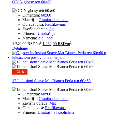
ODIN glossy rett 60×60
Dimenzija:
60x60
Materijal:
Granitna keramika
Obrada ivica:
Retifikovana
Završna obrada:
Sjaj
Primena:
Unutrašnja
Namena:
Zid i pod
2
2
1.540,00
RSD
/m
1.232,00
RSD
/m
Detaljnije
- 30 %
12 Inclusioni Soave Mat Bianco Perla rett 60×60
Dimenzija:
60x60
Materijal:
Granitna keramika
Završna obrada:
Mat
Obrada ivica:
Retifikovana
Primena:
Unutrašnja i spoljašnja