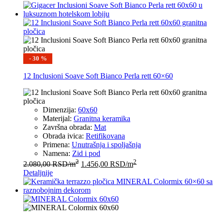
- 30 %
12 Inclusioni Soave Soft Bianco Perla rett 60×60
Dimenzija:
60x60
Materijal:
Granitna keramika
Završna obrada:
Mat
Obrada ivica:
Retifikovana
Primena:
Unutrašnja i spoljašnja
Namena:
Zid i pod
2
2
2.080,00
RSD
/m
1.456,00
RSD
/m
Detaljnije