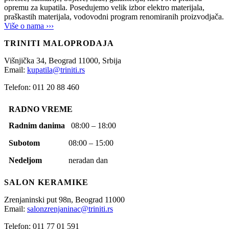
opremu za kupatila. Posedujemo velik izbor elektro materijala,
praškastih materijala, vodovodni program renomiranih proizvodjača.
Više o nama ›››
TRINITI MALOPRODAJA
Višnjička 34,
Beograd
11000,
Srbija
Email:
kupatila@triniti.rs
Telefon: 011 20 88 460
RADNO VREME
Radnim danima
08:00 – 18:00
Subotom
08:00 – 15:00
Nedeljom
neradan dan
SALON KERAMIKE
Zrenjaninski put 98n,
Beograd
11000
Email:
salonzrenjaninac@triniti.rs
Telefon: 011 77 01 591