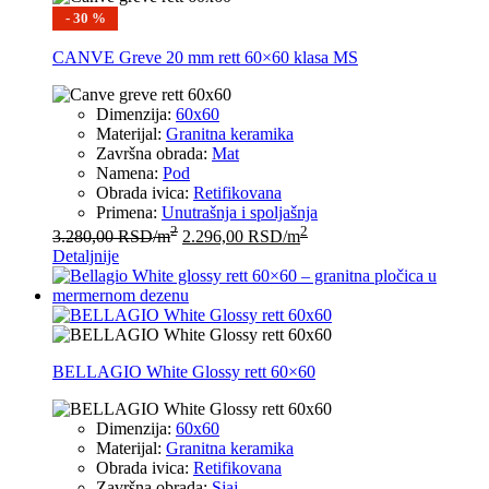
- 30 %
CANVE Greve 20 mm rett 60×60 klasa MS
Dimenzija:
60x60
Materijal:
Granitna keramika
Završna obrada:
Mat
Namena:
Pod
Obrada ivica:
Retifikovana
Primena:
Unutrašnja i spoljašnja
2
2
3.280,00
RSD
/m
2.296,00
RSD
/m
Detaljnije
BELLAGIO White Glossy rett 60×60
Dimenzija:
60x60
Materijal:
Granitna keramika
Obrada ivica:
Retifikovana
Završna obrada:
Sjaj