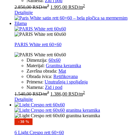
Namena:
Zid i pod
2
2
2.850,00
RSD
/m
1.995,00
RSD
/m
Detaljnije
PARIS White rett 60×60
Dimenzija:
60x60
Materijal:
Granitna keramika
Završna obrada:
Mat
Obrada ivica:
Retifikovana
Primena:
Unutrašnja i spoljašnja
Namena:
Zid i pod
2
2
1.540,00
RSD
/m
1.386,00
RSD
/m
Detaljnije
- 30 %
6 Light Crespo rett 60×60