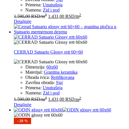
Primena:
Unutrašnja
Namena:
Zid i pod
2
2
1.590,00
RSD
/m
1.431,00
RSD
/m
Detaljnije
CERRAD Satuario Glossy rett 60×60
Dimenzija:
60x60
Materijal:
Granitna keramika
Obrada ivica:
Retifikovana
Završna obrada:
Sjaj
Primena:
Unutrašnja
Namena:
Zid i pod
2
2
1.590,00
RSD
/m
1.431,00
RSD
/m
Detaljnije
- 20 %