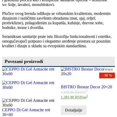
wc šolje, lavaboi, monoblokovi.
Pločice ovog brenda odlikuju se vrhunskim kvalitetom, modernim
dizajnom i različitim završnim obradama (mat, sjaj, reljef,
protivklizne), prilagođenim za kupatila, kuhinje, dnevne sobe,
hodnike, terase i dvorišta.
Seramiksan sanitarije prate istu filozofiju funkcionalnosti i estetike,
omogućavajući potpuno i elegantno uređenje prostora uz pouzdan
kvalitet i dizajn u skladu sa evropskim standardima.
Povezani proizvodi
ITALY
- 30 %
BISTRO Bronze Decor 20×20
2
1.830,00
RSD
/m
2
1.281,00
RSD
/m
CEPPO Di Grè Antracite rett
Detaljnije
30×60