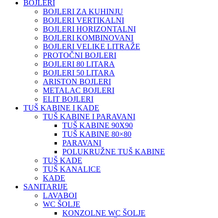
BOJLERI
BOJLERI ZA KUHINJU
BOJLERI VERTIKALNI
BOJLERI HORIZONTALNI
BOJLERI KOMBINOVANI
BOJLERI VELIKE LITRAŽE
PROTOČNI BOJLERI
BOJLERI 80 LITARA
BOJLERI 50 LITARA
ARISTON BOJLERI
METALAC BOJLERI
ELIT BOJLERI
TUŠ KABINE I KADE
TUŠ KABINE I PARAVANI
TUŠ KABINE 90X90
TUŠ KABINE 80×80
PARAVANI
POLUKRUŽNE TUŠ KABINE
TUŠ KADE
TUŠ KANALICE
KADE
SANITARIJE
LAVABOI
WC ŠOLJE
KONZOLNE WC ŠOLJE