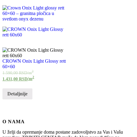
CROWN Onix Light Glossy rett
60×60
2
1.590,00
RSD
/m
2
1.431,00
RSD
/m
Detaljnije
O NAMA
U želji da opremanje doma postane zadovoljstvo za Vas i Vašu