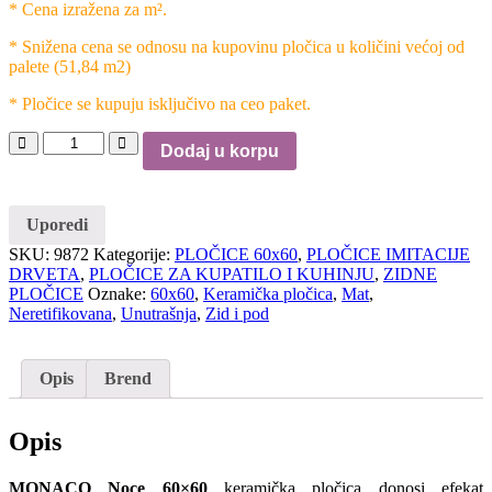
* Cena izražena za m².
* Snižena cena se odnosu na kupovinu pločica u količini većoj od
palete (51,84 m2)
* Pločice se kupuju isključivo na ceo paket.
Dodaj u korpu
Uporedi
SKU:
9872
Kategorije:
PLOČICE 60x60
,
PLOČICE IMITACIJE
DRVETA
,
PLOČICE ZA KUPATILO I KUHINJU
,
ZIDNE
PLOČICE
Oznake:
60x60
,
Keramička pločica
,
Mat
,
Neretifikovana
,
Unutrašnja
,
Zid i pod
Opis
Brend
Opis
MONACO Noce 60×60
keramička pločica donosi efekat