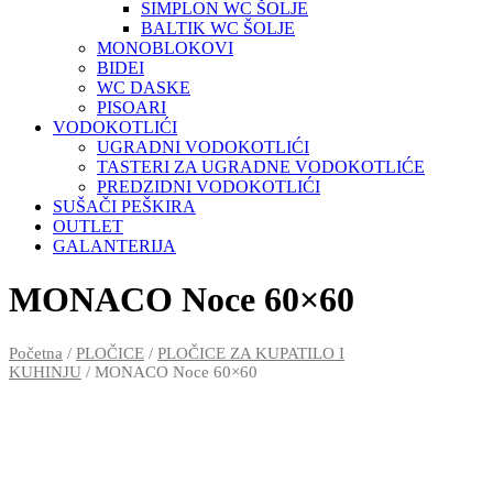
SIMPLON WC ŠOLJE
BALTIK WC ŠOLJE
MONOBLOKOVI
BIDEI
WC DASKE
PISOARI
VODOKOTLIĆI
UGRADNI VODOKOTLIĆI
TASTERI ZA UGRADNE VODOKOTLIĆE
PREDZIDNI VODOKOTLIĆI
SUŠAČI PEŠKIRA
OUTLET
GALANTERIJA
MONACO Noce 60×60
Početna
/
PLOČICE
/
PLOČICE ZA KUPATILO I
KUHINJU
/ MONACO Noce 60×60