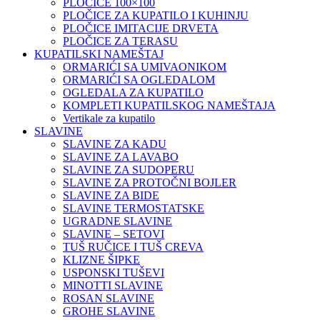
PLOČICE 100×100
PLOČICE ZA KUPATILO I KUHINJU
PLOČICE IMITACIJE DRVETA
PLOČICE ZA TERASU
KUPATILSKI NAMEŠTAJ
ORMARIĆI SA UMIVAONIKOM
ORMARIĆI SA OGLEDALOM
OGLEDALA ZA KUPATILO
KOMPLETI KUPATILSKOG NAMEŠTAJA
Vertikale za kupatilo
SLAVINE
SLAVINE ZA KADU
SLAVINE ZA LAVABO
SLAVINE ZA SUDOPERU
SLAVINE ZA PROTOČNI BOJLER
SLAVINE ZA BIDE
SLAVINE TERMOSTATSKE
UGRADNE SLAVINE
SLAVINE – SETOVI
TUŠ RUČICE I TUŠ CREVA
KLIZNE ŠIPKE
USPONSKI TUŠEVI
MINOTTI SLAVINE
ROSAN SLAVINE
GROHE SLAVINE