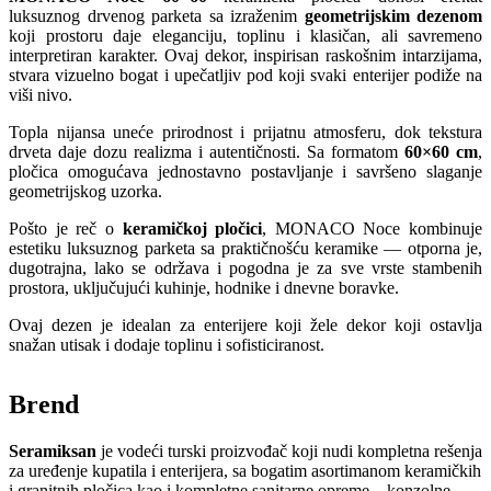
luksuznog drvenog parketa sa izraženim
geometrijskim dezenom
koji prostoru daje eleganciju, toplinu i klasičan, ali savremeno
interpretiran karakter. Ovaj dekor, inspirisan raskošnim intarzijama,
stvara vizuelno bogat i upečatljiv pod koji svaki enterijer podiže na
viši nivo.
Topla nijansa uneće prirodnost i prijatnu atmosferu, dok tekstura
drveta daje dozu realizma i autentičnosti. Sa formatom
60×60 cm
,
pločica omogućava jednostavno postavljanje i savršeno slaganje
geometrijskog uzorka.
Pošto je reč o
keramičkoj pločici
, MONACO Noce kombinuje
estetiku luksuznog parketa sa praktičnošću keramike — otporna je,
dugotrajna, lako se održava i pogodna je za sve vrste stambenih
prostora, uključujući kuhinje, hodnike i dnevne boravke.
Ovaj dezen je idealan za enterijere koji žele dekor koji ostavlja
snažan utisak i dodaje toplinu i sofisticiranost.
Brend
Seramiksan
je vodeći turski proizvođač koji nudi kompletna rešenja
za uređenje kupatila i enterijera, sa bogatim asortimanom keramičkih
i granitnih pločica kao i kompletne sanitarne opreme – konzolne