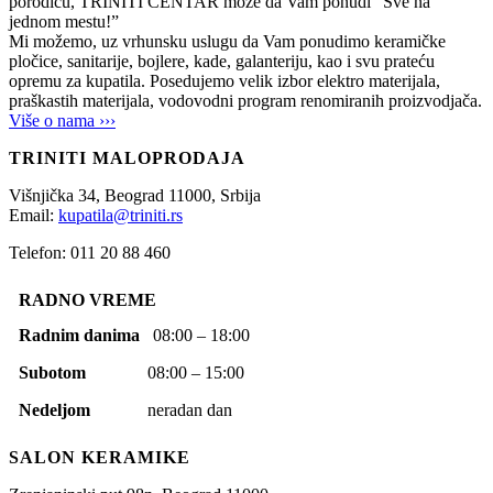
porodicu, TRINITI CENTAR može da Vam ponudi “Sve na
jednom mestu!”
Mi možemo, uz vrhunsku uslugu da Vam ponudimo keramičke
pločice, sanitarije, bojlere, kade, galanteriju, kao i svu prateću
opremu za kupatila. Posedujemo velik izbor elektro materijala,
praškastih materijala, vodovodni program renomiranih proizvodjača.
Više o nama ›››
TRINITI MALOPRODAJA
Višnjička 34,
Beograd
11000,
Srbija
Email:
kupatila@triniti.rs
Telefon: 011 20 88 460
RADNO VREME
Radnim danima
08:00 – 18:00
Subotom
08:00 – 15:00
Nedeljom
neradan dan
SALON KERAMIKE