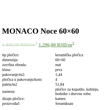
MONACO Noce 60×60
2
2
1.440,00
RSD
/m
1.296,00
RSD
/m
tip pločice:
keramička pločica
dimenzija:
60×60
završna obrada:
mat
klasa:
prva
pakovanje/m2:
1,44
pločica u pakovanju/kom:
4
paleta/m2
51,84
pločice za kupatilo, kuhinju,
namena:
hodnike i dnevnu sobu
dizajn pločice:
kamen
proizvođač:
Seramiksan