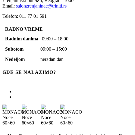
Zrenjaninski put 98n,
Beograd
11000
Email:
salonzrenjaninac@triniti.rs
Telefon: 011 77 01 591
RADNO VREME
Radnim danima
09:00 – 18:00
Subotom
09:00 – 15:00
Nedeljom
neradan dan
GDE SE NALAZIMO?