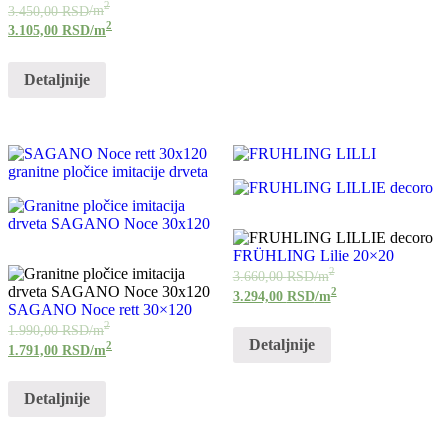
2
3.450,00
RSD
/m
2
3.105,00
RSD
/m
Detaljnije
FRÜHLING Lilie 20×20
2
3.660,00
RSD
/m
2
3.294,00
RSD
/m
SAGANO Noce rett 30×120
2
1.990,00
RSD
/m
Detaljnije
2
1.791,00
RSD
/m
Detaljnije