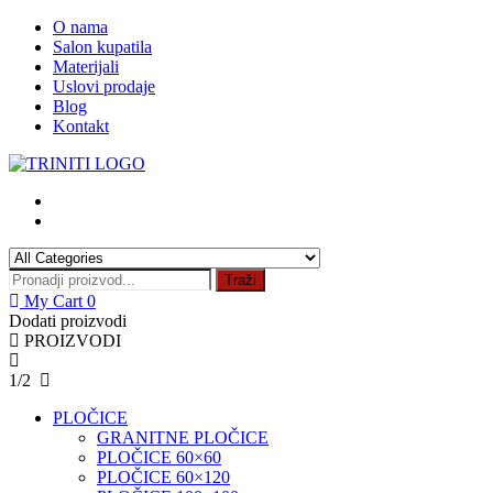
Skip
O nama
to
Salon kupatila
content
Materijali
Uslovi prodaje
Blog
Kontakt
Traži
My Cart
0
Dodati proizvodi
PROIZVODI
1/2
PLOČICE
GRANITNE PLOČICE
PLOČICE 60×60
PLOČICE 60×120