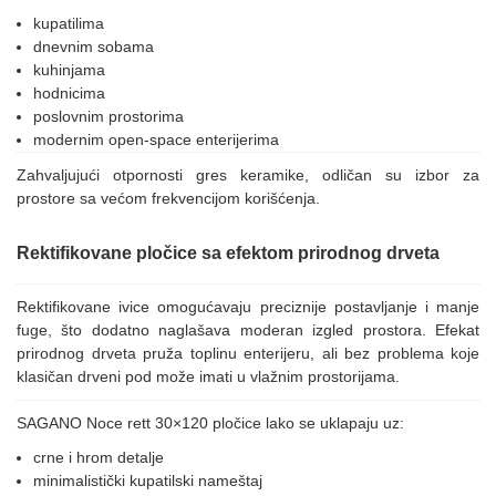
kupatilima
dnevnim sobama
kuhinjama
hodnicima
poslovnim prostorima
modernim open-space enterijerima
Zahvaljujući otpornosti gres keramike, odličan su izbor za
prostore sa većom frekvencijom korišćenja.
Rektifikovane pločice sa efektom prirodnog drveta
Rektifikovane ivice omogućavaju preciznije postavljanje i manje
fuge, što dodatno naglašava moderan izgled prostora. Efekat
prirodnog drveta pruža toplinu enterijeru, ali bez problema koje
klasičan drveni pod može imati u vlažnim prostorijama.
SAGANO Noce rett 30×120 pločice lako se uklapaju uz:
crne i hrom detalje
minimalistički kupatilski nameštaj