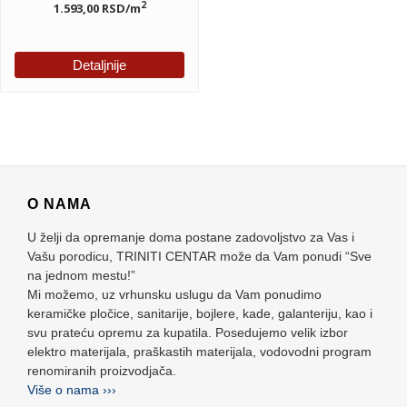
2
1.593,00
RSD
/m
Detaljnije
O NAMA
U želji da opremanje doma postane zadovoljstvo za Vas i
Vašu porodicu, TRINITI CENTAR može da Vam ponudi “Sve
na jednom mestu!”
Mi možemo, uz vrhunsku uslugu da Vam ponudimo
keramičke pločice, sanitarije, bojlere, kade, galanteriju, kao i
svu prateću opremu za kupatila. Posedujemo velik izbor
elektro materijala, praškastih materijala, vodovodni program
renomiranih proizvodjača.
Više o nama ›››