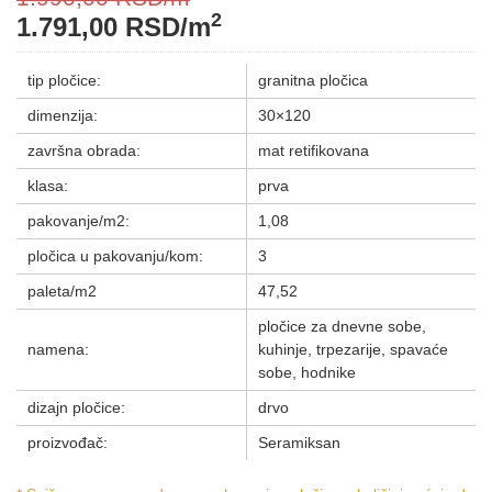
2
1.791,00
RSD
/m
tip pločice:
granitna pločica
dimenzija:
30×120
završna obrada:
mat retifikovana
klasa:
prva
pakovanje/m2:
1,08
pločica u pakovanju/kom:
3
paleta/m2
47,52
pločice za dnevne sobe,
namena:
kuhinje, trpezarije, spavaće
sobe, hodnike
dizajn pločice:
drvo
proizvođač:
Seramiksan