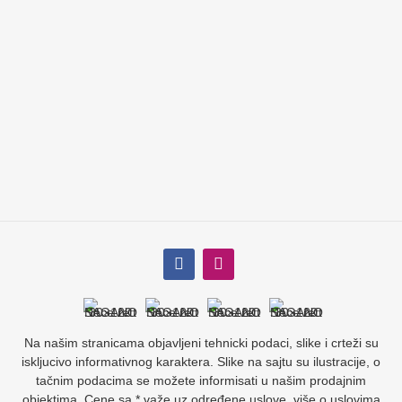
Na našim stranicama objavljeni tehnicki podaci, slike i crteži su
iskljucivo informativnog karaktera. Slike na sajtu su ilustracije, o
tačnim podacima se možete informisati u našim prodajnim
objektima. Cene sa * važe uz određene uslove, više o uslovima