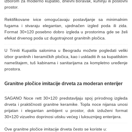
izborom za moderno kupatilo, dnevni boravak, kuhinju ili poslovni
prostor.
Rektifikovane ivice omogućavaju postavljanje sa minimalnim
fugama i stvaraju elegantan, ujednačen izgled poda ili zida.
Format 30×120 posebno dobro izgleda u prostorima gde se želi
efekat drvenog poda uz dugotrajnost granitnih pločica.
U Triniti Kupatila salonima u Beogradu možete pogledati veliki
izbor granitnih i keramičkih pločica, kao i uskladiti ih sa kupatilskim
nameštajem, tuš kabinama i sanitarijama za kompletno uređenje
prostora.
Granitne pločice imitacije drveta za moderan enterijer
SAGANO Noce rett 30×120 predstavljaju spoj prirodnog izgleda
drveta i praktičnosti granitne keramike. Topla noce nijansa unosi
prijatan i elegantan ambijent u prostor, dok izduženi format
30×120 vizuelno doprinosi utisku većeg i luksuznijeg enterijera.
Ove granitne pločice imitacije drveta često se koriste u: