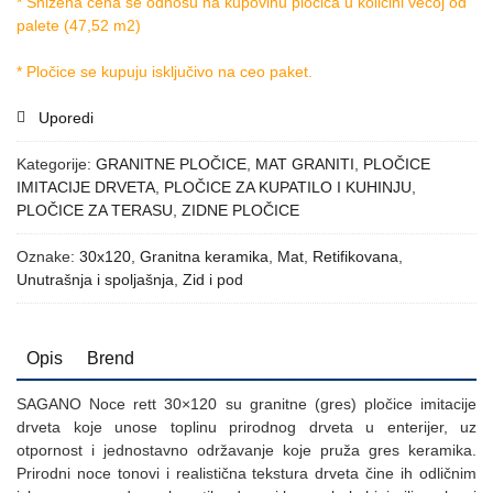
* Snižena cena se odnosu na kupovinu pločica u količini većoj od
palete (47,52 m2)
* Pločice se kupuju isključivo na ceo paket.
Uporedi
Kategorije:
GRANITNE PLOČICE
,
MAT GRANITI
,
PLOČICE
IMITACIJE DRVETA
,
PLOČICE ZA KUPATILO I KUHINJU
,
PLOČICE ZA TERASU
,
ZIDNE PLOČICE
Oznake:
30x120
,
Granitna keramika
,
Mat
,
Retifikovana
,
Unutrašnja i spoljašnja
,
Zid i pod
Opis
Brend
SAGANO Noce rett 30×120 su granitne (gres) pločice imitacije
drveta koje unose toplinu prirodnog drveta u enterijer, uz
otpornost i jednostavno održavanje koje pruža gres keramika.
Prirodni noce tonovi i realistična tekstura drveta čine ih odličnim