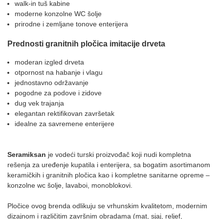
walk-in tuš kabine
moderne konzolne WC šolje
prirodne i zemljane tonove enterijera
Prednosti granitnih pločica imitacije drveta
moderan izgled drveta
otpornost na habanje i vlagu
jednostavno održavanje
pogodne za podove i zidove
dug vek trajanja
elegantan rektifikovan završetak
idealne za savremene enterijere
Seramiksan
je vodeći turski proizvođač koji nudi kompletna
rešenja za uređenje kupatila i enterijera, sa bogatim asortimanom
keramičkih i granitnih pločica kao i kompletne sanitarne opreme –
konzolne wc šolje, lavaboi, monoblokovi.
Pločice ovog brenda odlikuju se vrhunskim kvalitetom, modernim
dizajnom i različitim završnim obradama (mat, sjaj, reljef,