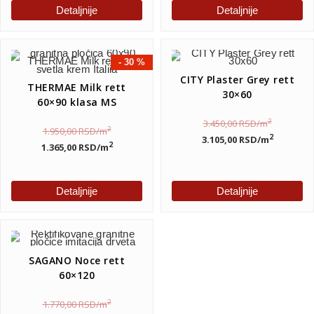
Detaljnije
Detaljnije
- 30 %
CITY Plaster Grey rett
THERMAE Milk rett
30×60
60×90 klasa MS
2
3.450,00
RSD
/m
2
1.950,00
RSD
/m
2
3.105,00
RSD
/m
2
1.365,00
RSD
/m
Detaljnije
Detaljnije
SAGANO Noce rett
60×120
2
1.770,00
RSD
/m