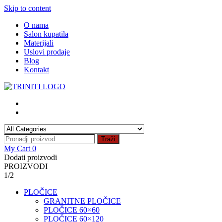
Skip to content
O nama
Salon kupatila
Materijali
Uslovi prodaje
Blog
Kontakt
Traži
My Cart
0
Dodati proizvodi
PROIZVODI
1/2
PLOČICE
GRANITNE PLOČICE
PLOČICE 60×60
PLOČICE 60×120