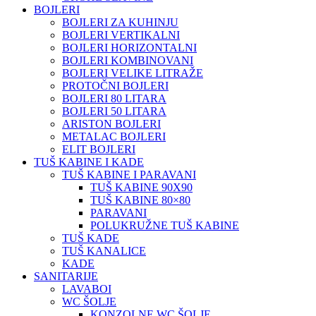
BOJLERI
BOJLERI ZA KUHINJU
BOJLERI VERTIKALNI
BOJLERI HORIZONTALNI
BOJLERI KOMBINOVANI
BOJLERI VELIKE LITRAŽE
PROTOČNI BOJLERI
BOJLERI 80 LITARA
BOJLERI 50 LITARA
ARISTON BOJLERI
METALAC BOJLERI
ELIT BOJLERI
TUŠ KABINE I KADE
TUŠ KABINE I PARAVANI
TUŠ KABINE 90X90
TUŠ KABINE 80×80
PARAVANI
POLUKRUŽNE TUŠ KABINE
TUŠ KADE
TUŠ KANALICE
KADE
SANITARIJE
LAVABOI
WC ŠOLJE
KONZOLNE WC ŠOLJE