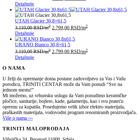
Detaljnije
UTAH Glacier 30,8×61,5
2
2
3.110,00
RSD
/m
2.799,00
RSD
/m
Detaljnije
URANO Bianco 30,8×61,5
2
2
3.110,00
RSD
/m
2.799,00
RSD
/m
Detaljnije
O NAMA
U želji da opremanje doma postane zadovoljstvo za Vas i Vašu
porodicu, TRINITI CENTAR može da Vam ponudi “Sve na
jednom mestu!”
Mi možemo, uz vrhunsku uslugu da Vam ponudimo keramičke
pločice, sanitarije, bojlere, kade, galanteriju, kao i svu prateću
opremu za kupatila. Posedujemo velik izbor elektro materijala,
praškastih materijala, vodovodni program renomiranih proizvodjača.
Više o nama ›››
TRINITI MALOPRODAJA
Višnjička 34,
Beograd
11000,
Srbija