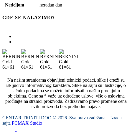
Nedeljom
neradan dan
GDE SE NALAZIMO?
Na našim stranicama objavljeni tehnicki podaci, slike i crteži su
iskljucivo informativnog karaktera. Slike na sajtu su ilustracije, o
tačnim podacima se možete informisati u našim prodajnim
objektima. Cene sa * važe uz određene uslove, više o uslovima
pročitajte na stranici proizvoda. Zadržavamo pravo promene cena
svih proizvoda bez prethodne najave.
CENTAR TRINITI DOO © 2026. Sva prava zadržana. Izrada
sajta
PCMAX Studio