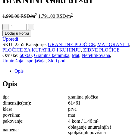
BERNINI Gold 61×61
2
2
1.990,00
RSD
/m
1.791,00
RSD
/m
Dodaj u korpu
Uporedi
SKU:
2255
Kategorije:
GRANITNE PLOČICE
,
MAT GRANITI
,
PLOČICE ZA KUPATILO I KUHINJU
,
ZIDNE PLOČICE
Oznake:
60x60
,
Granitna keramika
,
Mat
,
Neretifikovana
,
Unutrašnja i spoljašnja
,
Zid i pod
Opis
Opis
tip:
granitna pločica
dimenzije(cm):
61×61
klasa:
prva
površina:
mat
pakovanje:
4 kom / 1,46 m²
oblaganje unutrašnjih i
namena:
spoljašnjih površina