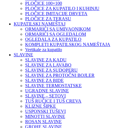
PLOČICE 100×100
PLOČICE ZA KUPATILO I KUHINJU
PLOČICE IMITACIJE DRVETA
PLOČICE ZA TERASU
KUPATILSKI NAMEŠTAJ
ORMARIĆI SA UMIVAONIKOM
ORMARIĆI SA OGLEDALOM
OGLEDALA ZA KUPATILO
KOMPLETI KUPATILSKOG NAMEŠTAJA
Vertikale za kupatilo
SLAVINE
SLAVINE ZA KADU
SLAVINE ZA LAVABO
SLAVINE ZA SUDOPERU
SLAVINE ZA PROTOČNI BOJLER
SLAVINE ZA BIDE
SLAVINE TERMOSTATSKE
UGRADNE SLAVINE
SLAVINE – SETOVI
TUŠ RUČICE I TUŠ CREVA
KLIZNE ŠIPKE
USPONSKI TUŠEVI
MINOTTI SLAVINE
ROSAN SLAVINE
GROHE SLAVINE