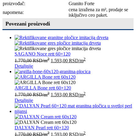
proizvođač:
Granito Forte
cena izražena za m², prodaje se
napomena:
isključivo ceo paket.
Povezani proizvodi
SAGANO Noce rett 60×120
2
2
1.770,00
RSD
/m
1.593,00
RSD
/m
Detaljnije
ARGILLA Bone rett 60×120
2
2
1.770,00
RSD
/m
1.593,00
RSD
/m
Detaljnije
DALYAN Pearl rett 60×120
2
2
1.770,00
RSD
/m
1.593,00
RSD
/m