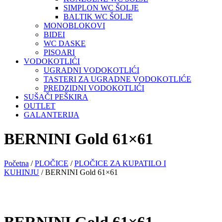
SIMPLON WC ŠOLJE
BALTIK WC ŠOLJE
MONOBLOKOVI
BIDEI
WC DASKE
PISOARI
VODOKOTLIĆI
UGRADNI VODOKOTLIĆI
TASTERI ZA UGRADNE VODOKOTLIĆE
PREDZIDNI VODOKOTLIĆI
SUŠAČI PEŠKIRA
OUTLET
GALANTERIJA
BERNINI Gold 61×61
Početna
/
PLOČICE
/
PLOČICE ZA KUPATILO I
KUHINJU
/ BERNINI Gold 61×61