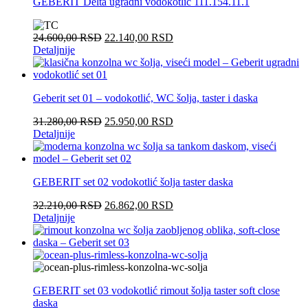
GEBERIT Delta ugradni vodokotlić 111.154.11.1
24.600,00
RSD
22.140,00
RSD
Detaljnije
Geberit set 01 – vodokotlić, WC šolja, taster i daska
31.280,00
RSD
25.950,00
RSD
Detaljnije
GEBERIT set 02 vodokotlić šolja taster daska
32.210,00
RSD
26.862,00
RSD
Detaljnije
GEBERIT set 03 vodokotlić rimout šolja taster soft close
daska