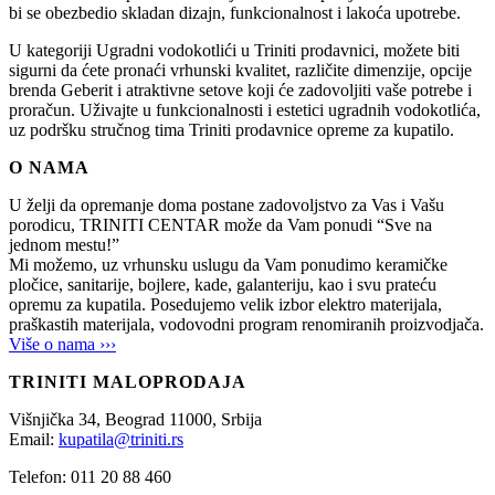
bi se obezbedio skladan dizajn, funkcionalnost i lakoća upotrebe.
U kategoriji Ugradni vodokotlići u Triniti prodavnici, možete biti
sigurni da ćete pronaći vrhunski kvalitet, različite dimenzije, opcije
brenda Geberit i atraktivne setove koji će zadovoljiti vaše potrebe i
proračun. Uživajte u funkcionalnosti i estetici ugradnih vodokotlića,
uz podršku stručnog tima Triniti prodavnice opreme za kupatilo.
O NAMA
U želji da opremanje doma postane zadovoljstvo za Vas i Vašu
porodicu, TRINITI CENTAR može da Vam ponudi “Sve na
jednom mestu!”
Mi možemo, uz vrhunsku uslugu da Vam ponudimo keramičke
pločice, sanitarije, bojlere, kade, galanteriju, kao i svu prateću
opremu za kupatila. Posedujemo velik izbor elektro materijala,
praškastih materijala, vodovodni program renomiranih proizvodjača.
Više o nama ›››
TRINITI MALOPRODAJA
Višnjička 34,
Beograd
11000,
Srbija
Email:
kupatila@triniti.rs
Telefon: 011 20 88 460