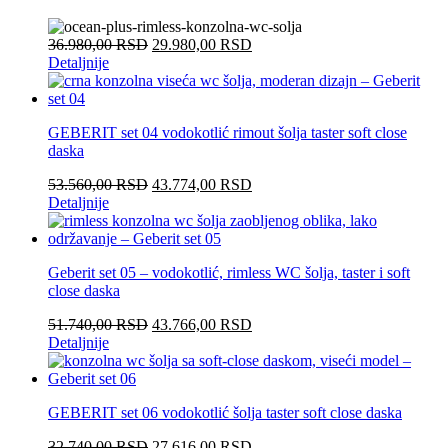
36.980,00
RSD
29.980,00
RSD
Detaljnije
GEBERIT set 04 vodokotlić rimout šolja taster soft close
daska
53.560,00
RSD
43.774,00
RSD
Detaljnije
Geberit set 05 – vodokotlić, rimless WC šolja, taster i soft
close daska
51.740,00
RSD
43.766,00
RSD
Detaljnije
GEBERIT set 06 vodokotlić šolja taster soft close daska
32.740,00
RSD
27.616,00
RSD