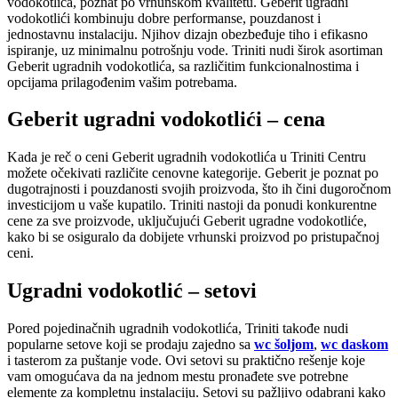
vodokotlića, poznat po vrhunskom kvalitetu. Geberit ugradni
vodokotlići kombinuju dobre performanse, pouzdanost i
jednostavnu instalaciju. Njihov dizajn obezbeđuje tiho i efikasno
ispiranje, uz minimalnu potrošnju vode. Triniti nudi širok asortiman
Geberit ugradnih vodokotlića, sa različitim funkcionalnostima i
opcijama prilagođenim vašim potrebama.
Geberit ugradni vodokotlići – cena
Kada je reč o ceni Geberit ugradnih vodokotlića u Triniti Centru
možete očekivati različite cenovne kategorije. Geberit je poznat po
dugotrajnosti i pouzdanosti svojih proizvoda, što ih čini dugoročnom
investicijom u vaše kupatilo. Triniti nastoji da ponudi konkurentne
cene za sve proizvode, uključujući Geberit ugradne vodokotliće,
kako bi se osiguralo da dobijete vrhunski proizvod po pristupačnoj
ceni.
Ugradni vodokotlić – setovi
Pored pojedinačnih ugradnih vodokotlića, Triniti takođe nudi
popularne setove koji se prodaju zajedno sa
wc šoljom
,
wc daskom
i tasterom za puštanje vode. Ovi setovi su praktično rešenje koje
vam omogućava da na jednom mestu pronađete sve potrebne
elemente za kompletnu instalaciju. Setovi su pažljivo odabrani kako