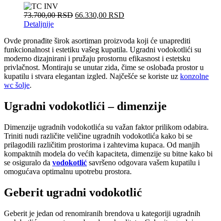
73.700,00
RSD
66.330,00
RSD
Detaljnije
Ovde pronađite širok asortiman proizvoda koji će unaprediti
funkcionalnost i estetiku vašeg kupatila. Ugradni vodokotlići su
moderno dizajnirani i pružaju prostornu efikasnost i estetsku
privlačnost. Montiraju se unutar zida, čime se oslobađa prostor u
kupatilu i stvara elegantan izgled. Najčešće se koriste uz
konzolne
wc šolje
.
Ugradni vodokotlići – dimenzije
Dimenzije ugradnih vodokotlića su važan faktor prilikom odabira.
Triniti nudi različite veličine ugradnih vodokotlića kako bi se
prilagodili različitim prostorima i zahtevima kupaca. Od manjih
kompaktnih modela do većih kapaciteta, dimenzije su bitne kako bi
se osiguralo da
vodokotlić
savršeno odgovara vašem kupatilu i
omogućava optimalnu upotrebu prostora.
Geberit ugradni vodokotlić
Geberit je jedan od renomiranih brendova u kategoriji ugradnih