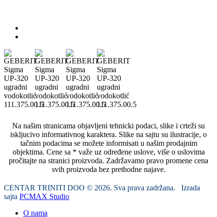
Na našim stranicama objavljeni tehnicki podaci, slike i crteži su
iskljucivo informativnog karaktera. Slike na sajtu su ilustracije, o
tačnim podacima se možete informisati u našim prodajnim
objektima. Cene sa * važe uz određene uslove, više o uslovima
pročitajte na stranici proizvoda. Zadržavamo pravo promene cena
svih proizvoda bez prethodne najave.
CENTAR TRINITI DOO © 2026. Sva prava zadržana. Izrada
sajta
PCMAX Studio
O nama