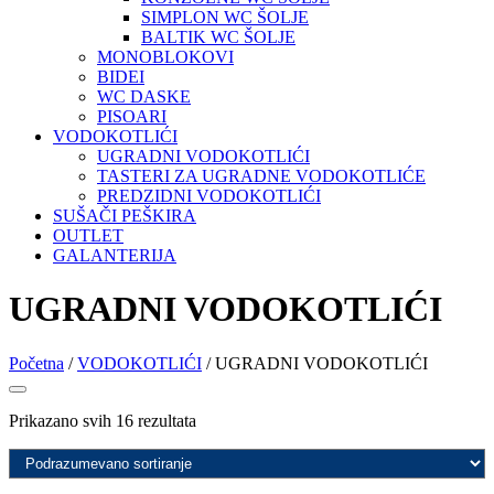
SIMPLON WC ŠOLJE
BALTIK WC ŠOLJE
MONOBLOKOVI
BIDEI
WC DASKE
PISOARI
VODOKOTLIĆI
UGRADNI VODOKOTLIĆI
TASTERI ZA UGRADNE VODOKOTLIĆE
PREDZIDNI VODOKOTLIĆI
SUŠAČI PEŠKIRA
OUTLET
GALANTERIJA
UGRADNI VODOKOTLIĆI
Početna
/
VODOKOTLIĆI
/ UGRADNI VODOKOTLIĆI
Prikazano svih 16 rezultata