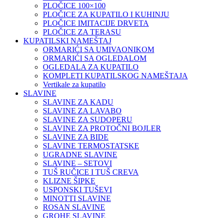
PLOČICE 100×100
PLOČICE ZA KUPATILO I KUHINJU
PLOČICE IMITACIJE DRVETA
PLOČICE ZA TERASU
KUPATILSKI NAMEŠTAJ
ORMARIĆI SA UMIVAONIKOM
ORMARIĆI SA OGLEDALOM
OGLEDALA ZA KUPATILO
KOMPLETI KUPATILSKOG NAMEŠTAJA
Vertikale za kupatilo
SLAVINE
SLAVINE ZA KADU
SLAVINE ZA LAVABO
SLAVINE ZA SUDOPERU
SLAVINE ZA PROTOČNI BOJLER
SLAVINE ZA BIDE
SLAVINE TERMOSTATSKE
UGRADNE SLAVINE
SLAVINE – SETOVI
TUŠ RUČICE I TUŠ CREVA
KLIZNE ŠIPKE
USPONSKI TUŠEVI
MINOTTI SLAVINE
ROSAN SLAVINE
GROHE SLAVINE