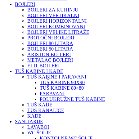
BOJLERI
BOJLERI ZA KUHINJU
BOJLERI VERTIKALNI
BOJLERI HORIZONTALNI
BOJLERI KOMBINOVANI
BOJLERI VELIKE LITRAŽE
PROTOČNI BOJLERI
BOJLERI 80 LITARA
BOJLERI 50 LITARA
ARISTON BOJLERI
METALAC BOJLERI
ELIT BOJLERI
TUŠ KABINE I KADE
TUŠ KABINE I PARAVANI
TUŠ KABINE 90X90
TUŠ KABINE 80×80
PARAVANI
POLUKRUŽNE TUŠ KABINE
TUŠ KADE
TUŠ KANALICE
KADE
SANITARIJE
LAVABOI
WC ŠOLJE
KONZOLNE WC ŠOLJE