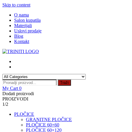
Skip to content
O nama
Salon kupatila
Materijali
Uslovi prodaje
Blog
Kontakt
Traži
My Cart
0
Dodati proizvodi
PROIZVODI
1/2
PLOČICE
GRANITNE PLOČICE
PLOČICE 60×60
PLOČICE 60×120