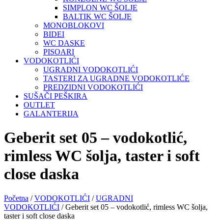
SIMPLON WC ŠOLJE
BALTIK WC ŠOLJE
MONOBLOKOVI
BIDEI
WC DASKE
PISOARI
VODOKOTLIĆI
UGRADNI VODOKOTLIĆI
TASTERI ZA UGRADNE VODOKOTLIĆE
PREDZIDNI VODOKOTLIĆI
SUŠAČI PEŠKIRA
OUTLET
GALANTERIJA
Geberit set 05 – vodokotlić,
rimless WC šolja, taster i soft
close daska
Početna
/
VODOKOTLIĆI
/
UGRADNI
VODOKOTLIĆI
/ Geberit set 05 – vodokotlić, rimless WC šolja,
taster i soft close daska