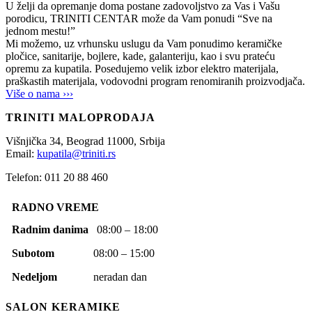
U želji da opremanje doma postane zadovoljstvo za Vas i Vašu
porodicu, TRINITI CENTAR može da Vam ponudi “Sve na
jednom mestu!”
Mi možemo, uz vrhunsku uslugu da Vam ponudimo keramičke
pločice, sanitarije, bojlere, kade, galanteriju, kao i svu prateću
opremu za kupatila. Posedujemo velik izbor elektro materijala,
praškastih materijala, vodovodni program renomiranih proizvodjača.
Više o nama ›››
TRINITI MALOPRODAJA
Višnjička 34,
Beograd
11000,
Srbija
Email:
kupatila@triniti.rs
Telefon: 011 20 88 460
RADNO VREME
Radnim danima
08:00 – 18:00
Subotom
08:00 – 15:00
Nedeljom
neradan dan
SALON KERAMIKE