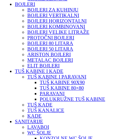
BOJLERI
BOJLERI ZA KUHINJU
BOJLERI VERTIKALNI
BOJLERI HORIZONTALNI
BOJLERI KOMBINOVANI
BOJLERI VELIKE LITRAŽE
PROTOČNI BOJLERI
BOJLERI 80 LITARA
BOJLERI 50 LITARA
ARISTON BOJLERI
METALAC BOJLERI
ELIT BOJLERI
TUŠ KABINE I KADE
TUŠ KABINE I PARAVANI
TUŠ KABINE 90X90
TUŠ KABINE 80×80
PARAVANI
POLUKRUŽNE TUŠ KABINE
TUŠ KADE
TUŠ KANALICE
KADE
SANITARIJE
LAVABOI
WC ŠOLJE
KONZOLNE WC ŠOLJE