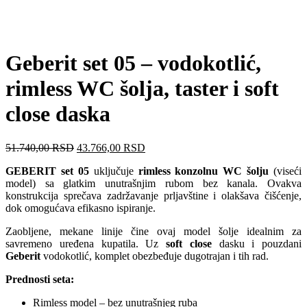
Geberit set 05 – vodokotlić,
rimless WC šolja, taster i soft
close daska
51.740,00
RSD
43.766,00
RSD
GEBERIT set 05
uključuje
rimless konzolnu WC šolju
(viseći
model) sa glatkim unutrašnjim rubom bez kanala. Ovakva
konstrukcija sprečava zadržavanje prljavštine i olakšava čišćenje,
dok omogućava efikasno ispiranje.
Zaobljene, mekane linije čine ovaj model šolje idealnim za
savremeno uređena kupatila. Uz
soft close
dasku i pouzdani
Geberit
vodokotlić, komplet obezbeđuje dugotrajan i tih rad.
Prednosti seta:
Rimless model – bez unutrašnjeg ruba