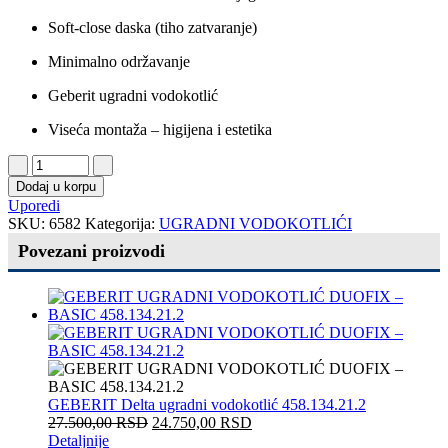
Soft-close daska (tiho zatvaranje)
Minimalno održavanje
Geberit ugradni vodokotlić
Viseća montaža – higijena i estetika
Dodaj u korpu
Uporedi
SKU:
6582
Kategorija:
UGRADNI VODOKOTLIĆI
Povezani proizvodi
GEBERIT Delta ugradni vodokotlić 458.134.21.2
27.500,00
RSD
24.750,00
RSD
Detaljnije