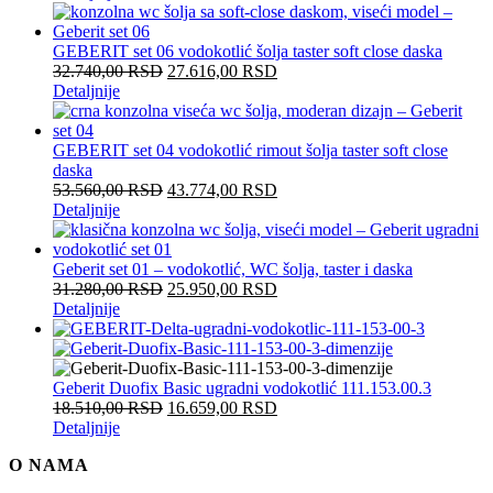
GEBERIT set 06 vodokotlić šolja taster soft close daska
32.740,00
RSD
27.616,00
RSD
Detaljnije
GEBERIT set 04 vodokotlić rimout šolja taster soft close
daska
53.560,00
RSD
43.774,00
RSD
Detaljnije
Geberit set 01 – vodokotlić, WC šolja, taster i daska
31.280,00
RSD
25.950,00
RSD
Detaljnije
Geberit Duofix Basic ugradni vodokotlić 111.153.00.3
18.510,00
RSD
16.659,00
RSD
Detaljnije
O NAMA