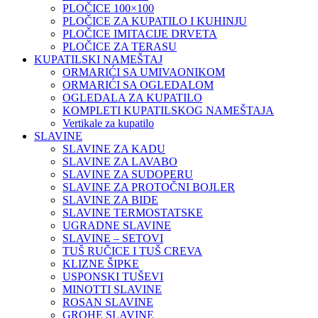
PLOČICE 100×100
PLOČICE ZA KUPATILO I KUHINJU
PLOČICE IMITACIJE DRVETA
PLOČICE ZA TERASU
KUPATILSKI NAMEŠTAJ
ORMARIĆI SA UMIVAONIKOM
ORMARIĆI SA OGLEDALOM
OGLEDALA ZA KUPATILO
KOMPLETI KUPATILSKOG NAMEŠTAJA
Vertikale za kupatilo
SLAVINE
SLAVINE ZA KADU
SLAVINE ZA LAVABO
SLAVINE ZA SUDOPERU
SLAVINE ZA PROTOČNI BOJLER
SLAVINE ZA BIDE
SLAVINE TERMOSTATSKE
UGRADNE SLAVINE
SLAVINE – SETOVI
TUŠ RUČICE I TUŠ CREVA
KLIZNE ŠIPKE
USPONSKI TUŠEVI
MINOTTI SLAVINE
ROSAN SLAVINE
GROHE SLAVINE