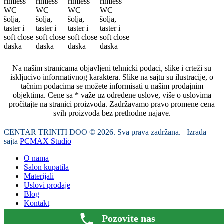
Na našim stranicama objavljeni tehnicki podaci, slike i crteži su
iskljucivo informativnog karaktera. Slike na sajtu su ilustracije, o
tačnim podacima se možete informisati u našim prodajnim
objektima. Cene sa * važe uz određene uslove, više o uslovima
pročitajte na stranici proizvoda. Zadržavamo pravo promene cena
svih proizvoda bez prethodne najave.
CENTAR TRINITI DOO © 2026. Sva prava zadržana. Izrada
sajta
PCMAX Studio
O nama
Salon kupatila
Materijali
Uslovi prodaje
Blog
Kontakt
Pozovite nas