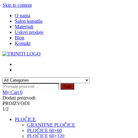
Skip to content
O nama
Salon kupatila
Materijali
Uslovi prodaje
Blog
Kontakt
Traži
My Cart
0
Dodati proizvodi
PROIZVODI
1/2
PLOČICE
GRANITNE PLOČICE
PLOČICE 60×60
PLOČICE 60×120