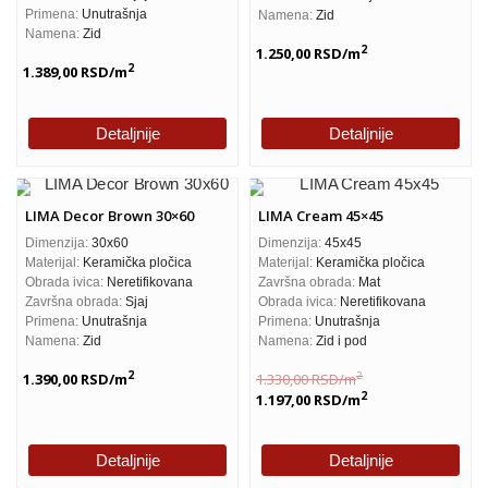
Primena:
Unutrašnja
Namena:
Zid
Namena:
Zid
2
1.250,00
RSD
/m
2
1.389,00
RSD
/m
Detaljnije
Detaljnije
LIMA Decor Brown 30×60
LIMA Cream 45×45
Dimenzija:
30x60
Dimenzija:
45x45
Materijal:
Keramička pločica
Materijal:
Keramička pločica
Obrada ivica:
Neretifikovana
Završna obrada:
Mat
Završna obrada:
Sjaj
Obrada ivica:
Neretifikovana
Primena:
Unutrašnja
Primena:
Unutrašnja
Namena:
Zid
Namena:
Zid i pod
2
2
1.390,00
RSD
/m
1.330,00
RSD
/m
2
1.197,00
RSD
/m
Detaljnije
Detaljnije