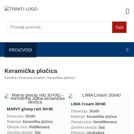
Skip
to
content
Traži
PROIZVODI
Keramička pločica
Početna
/ Proizvod označen “Keramička pločica”
LIMA Cream 30×60
MARVY glossy rett 30×90
Dimenzija:
30x60
Dimenzija:
30x90
Materijal:
Keramička pločica
Materijal:
Keramička pločica
Obrada ivica:
Neretifikovana
Obrada ivica:
Retifikovana
Završna obrada:
Sjaj
Završna obrada:
Sjaj
Primena:
Unutrašnja