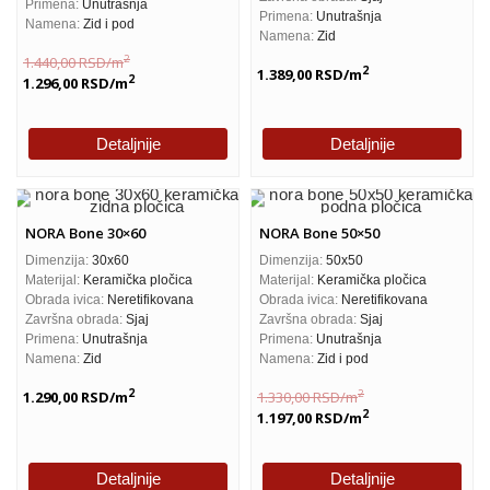
Primena:
Unutrašnja
Primena:
Unutrašnja
Namena:
Zid i pod
Namena:
Zid
2
1.440,00
RSD
/m
2
1.389,00
RSD
/m
2
1.296,00
RSD
/m
Detaljnije
Detaljnije
NORA Bone 30×60
NORA Bone 50×50
Dimenzija:
30x60
Dimenzija:
50x50
Materijal:
Keramička pločica
Materijal:
Keramička pločica
Obrada ivica:
Neretifikovana
Obrada ivica:
Neretifikovana
Završna obrada:
Sjaj
Završna obrada:
Sjaj
Primena:
Unutrašnja
Primena:
Unutrašnja
Namena:
Zid
Namena:
Zid i pod
2
2
1.290,00
RSD
/m
1.330,00
RSD
/m
2
1.197,00
RSD
/m
Detaljnije
Detaljnije