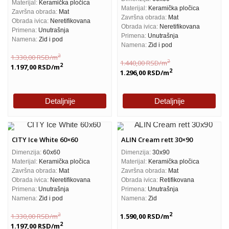
Materijal:
Keramička pločica
Materijal:
Keramička pločica
Završna obrada:
Mat
Završna obrada:
Mat
Obrada ivica:
Neretifikovana
Obrada ivica:
Neretifikovana
Primena:
Unutrašnja
Primena:
Unutrašnja
Namena:
Zid i pod
Namena:
Zid i pod
2
1.330,00
RSD
/m
2
1.440,00
RSD
/m
2
1.197,00
RSD
/m
2
1.296,00
RSD
/m
Detaljnije
Detaljnije
CITY Ice White 60×60
ALIN Cream rett 30×90
Dimenzija:
60x60
Dimenzija:
30x90
Materijal:
Keramička pločica
Materijal:
Keramička pločica
Završna obrada:
Mat
Završna obrada:
Mat
Obrada ivica:
Neretifikovana
Obrada ivica:
Retifikovana
Primena:
Unutrašnja
Primena:
Unutrašnja
Namena:
Zid i pod
Namena:
Zid
2
2
1.330,00
RSD
/m
1.590,00
RSD
/m
2
1.197,00
RSD
/m