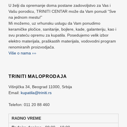
U želji da opremanje doma postane zadovoljstvo za Vas i
Vašu porodicu, TRINITI CENTAR može da Vam ponudi “Sve
na jednom mestu!”
Mi možemo, uz vrhunsku uslugu da Vam ponudimo
keramičke pločice, sanitarije, bojlere, kade, galanteriju, kao i
svu prateću opremu za kupatila. Posedujemo velik izbor
elektro materijala, praškastih materijala, vodovodni program
renomiranih proizvodjača.
Više o nama ›››
TRINITI MALOPRODAJA
Višnjička 34,
Beograd
11000,
Srbija
Email:
kupatila@triniti.rs
Telefon: 011 20 88 460
RADNO VREME