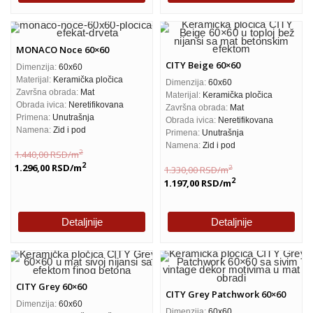
MONACO Noce 60×60
CITY Beige 60×60
Dimenzija:
60x60
Materijal:
Keramička pločica
Dimenzija:
60x60
Završna obrada:
Mat
Materijal:
Keramička pločica
Obrada ivica:
Neretifikovana
Završna obrada:
Mat
Primena:
Unutrašnja
Obrada ivica:
Neretifikovana
Namena:
Zid i pod
Primena:
Unutrašnja
Namena:
Zid i pod
2
1.440,00
RSD
/m
2
1.296,00
RSD
/m
2
1.330,00
RSD
/m
2
1.197,00
RSD
/m
Detaljnije
Detaljnije
CITY Grey 60×60
CITY Grey Patchwork 60×60
Dimenzija:
60x60
Dimenzija:
60x60