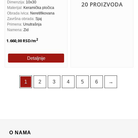
Dimenzija:
10x30
20 PROIZVODA
Materijal:
Keramička pločica
Obrada ivica:
Neretifikovana
Završna obrada:
Sjaj
Primena:
Unutrašnja
Namena:
Zid
2
1.660,00
RSD
/m
Detaljnije
1
2
3
4
5
6
→
O NAMA