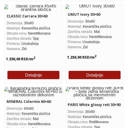
UMUT Ivory 30×60
CLASSIC Carrara 30×60
Dimenzija:
30x60
Dimenzija:
30x60
Materijal:
Keramička pločica
Materijal:
Keramička pločica
Završna obrada:
Mat
Obrada ivica:
Neretifikovana
Obrada ivica:
Neretifikovana
Završna obrada:
Sjaj
Primena:
Unutrašnja
Primena:
Unutrašnja
Namena:
Zid
Namena:
Zid
2
1.250,00
RSD
/m
2
1.330,00
RSD
/m
Detaljnije
Detaljnije
MINERAL Colormix 60×60
PARIS White glossy rett 30×90
Dimenzija:
60x60
Dimenzija:
30x90
Materijal:
Keramička pločica
Materijal:
Keramička pločica
Završna obrada:
Mat
Obrada ivica:
Retifikovana
Obrada ivica:
Neretifikovana
Završna obrada:
Sjaj