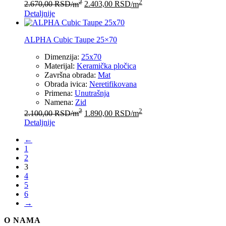
2
2
2.670,00
RSD
/m
2.403,00
RSD
/m
Detaljnije
ALPHA Cubic Taupe 25×70
Dimenzija:
25x70
Materijal:
Keramička pločica
Završna obrada:
Mat
Obrada ivica:
Neretifikovana
Primena:
Unutrašnja
Namena:
Zid
2
2
2.100,00
RSD
/m
1.890,00
RSD
/m
Detaljnije
←
1
2
3
4
5
6
→
O NAMA