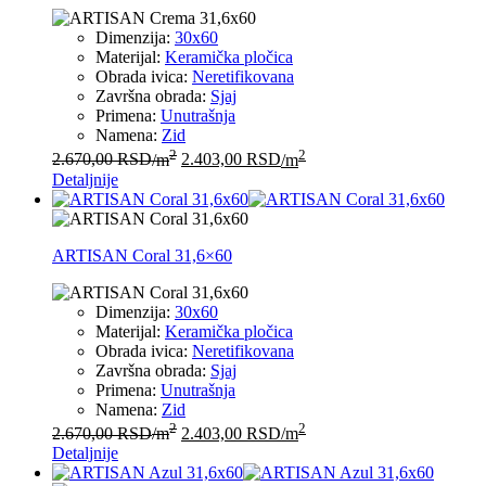
Dimenzija:
30x60
Materijal:
Keramička pločica
Obrada ivica:
Neretifikovana
Završna obrada:
Sjaj
Primena:
Unutrašnja
Namena:
Zid
2
2
2.670,00
RSD
/m
2.403,00
RSD
/m
Detaljnije
ARTISAN Coral 31,6×60
Dimenzija:
30x60
Materijal:
Keramička pločica
Obrada ivica:
Neretifikovana
Završna obrada:
Sjaj
Primena:
Unutrašnja
Namena:
Zid
2
2
2.670,00
RSD
/m
2.403,00
RSD
/m
Detaljnije