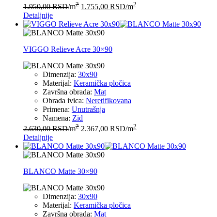
2
2
1.950,00
RSD
/m
1.755,00
RSD
/m
Detaljnije
VIGGO Relieve Acre 30×90
Dimenzija:
30x90
Materijal:
Keramička pločica
Završna obrada:
Mat
Obrada ivica:
Neretifikovana
Primena:
Unutrašnja
Namena:
Zid
2
2
2.630,00
RSD
/m
2.367,00
RSD
/m
Detaljnije
BLANCO Matte 30×90
Dimenzija:
30x90
Materijal:
Keramička pločica
Završna obrada:
Mat