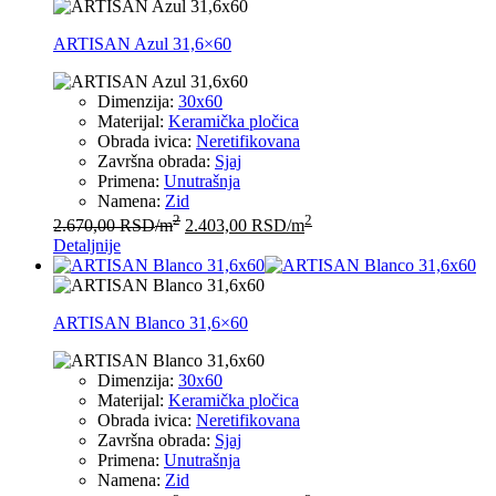
ARTISAN Azul 31,6×60
Dimenzija:
30x60
Materijal:
Keramička pločica
Obrada ivica:
Neretifikovana
Završna obrada:
Sjaj
Primena:
Unutrašnja
Namena:
Zid
2
2
2.670,00
RSD
/m
2.403,00
RSD
/m
Detaljnije
ARTISAN Blanco 31,6×60
Dimenzija:
30x60
Materijal:
Keramička pločica
Obrada ivica:
Neretifikovana
Završna obrada:
Sjaj
Primena:
Unutrašnja
Namena:
Zid