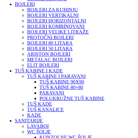
BOJLERI
BOJLERI ZA KUHINJU
BOJLERI VERTIKALNI
BOJLERI HORIZONTALNI
BOJLERI KOMBINOVANI
BOJLERI VELIKE LITRAŽE
PROTOČNI BOJLERI
BOJLERI 80 LITARA
BOJLERI 50 LITARA
ARISTON BOJLERI
METALAC BOJLERI
ELIT BOJLERI
TUŠ KABINE I KADE
TUŠ KABINE I PARAVANI
TUŠ KABINE 90X90
TUŠ KABINE 80×80
PARAVANI
POLUKRUŽNE TUŠ KABINE
TUŠ KADE
TUŠ KANALICE
KADE
SANITARIJE
LAVABOI
WC ŠOLJE
KONZOLNE WC ŠOLJE