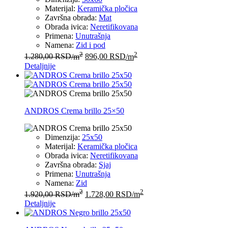
Materijal:
Keramička pločica
Završna obrada:
Mat
Obrada ivica:
Neretifikovana
Primena:
Unutrašnja
Namena:
Zid i pod
2
2
1.280,00
RSD
/m
896,00
RSD
/m
Detaljnije
ANDROS Crema brillo 25×50
Dimenzija:
25x50
Materijal:
Keramička pločica
Obrada ivica:
Neretifikovana
Završna obrada:
Sjaj
Primena:
Unutrašnja
Namena:
Zid
2
2
1.920,00
RSD
/m
1.728,00
RSD
/m
Detaljnije