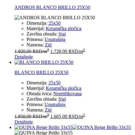
ANDROS BLANCO BRILLO 25X50
Dimenzija:
25x50
Materijal:
Keramička pločica
Završna obrada:
Sjaj
Primena:
Unutrašnja
Namena:
Zid
2
2
1.920,00
RSD
/m
1.728,00
RSD
/m
Detaljnije
BLANCO BRILLO 25X50
Dimenzija:
25x50
Materijal:
Keramička pločica
Obrada ivica:
Neretifikovana
Završna obrada:
Sjaj
Primena:
Unutrašnja
Namena:
Zid
2
2
1.850,00
RSD
/m
1.665,00
RSD
/m
Detaljnije