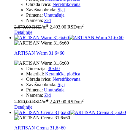
Obrada ivica:
Neretifikovana
Završna obrada:
Sjaj
Primena:
Unutrašnja
Namena:
Zid
2
2
2.670,00
RSD
/m
2.403,00
RSD
/m
Detaljnije
ARTISAN Warm 31,6×60
Dimenzija:
30x60
Materijal:
Keramička pločica
Obrada ivica:
Neretifikovana
Završna obrada:
Sjaj
Primena:
Unutrašnja
Namena:
Zid
2
2
2.670,00
RSD
/m
2.403,00
RSD
/m
Detaljnije
ARTISAN Crema 31,6×60