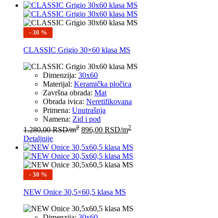
- 30 %
CLASSIC Grigio 30×60 klasa MS
Dimenzija:
30x60
Materijal:
Keramička pločica
Završna obrada:
Mat
Obrada ivica:
Neretifikovana
Primena:
Unutrašnja
Namena:
Zid i pod
2
2
1.280,00
RSD
/m
896,00
RSD
/m
Detaljnije
- 30 %
NEW Onice 30,5×60,5 klasa MS
Dimenzija:
30x60