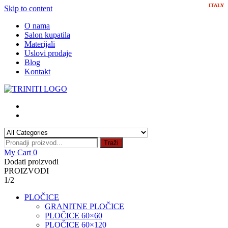
ITALY
ITALY
Skip to content
O nama
Salon kupatila
Materijali
Uslovi prodaje
Blog
Kontakt
Traži
My Cart
0
Dodati proizvodi
PROIZVODI
1/2
PLOČICE
GRANITNE PLOČICE
PLOČICE 60×60
PLOČICE 60×120