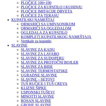
PLOČICE 100×100
PLOČICE ZA KUPATILO I KUHINJU
PLOČICE IMITACIJE DRVETA
PLOČICE ZA TERASU
KUPATILSKI NAMEŠTAJ
ORMARIĆI SA UMIVAONIKOM
ORMARIĆI SA OGLEDALOM
OGLEDALA ZA KUPATILO
KOMPLETI KUPATILSKOG NAMEŠTAJA
Vertikale za kupatilo
SLAVINE
SLAVINE ZA KADU
SLAVINE ZA LAVABO
SLAVINE ZA SUDOPERU
SLAVINE ZA PROTOČNI BOJLER
SLAVINE ZA BIDE
SLAVINE TERMOSTATSKE
UGRADNE SLAVINE
SLAVINE – SETOVI
TUŠ RUČICE I TUŠ CREVA
KLIZNE ŠIPKE
USPONSKI TUŠEVI
MINOTTI SLAVINE
ROSAN SLAVINE
GROHE SLAVINE