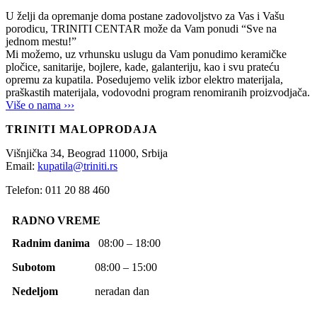
U želji da opremanje doma postane zadovoljstvo za Vas i Vašu
porodicu, TRINITI CENTAR može da Vam ponudi “Sve na
jednom mestu!”
Mi možemo, uz vrhunsku uslugu da Vam ponudimo keramičke
pločice, sanitarije, bojlere, kade, galanteriju, kao i svu prateću
opremu za kupatila. Posedujemo velik izbor elektro materijala,
praškastih materijala, vodovodni program renomiranih proizvodjača.
Više o nama ›››
TRINITI MALOPRODAJA
Višnjička 34,
Beograd
11000,
Srbija
Email:
kupatila@triniti.rs
Telefon: 011 20 88 460
RADNO VREME
Radnim danima
08:00 – 18:00
Subotom
08:00 – 15:00
Nedeljom
neradan dan