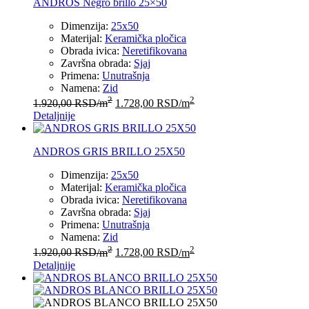
ANDROS Negro brillo 25×50
Dimenzija:
25x50
Materijal:
Keramička pločica
Obrada ivica:
Neretifikovana
Završna obrada:
Sjaj
Primena:
Unutrašnja
Namena:
Zid
2
2
1.920,00
RSD
/m
1.728,00
RSD
/m
Detaljnije
ANDROS GRIS BRILLO 25X50
Dimenzija:
25x50
Materijal:
Keramička pločica
Obrada ivica:
Neretifikovana
Završna obrada:
Sjaj
Primena:
Unutrašnja
Namena:
Zid
2
2
1.920,00
RSD
/m
1.728,00
RSD
/m
Detaljnije