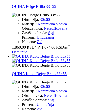
QUINA Beige Brillo 33×55
Dimenzija:
30x60
Materijal:
Keramička pločica
Obrada ivica:
Neretifikovana
Završna obrada:
Sjaj
Primena:
Unutrašnja
Namena:
Zid
2
2
1.860,00
RSD
/m
1.674,00
RSD
/m
Detaljnije
QUINA Kubic Beige Brillo 33×55
Dimenzija:
30x60
Materijal:
Keramička pločica
Obrada ivica:
Neretifikovana
Završna obrada:
Sjaj
Primena:
Unutrašnja
Namena:
Zid