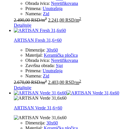
Obrada ivica:
Neretifikovana
Primena:
Unutrašnja
Namena:
Zid
2
2
2.490,00
RSD
/m
2.241,00
RSD
/m
Detaljnije
ARTISAN Fresh 31,6×60
Dimenzija:
30x60
Materijal:
Keramička pločica
Obrada ivica:
Neretifikovana
Završna obrada:
Sjaj
Primena:
Unutrašnja
Namena:
Zid
2
2
2.670,00
RSD
/m
2.403,00
RSD
/m
Detaljnije
ARTISAN Verde 31,6×60
Dimenzija:
30x60
Materijal:
Keramička pločica