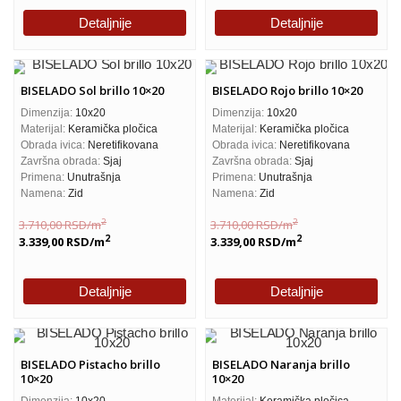
Detaljnije
Detaljnije
BISELADO Sol brillo 10×20
BISELADO Rojo brillo 10×20
Dimenzija:
10x20
Dimenzija:
10x20
Materijal:
Keramička pločica
Materijal:
Keramička pločica
Obrada ivica:
Neretifikovana
Obrada ivica:
Neretifikovana
Završna obrada:
Sjaj
Završna obrada:
Sjaj
Primena:
Unutrašnja
Primena:
Unutrašnja
Namena:
Zid
Namena:
Zid
2
2
3.710,00
RSD
/m
3.710,00
RSD
/m
2
2
3.339,00
RSD
/m
3.339,00
RSD
/m
Detaljnije
Detaljnije
BISELADO Pistacho brillo
BISELADO Naranja brillo
10×20
10×20
Dimenzija:
10x20
Materijal:
Keramička pločica