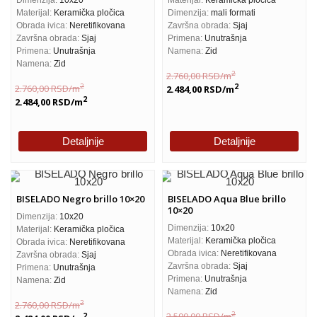
Materijal:
Keramička pločica
Dimenzija:
mali formati
Obrada ivica:
Neretifikovana
Završna obrada:
Sjaj
Završna obrada:
Sjaj
Primena:
Unutrašnja
Primena:
Unutrašnja
Namena:
Zid
Namena:
Zid
2
2.760,00
RSD
/m
2
2.760,00
RSD
/m
2
2.484,00
RSD
/m
2
2.484,00
RSD
/m
Detaljnije
Detaljnije
BISELADO Negro brillo 10×20
BISELADO Aqua Blue brillo
10×20
Dimenzija:
10x20
Dimenzija:
10x20
Materijal:
Keramička pločica
Materijal:
Keramička pločica
Obrada ivica:
Neretifikovana
Obrada ivica:
Neretifikovana
Završna obrada:
Sjaj
Završna obrada:
Sjaj
Primena:
Unutrašnja
Primena:
Unutrašnja
Namena:
Zid
Namena:
Zid
2
2.760,00
RSD
/m
2
2.590,00
RSD
/m
2