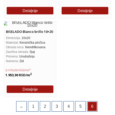
Detaljnije
Detaljnije
BISELADO Blanco brillo 10×20
Dimenzija:
10x20
Materijal:
Keramička pločica
Obrada ivica:
Neretifikovana
Završna obrada:
Sjaj
Primena:
Unutrašnja
Namena:
Zid
2
2.170,00
RSD
/m
2
1.953,00
RSD
/m
Detaljnije
←
1
2
3
4
5
6