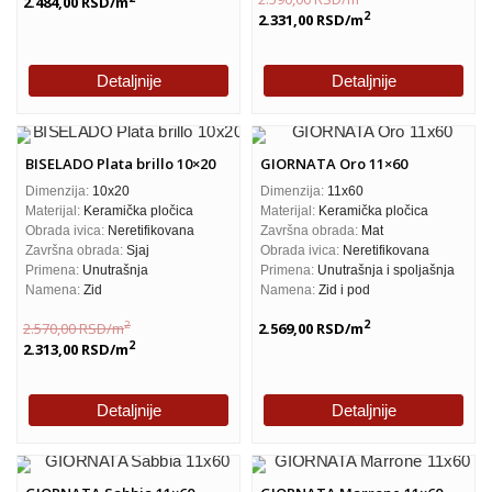
2.484,00
RSD
/m
2
2.331,00
RSD
/m
Detaljnije
Detaljnije
BISELADO Plata brillo 10×20
GIORNATA Oro 11×60
Dimenzija:
10x20
Dimenzija:
11x60
Materijal:
Keramička pločica
Materijal:
Keramička pločica
Obrada ivica:
Neretifikovana
Završna obrada:
Mat
Završna obrada:
Sjaj
Obrada ivica:
Neretifikovana
Primena:
Unutrašnja
Primena:
Unutrašnja i spoljašnja
Namena:
Zid
Namena:
Zid i pod
2
2
2.570,00
RSD
/m
2.569,00
RSD
/m
2
2.313,00
RSD
/m
Detaljnije
Detaljnije