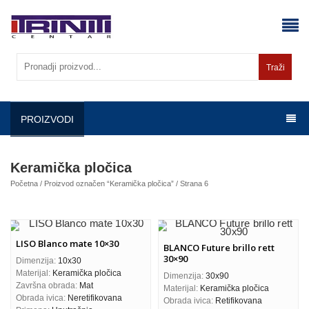
Skip
to
content
Traži
PROIZVODI
Keramička pločica
Početna
/
Proizvod označen “Keramička pločica”
/ Strana 6
LISO Blanco mate 10×30
BLANCO Future brillo rett
30×90
Dimenzija:
10x30
Materijal:
Keramička pločica
Dimenzija:
30x90
Završna obrada:
Mat
Materijal:
Keramička pločica
Obrada ivica:
Neretifikovana
Obrada ivica:
Retifikovana