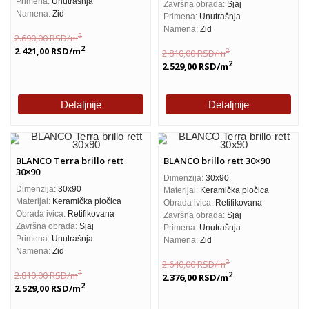
Primena:
Unutrašnja
Završna obrada:
Sjaj
Namena:
Zid
Primena:
Unutrašnja
Namena:
Zid
2
2.690,00
RSD
/m
2
2.421,00
RSD
/m
2
2.810,00
RSD
/m
2
2.529,00
RSD
/m
Detaljnije
Detaljnije
BLANCO Terra brillo rett
BLANCO brillo rett 30×90
30×90
Dimenzija:
30x90
Dimenzija:
30x90
Materijal:
Keramička pločica
Materijal:
Keramička pločica
Obrada ivica:
Retifikovana
Obrada ivica:
Retifikovana
Završna obrada:
Sjaj
Završna obrada:
Sjaj
Primena:
Unutrašnja
Primena:
Unutrašnja
Namena:
Zid
Namena:
Zid
2
2.640,00
RSD
/m
2
2.810,00
RSD
/m
2
2.376,00
RSD
/m
2
2.529,00
RSD
/m