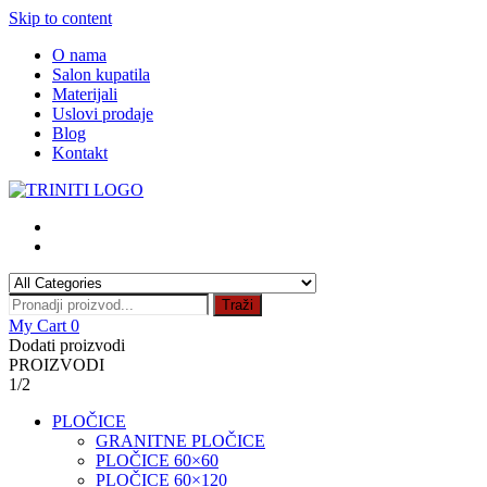
Skip to content
O nama
Salon kupatila
Materijali
Uslovi prodaje
Blog
Kontakt
Traži
My Cart
0
Dodati proizvodi
PROIZVODI
1/2
PLOČICE
GRANITNE PLOČICE
PLOČICE 60×60
PLOČICE 60×120