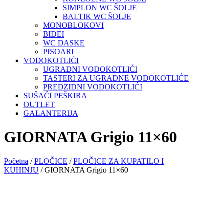
SIMPLON WC ŠOLJE
BALTIK WC ŠOLJE
MONOBLOKOVI
BIDEI
WC DASKE
PISOARI
VODOKOTLIĆI
UGRADNI VODOKOTLIĆI
TASTERI ZA UGRADNE VODOKOTLIĆE
PREDZIDNI VODOKOTLIĆI
SUŠAČI PEŠKIRA
OUTLET
GALANTERIJA
GIORNATA Grigio 11×60
Početna
/
PLOČICE
/
PLOČICE ZA KUPATILO I
KUHINJU
/ GIORNATA Grigio 11×60