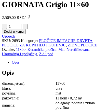
GIORNATA Grigio 11×60
2
2.569,00
RSD
/m
Dodaj u korpu
Uporedi
SKU:
2693
Kategorije:
PLOČICE IMITACIJE DRVETA
,
PLOČICE ZA KUPATILO I KUHINJU
,
ZIDNE PLOČICE
Oznake:
11x60
,
Keramička pločica
,
Mat
,
Neretifikovana
,
Unutrašnja i spoljašnja
,
Zid i pod
Opis
Opis
dimenzije(cm):
11×60
klasa:
prva
površina:
mat
pakovanje:
11 kom / 0,72 m²
oblaganje podnih i zidnih
namena:
površina