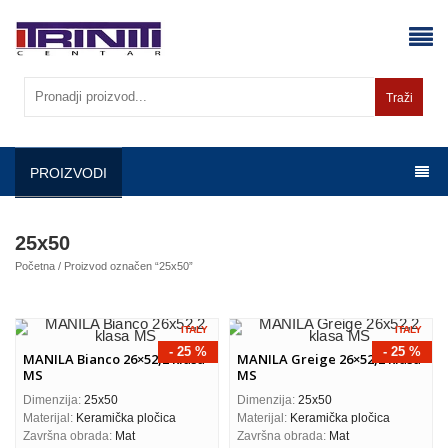
Skip
to
content
Traži
PROIZVODI
25x50
Početna
/ Proizvod označen “25x50”
ITALY
ITALY
- 25 %
- 25 %
MANILA Bianco 26×52,2 klasa
MANILA Greige 26×52,2 klasa
MS
MS
Dimenzija:
25x50
Dimenzija:
25x50
Materijal:
Keramička pločica
Materijal:
Keramička pločica
Završna obrada:
Mat
Završna obrada:
Mat