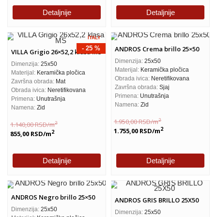
Detaljnije
Detaljnije
ITALY
- 25 %
ANDROS Crema brillo 25×50
VILLA Grigio 26×52,2 klasa MS
Dimenzija:
25x50
Dimenzija:
25x50
Materijal:
Keramička pločica
Materijal:
Keramička pločica
Obrada ivica:
Neretifikovana
Završna obrada:
Mat
Završna obrada:
Sjaj
Obrada ivica:
Neretifikovana
Primena:
Unutrašnja
Primena:
Unutrašnja
Namena:
Zid
Namena:
Zid
2
1.950,00
RSD
/m
2
1.140,00
RSD
/m
2
1.755,00
RSD
/m
2
855,00
RSD
/m
Detaljnije
Detaljnije
ANDROS Negro brillo 25×50
ANDROS GRIS BRILLO 25X50
Dimenzija:
25x50
Dimenzija:
25x50