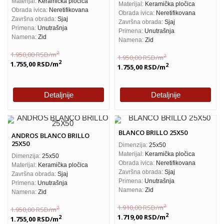
Materijal:
Keramička pločica
Materijal:
Keramička pločica
Obrada ivica:
Neretifikovana
Obrada ivica:
Neretifikovana
Završna obrada:
Sjaj
Završna obrada:
Sjaj
Primena:
Unutrašnja
Primena:
Unutrašnja
Namena:
Zid
Namena:
Zid
2
1.950,00
RSD
/m
2
1.950,00
RSD
/m
2
1.755,00
RSD
/m
2
1.755,00
RSD
/m
Detaljnije
Detaljnije
BLANCO BRILLO 25X50
ANDROS BLANCO BRILLO
25X50
Dimenzija:
25x50
Materijal:
Keramička pločica
Dimenzija:
25x50
Obrada ivica:
Neretifikovana
Materijal:
Keramička pločica
Završna obrada:
Sjaj
Završna obrada:
Sjaj
Primena:
Unutrašnja
Primena:
Unutrašnja
Namena:
Zid
Namena:
Zid
2
1.910,00
RSD
/m
2
1.950,00
RSD
/m
2
1.719,00
RSD
/m
2
1.755,00
RSD
/m