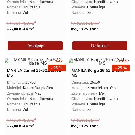
Obrada ivica:
Neretifikovana
Obrada ivica:
Neretifikovana
Primena:
Unutrašnja
Primena:
Unutrašnja
Namena:
Zid
Namena:
Zid
2
2
1.140,00
RSD
/m
1.140,00
RSD
/m
2
2
855,00
RSD
/m
855,00
RSD
/m
Detaljnije
Detaljnije
ITALY
ITALY
- 25 %
- 25 %
MANILA Camel 26×52,2 klasa
MANILA Beige 26×52,2 klasa
MS
MS
Dimenzija:
25x50
Dimenzija:
25x50
Materijal:
Keramička pločica
Materijal:
Keramička pločica
Završna obrada:
Mat
Završna obrada:
Mat
Obrada ivica:
Neretifikovana
Obrada ivica:
Neretifikovana
Primena:
Unutrašnja
Primena:
Unutrašnja
Namena:
Zid
Namena:
Zid
2
2
1.140,00
RSD
/m
1.140,00
RSD
/m
2
2
855,00
RSD
/m
855,00
RSD
/m