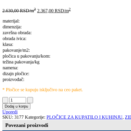
2
2
2.630,00
RSD
/m
2.367,00
RSD
/m
materijal:
dimenzija:
završna obrada:
obrada ivica:
klasa:
pakovanje/m2:
pločica u pakovanju/kom:
težina pakovanja/kg
namena:
dizajn pločice:
proizvođač:
* Pločice se kupuju isključivo na ceo paket.
Dodaj u korpu
Uporedi
SKU:
3177
Kategorije:
PLOČICE ZA KUPATILO I KUHINJU
,
ZI
Povezani proizvodi