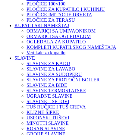
PLOČICE 100×100
PLOČICE ZA KUPATILO I KUHINJU
PLOČICE IMITACIJE DRVETA
PLOČICE ZA TERASU
KUPATILSKI NAMEŠTAJ
ORMARIĆI SA UMIVAONIKOM
ORMARIĆI SA OGLEDALOM
OGLEDALA ZA KUPATILO
KOMPLETI KUPATILSKOG NAMEŠTAJA
Vertikale za kupatilo
SLAVINE
SLAVINE ZA KADU
SLAVINE ZA LAVABO
SLAVINE ZA SUDOPERU
SLAVINE ZA PROTOČNI BOJLER
SLAVINE ZA BIDE
SLAVINE TERMOSTATSKE
UGRADNE SLAVINE
SLAVINE – SETOVI
TUŠ RUČICE I TUŠ CREVA
KLIZNE ŠIPKE
USPONSKI TUŠEVI
MINOTTI SLAVINE
ROSAN SLAVINE
GROHE SLAVINE