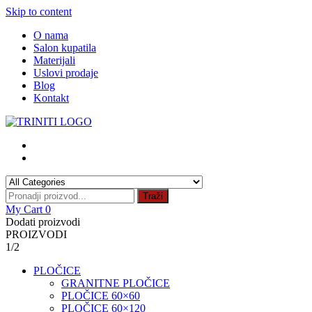
Skip to content
O nama
Salon kupatila
Materijali
Uslovi prodaje
Blog
Kontakt
Traži
My Cart
0
Dodati proizvodi
PROIZVODI
1/2
PLOČICE
GRANITNE PLOČICE
PLOČICE 60×60
PLOČICE 60×120