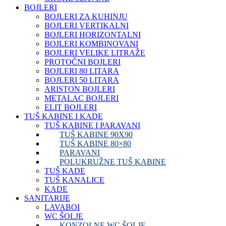
BOJLERI
BOJLERI ZA KUHINJU
BOJLERI VERTIKALNI
BOJLERI HORIZONTALNI
BOJLERI KOMBINOVANI
BOJLERI VELIKE LITRAŽE
PROTOČNI BOJLERI
BOJLERI 80 LITARA
BOJLERI 50 LITARA
ARISTON BOJLERI
METALAC BOJLERI
ELIT BOJLERI
TUŠ KABINE I KADE
TUŠ KABINE I PARAVANI
TUŠ KABINE 90X90
TUŠ KABINE 80×80
PARAVANI
POLUKRUŽNE TUŠ KABINE
TUŠ KADE
TUŠ KANALICE
KADE
SANITARIJE
LAVABOI
WC ŠOLJE
KONZOLNE WC ŠOLJE