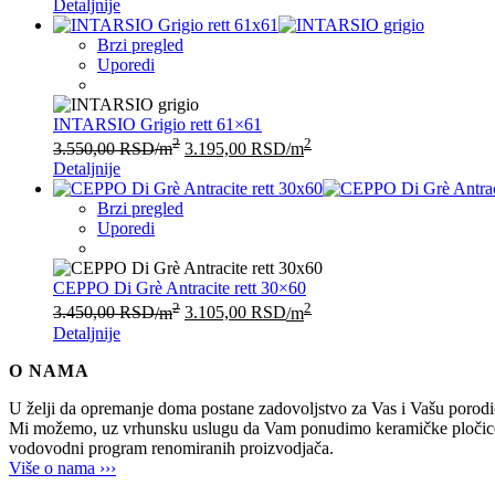
Detaljnije
Brzi pregled
Uporedi
INTARSIO Grigio rett 61×61
2
2
3.550,00
RSD
/m
3.195,00
RSD
/m
Detaljnije
Brzi pregled
Uporedi
CEPPO Di Grè Antracite rett 30×60
2
2
3.450,00
RSD
/m
3.105,00
RSD
/m
Detaljnije
O NAMA
U želji da opremanje doma postane zadovoljstvo za Vas i Vašu po
Mi možemo, uz vrhunsku uslugu da Vam ponudimo keramičke pločice, sani
vodovodni program renomiranih proizvodjača.
Više o nama ›››