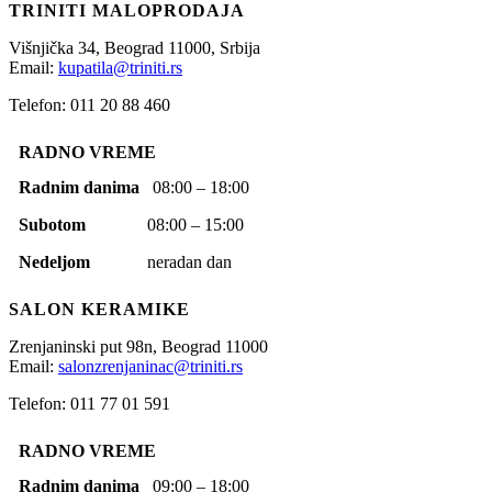
TRINITI MALOPRODAJA
Višnjička 34,
Beograd
11000,
Srbija
Email:
kupatila@triniti.rs
Telefon: 011 20 88 460
RADNO VREME
Radnim danima
08:00 – 18:00
Subotom
08:00 – 15:00
Nedeljom
neradan dan
SALON KERAMIKE
Zrenjaninski put 98n,
Beograd
11000
Email:
salonzrenjaninac@triniti.rs
Telefon: 011 77 01 591
RADNO VREME
Radnim danima
09:00 – 18:00