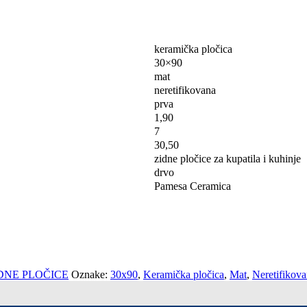
keramička pločica
30×90
mat
neretifikovana
prva
1,90
7
30,50
zidne pločice za kupatila i kuhinje
drvo
Pamesa Ceramica
DNE PLOČICE
Oznake:
30x90
,
Keramička pločica
,
Mat
,
Neretifikov