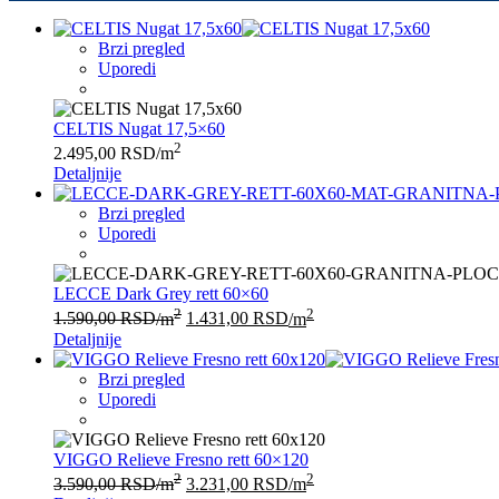
Brzi pregled
Uporedi
CELTIS Nugat 17,5×60
2
2.495,00
RSD
/m
Detaljnije
Brzi pregled
Uporedi
LECCE Dark Grey rett 60×60
2
2
1.590,00
RSD
/m
1.431,00
RSD
/m
Detaljnije
Brzi pregled
Uporedi
VIGGO Relieve Fresno rett 60×120
2
2
3.590,00
RSD
/m
3.231,00
RSD
/m