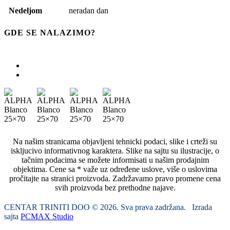
Nedeljom
neradan dan
GDE SE NALAZIMO?
Na našim stranicama objavljeni tehnicki podaci, slike i crteži su
iskljucivo informativnog karaktera. Slike na sajtu su ilustracije, o
tačnim podacima se možete informisati u našim prodajnim
objektima. Cene sa * važe uz određene uslove, više o uslovima
pročitajte na stranici proizvoda. Zadržavamo pravo promene cena
svih proizvoda bez prethodne najave.
CENTAR TRINITI DOO © 2026. Sva prava zadržana. Izrada
sajta
PCMAX Studio