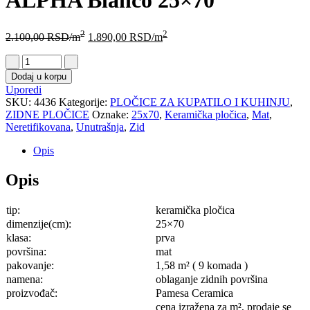
ALPHA Blanco 25×70
2
2
2.100,00
RSD
/m
1.890,00
RSD
/m
Dodaj u korpu
Uporedi
SKU:
4436
Kategorije:
PLOČICE ZA KUPATILO I KUHINJU
,
ZIDNE PLOČICE
Oznake:
25x70
,
Keramička pločica
,
Mat
,
Neretifikovana
,
Unutrašnja
,
Zid
Opis
Opis
tip:
keramička pločica
dimenzije(cm):
25×70
klasa:
prva
površina:
mat
pakovanje:
1,58 m² ( 9 komada )
namena:
oblaganje zidnih površina
proizvođač:
Pamesa Ceramica
cena izražena za m², prodaje se