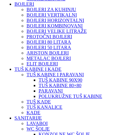
BOJLERI
BOJLERI ZA KUHINJU
BOJLERI VERTIKALNI
BOJLERI HORIZONTALNI
BOJLERI KOMBINOVANI
BOJLERI VELIKE LITRAŽE
PROTOČNI BOJLERI
BOJLERI 80 LITARA
BOJLERI 50 LITARA
ARISTON BOJLERI
METALAC BOJLERI
ELIT BOJLERI
TUŠ KABINE I KADE
TUŠ KABINE I PARAVANI
TUŠ KABINE 90X90
TUŠ KABINE 80×80
PARAVANI
POLUKRUŽNE TUŠ KABINE
TUŠ KADE
TUŠ KANALICE
KADE
SANITARIJE
LAVABOI
WC ŠOLJE
KONZOLNE WC ŠOLJE