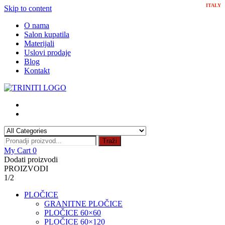
ITALY
Skip to content
O nama
Salon kupatila
Materijali
Uslovi prodaje
Blog
Kontakt
Traži
My Cart
0
Dodati proizvodi
PROIZVODI
1/2
PLOČICE
GRANITNE PLOČICE
PLOČICE 60×60
PLOČICE 60×120