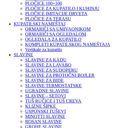
PLOČICE 100×100
PLOČICE ZA KUPATILO I KUHINJU
PLOČICE IMITACIJE DRVETA
PLOČICE ZA TERASU
KUPATILSKI NAMEŠTAJ
ORMARIĆI SA UMIVAONIKOM
ORMARIĆI SA OGLEDALOM
OGLEDALA ZA KUPATILO
KOMPLETI KUPATILSKOG NAMEŠTAJA
Vertikale za kupatilo
SLAVINE
SLAVINE ZA KADU
SLAVINE ZA LAVABO
SLAVINE ZA SUDOPERU
SLAVINE ZA PROTOČNI BOJLER
SLAVINE ZA BIDE
SLAVINE TERMOSTATSKE
UGRADNE SLAVINE
SLAVINE – SETOVI
TUŠ RUČICE I TUŠ CREVA
KLIZNE ŠIPKE
USPONSKI TUŠEVI
MINOTTI SLAVINE
ROSAN SLAVINE
GROHE SLAVINE