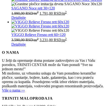
SAGANO Noce rett 30×120
2
2
1.990,00
RSD
/m
1.791,00
RSD
/m
Detaljnije
VIGGO Relieve Fresno rett 60×120
2
2
3.590,00
RSD
/m
3.231,00
RSD
/m
Detaljnije
O NAMA
U želji da opremanje doma postane zadovoljstvo za Vas i Vašu
porodicu, TRINITI CENTAR može da Vam ponudi “Sve na
jednom mestu!”
Mi možemo, uz vrhunsku uslugu da Vam ponudimo keramičke
pločice, sanitarije, bojlere, kade, galanteriju, kao i svu prateću
opremu za kupatila. Posedujemo velik izbor elektro materijala,
praškastih materijala, vodovodni program renomiranih proizvodjača.
Više o nama ›››
TRINITI MALOPRODAJA