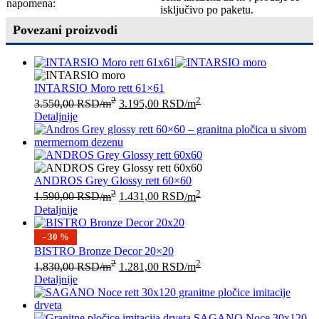
napomena:
isključivo po paketu.
Povezani proizvodi
INTARSIO Moro rett 61×61
2
2
3.550,00
RSD
/m
3.195,00
RSD
/m
Detaljnije
ANDROS Grey Glossy rett 60×60
2
2
1.590,00
RSD
/m
1.431,00
RSD
/m
Detaljnije
- 30 %
BISTRO Bronze Decor 20×20
2
2
1.830,00
RSD
/m
1.281,00
RSD
/m
Detaljnije