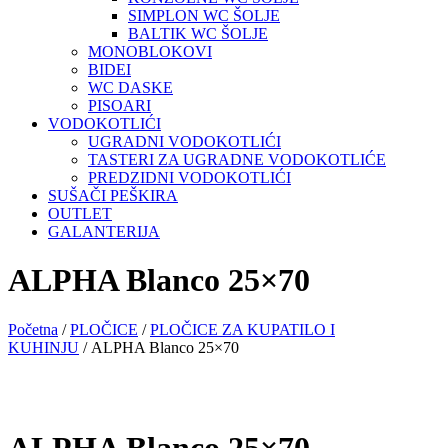
SIMPLON WC ŠOLJE
BALTIK WC ŠOLJE
MONOBLOKOVI
BIDEI
WC DASKE
PISOARI
VODOKOTLIĆI
UGRADNI VODOKOTLIĆI
TASTERI ZA UGRADNE VODOKOTLIĆE
PREDZIDNI VODOKOTLIĆI
SUŠAČI PEŠKIRA
OUTLET
GALANTERIJA
ALPHA Blanco 25×70
Početna
/
PLOČICE
/
PLOČICE ZA KUPATILO I
KUHINJU
/ ALPHA Blanco 25×70