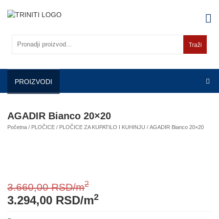
Skip
to
content
Traži
PROIZVODI
AGADIR Bianco 20×20
Početna
/
PLOČICE
/
PLOČICE ZA KUPATILO I KUHINJU
/ AGADIR Bianco 20×20
2
3.660,00
RSD
/m
2
3.294,00
RSD
/m