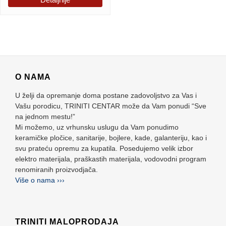
O NAMA
U želji da opremanje doma postane zadovoljstvo za Vas i
Vašu porodicu, TRINITI CENTAR može da Vam ponudi “Sve
na jednom mestu!”
Mi možemo, uz vrhunsku uslugu da Vam ponudimo
keramičke pločice, sanitarije, bojlere, kade, galanteriju, kao i
svu prateću opremu za kupatila. Posedujemo velik izbor
elektro materijala, praškastih materijala, vodovodni program
renomiranih proizvodjača.
Više o nama ›››
TRINITI MALOPRODAJA