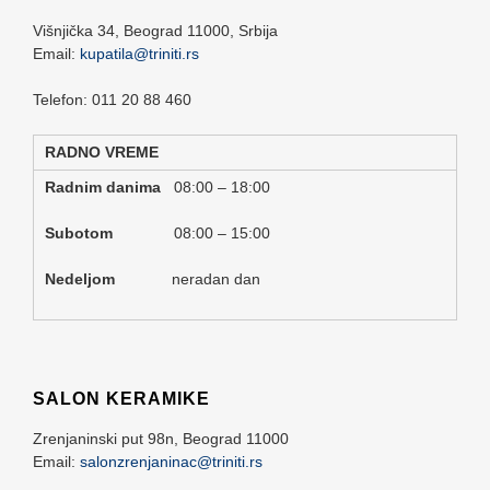
Višnjička 34,
Beograd
11000,
Srbija
Email:
kupatila@triniti.rs
Telefon: 011 20 88 460
RADNO VREME
Radnim danima
08:00 – 18:00
Subotom
08:00 – 15:00
Nedeljom
neradan dan
SALON KERAMIKE
Zrenjaninski put 98n,
Beograd
11000
Email:
salonzrenjaninac@triniti.rs