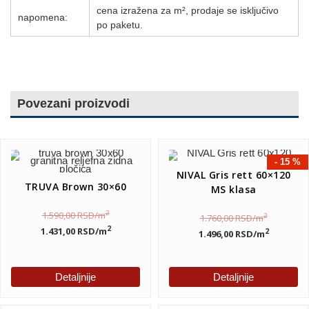
cena izražena za m², prodaje se isključivo
napomena:
po paketu.
Povezani proizvodi
- 15 %
NIVAL Gris rett 60×120
TRUVA Brown 30×60
MS klasa
2
1.590,00
RSD
/m
2
1.760,00
RSD
/m
2
1.431,00
RSD
/m
2
1.496,00
RSD
/m
Detaljnije
Detaljnije