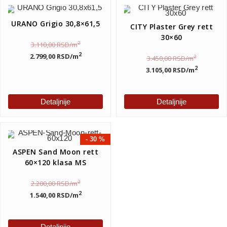
URANO Grigio 30,8×61,5
CITY Plaster Grey rett
30×60
2
3.110,00
RSD
/m
2
2.799,00
RSD
/m
2
3.450,00
RSD
/m
2
3.105,00
RSD
/m
Detaljnije
Detaljnije
- 30 %
ASPEN Sand Moon rett
60×120 klasa MS
2
2.200,00
RSD
/m
2
1.540,00
RSD
/m
Detaljnije