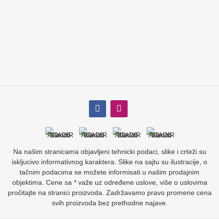
Na našim stranicama objavljeni tehnicki podaci, slike i crteži su
iskljucivo informativnog karaktera. Slike na sajtu su ilustracije, o
tačnim podacima se možete informisati u našim prodajnim
objektima. Cene sa * važe uz određene uslove, više o uslovima
pročitajte na stranici proizvoda. Zadržavamo pravo promene cena
svih proizvoda bez prethodne najave.