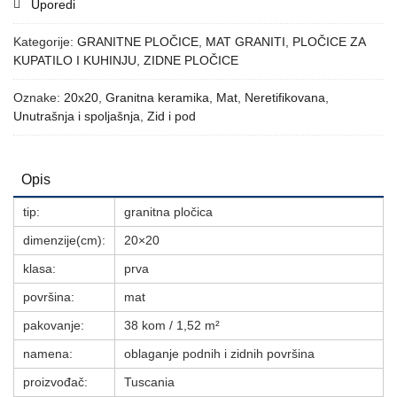
Uporedi
Kategorije:
GRANITNE PLOČICE
,
MAT GRANITI
,
PLOČICE ZA
KUPATILO I KUHINJU
,
ZIDNE PLOČICE
Oznake:
20x20
,
Granitna keramika
,
Mat
,
Neretifikovana
,
Unutrašnja i spoljašnja
,
Zid i pod
Opis
tip:
granitna pločica
dimenzije(cm):
20×20
klasa:
prva
površina:
mat
pakovanje:
38 kom / 1,52 m²
namena:
oblaganje podnih i zidnih površina
proizvođač:
Tuscania