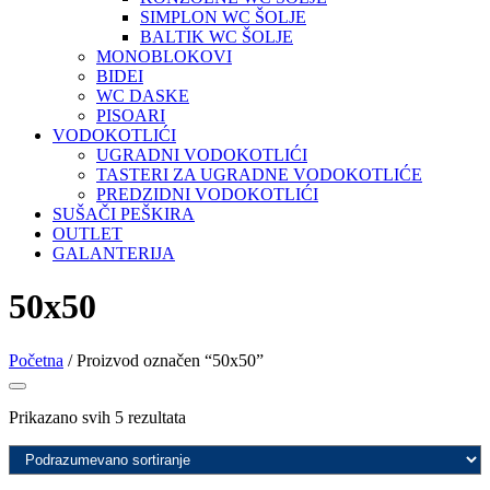
SIMPLON WC ŠOLJE
BALTIK WC ŠOLJE
MONOBLOKOVI
BIDEI
WC DASKE
PISOARI
VODOKOTLIĆI
UGRADNI VODOKOTLIĆI
TASTERI ZA UGRADNE VODOKOTLIĆE
PREDZIDNI VODOKOTLIĆI
SUŠAČI PEŠKIRA
OUTLET
GALANTERIJA
50x50
Početna
/ Proizvod označen “50x50”
Prikazano svih 5 rezultata