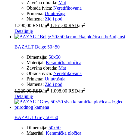
Završna obrada:
Mat
Obrada ivica:
Neretifikovana
Primena:
Unutrašnja
Namena:
Zid i pod
2
2
1.290,00
RSD
/m
1.161,00
RSD
/m
Detaljnije
BAZALT Beige 50×50
Dimenzija:
50x50
Materijal:
Keramička pločica
Završna obrada:
Mat
Obrada ivica:
Neretifikovana
Primena:
Unutrašnja
Namena:
Zid i pod
2
2
1.220,00
RSD
/m
1.098,00
RSD
/m
Detaljnije
BAZALT Grey 50×50
Dimenzija:
50x50
Materijal:
Keramička pločica