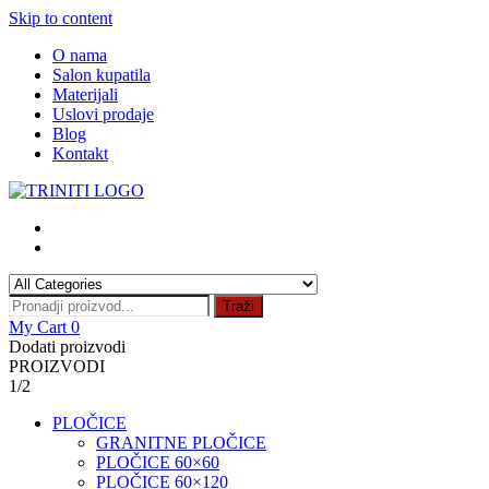
Skip to content
O nama
Salon kupatila
Materijali
Uslovi prodaje
Blog
Kontakt
Traži
My Cart
0
Dodati proizvodi
PROIZVODI
1/2
PLOČICE
GRANITNE PLOČICE
PLOČICE 60×60
PLOČICE 60×120