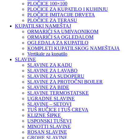
PLOČICE 100×100
PLOČICE ZA KUPATILO I KUHINJU
PLOČICE IMITACIJE DRVETA
PLOČICE ZA TERASU
KUPATILSKI NAMEŠTAJ
ORMARIĆI SA UMIVAONIKOM
ORMARIĆI SA OGLEDALOM
OGLEDALA ZA KUPATILO
KOMPLETI KUPATILSKOG NAMEŠTAJA
Vertikale za kupatilo
SLAVINE
SLAVINE ZA KADU
SLAVINE ZA LAVABO
SLAVINE ZA SUDOPERU
SLAVINE ZA PROTOČNI BOJLER
SLAVINE ZA BIDE
SLAVINE TERMOSTATSKE
UGRADNE SLAVINE
SLAVINE – SETOVI
TUŠ RUČICE I TUŠ CREVA
KLIZNE ŠIPKE
USPONSKI TUŠEVI
MINOTTI SLAVINE
ROSAN SLAVINE
GROHE SLAVINE