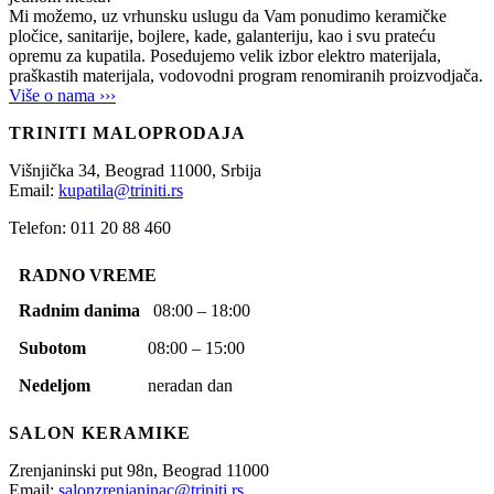
Mi možemo, uz vrhunsku uslugu da Vam ponudimo keramičke
pločice, sanitarije, bojlere, kade, galanteriju, kao i svu prateću
opremu za kupatila. Posedujemo velik izbor elektro materijala,
praškastih materijala, vodovodni program renomiranih proizvodjača.
Više o nama ›››
TRINITI MALOPRODAJA
Višnjička 34,
Beograd
11000,
Srbija
Email:
kupatila@triniti.rs
Telefon: 011 20 88 460
RADNO VREME
Radnim danima
08:00 – 18:00
Subotom
08:00 – 15:00
Nedeljom
neradan dan
SALON KERAMIKE
Zrenjaninski put 98n,
Beograd
11000
Email:
salonzrenjaninac@triniti.rs