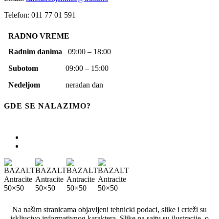
Telefon: 011 77 01 591
RADNO VREME
Radnim danima
09:00 – 18:00
Subotom
09:00 – 15:00
Nedeljom
neradan dan
GDE SE NALAZIMO?
Na našim stranicama objavljeni tehnicki podaci, slike i crteži su
iskljucivo informativnog karaktera. Slike na sajtu su ilustracije, o