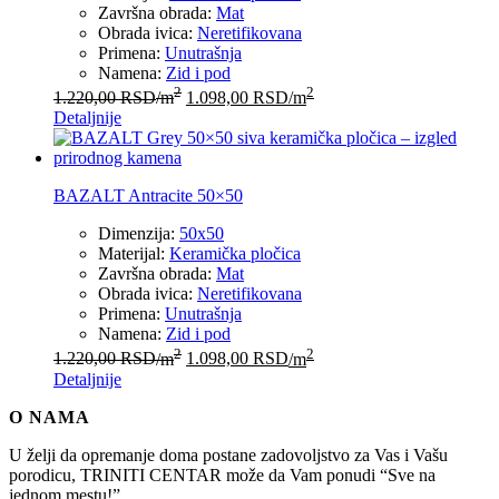
Završna obrada:
Mat
Obrada ivica:
Neretifikovana
Primena:
Unutrašnja
Namena:
Zid i pod
2
2
1.220,00
RSD
/m
1.098,00
RSD
/m
Detaljnije
BAZALT Antracite 50×50
Dimenzija:
50x50
Materijal:
Keramička pločica
Završna obrada:
Mat
Obrada ivica:
Neretifikovana
Primena:
Unutrašnja
Namena:
Zid i pod
2
2
1.220,00
RSD
/m
1.098,00
RSD
/m
Detaljnije
O NAMA
U želji da opremanje doma postane zadovoljstvo za Vas i Vašu
porodicu, TRINITI CENTAR može da Vam ponudi “Sve na
jednom mestu!”