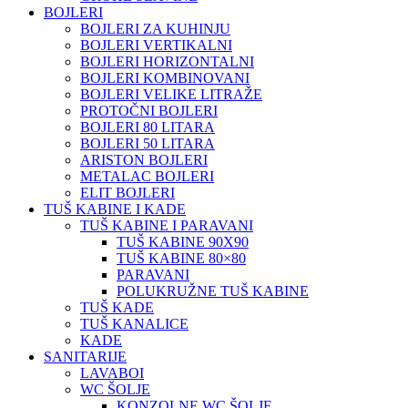
BOJLERI
BOJLERI ZA KUHINJU
BOJLERI VERTIKALNI
BOJLERI HORIZONTALNI
BOJLERI KOMBINOVANI
BOJLERI VELIKE LITRAŽE
PROTOČNI BOJLERI
BOJLERI 80 LITARA
BOJLERI 50 LITARA
ARISTON BOJLERI
METALAC BOJLERI
ELIT BOJLERI
TUŠ KABINE I KADE
TUŠ KABINE I PARAVANI
TUŠ KABINE 90X90
TUŠ KABINE 80×80
PARAVANI
POLUKRUŽNE TUŠ KABINE
TUŠ KADE
TUŠ KANALICE
KADE
SANITARIJE
LAVABOI
WC ŠOLJE
KONZOLNE WC ŠOLJE