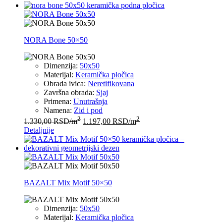
NORA Bone 50×50
Dimenzija:
50x50
Materijal:
Keramička pločica
Obrada ivica:
Neretifikovana
Završna obrada:
Sjaj
Primena:
Unutrašnja
Namena:
Zid i pod
2
2
1.330,00
RSD
/m
1.197,00
RSD
/m
Detaljnije
BAZALT Mix Motif 50×50
Dimenzija:
50x50
Materijal:
Keramička pločica