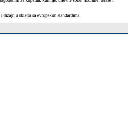
ilagođenim za kupatila, kuhinje, dnevne sobe, hodnike, terase i
t i dizajn u skladu sa evropskim standardima.