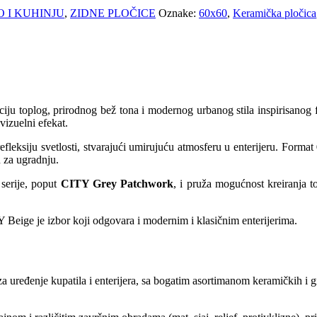
O I KUHINJU
,
ZIDNE PLOČICE
Oznake:
60x60
,
Keramička pločica
iju toplog, prirodnog bež tona i modernog urbanog stila inspirisanog
 vizuelni efekat.
efleksiju svetlosti, stvarajući umirujuću atmosferu u enterijeru. Format
 za ugradnju.
serije, poput
CITY Grey Patchwork
, i pruža mogućnost kreiranja t
TY Beige je izbor koji odgovara i modernim i klasičnim enterijerima.
za uređenje kupatila i enterijera, sa bogatim asortimanom keramičkih i 