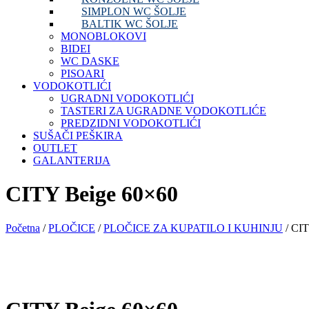
SIMPLON WC ŠOLJE
BALTIK WC ŠOLJE
MONOBLOKOVI
BIDEI
WC DASKE
PISOARI
VODOKOTLIĆI
UGRADNI VODOKOTLIĆI
TASTERI ZA UGRADNE VODOKOTLIĆE
PREDZIDNI VODOKOTLIĆI
SUŠAČI PEŠKIRA
OUTLET
GALANTERIJA
CITY Beige 60×60
Početna
/
PLOČICE
/
PLOČICE ZA KUPATILO I KUHINJU
/ CIT