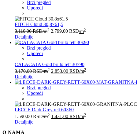
Brzi pregled
Uporedi
FITCH Cloud 30,8×61,5
2
2
3.110,00
RSD
/m
2.799,00
RSD
/m
Detaljnije
Brzi pregled
Uporedi
CALACATA Gold brillo rett 30×90
2
2
3.170,00
RSD
/m
2.853,00
RSD
/m
Detaljnije
Brzi pregled
Uporedi
LECCE Dark Grey rett 60×60
2
2
1.590,00
RSD
/m
1.431,00
RSD
/m
Detaljnije
O NAMA