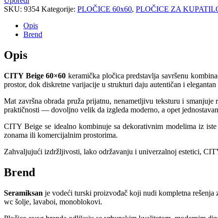
Uporedi
SKU:
9354
Kategorije:
PLOČICE 60x60
,
PLOČICE ZA KUPATIL
Opis
Brend
Opis
CITY Beige 60×60
keramička pločica predstavlja savršenu kombinac
prostor, dok diskretne varijacije u strukturi daju autentičan i elegantan
Mat završna obrada pruža prijatnu, nenametljivu teksturu i smanjuje r
praktičnosti — dovoljno velik da izgleda moderno, a opet jednostavan
CITY Beige se idealno kombinuje sa dekorativnim modelima iz iste 
zonama ili komercijalnim prostorima.
Zahvaljujući izdržljivosti, lako održavanju i univerzalnoj estetici, CI
Brend
Seramiksan
je vodeći turski proizvođač koji nudi kompletna rešenja 
wc šolje, lavaboi, monoblokovi.