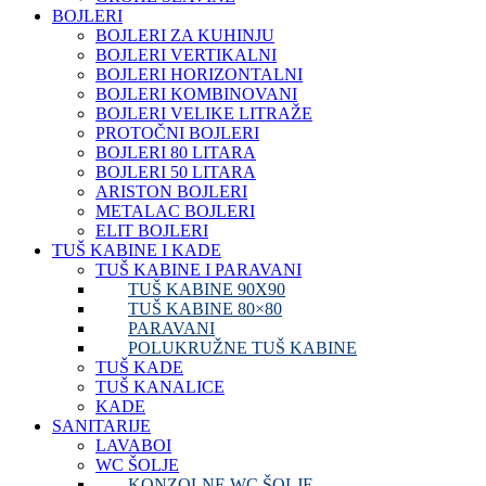
BOJLERI
BOJLERI ZA KUHINJU
BOJLERI VERTIKALNI
BOJLERI HORIZONTALNI
BOJLERI KOMBINOVANI
BOJLERI VELIKE LITRAŽE
PROTOČNI BOJLERI
BOJLERI 80 LITARA
BOJLERI 50 LITARA
ARISTON BOJLERI
METALAC BOJLERI
ELIT BOJLERI
TUŠ KABINE I KADE
TUŠ KABINE I PARAVANI
TUŠ KABINE 90X90
TUŠ KABINE 80×80
PARAVANI
POLUKRUŽNE TUŠ KABINE
TUŠ KADE
TUŠ KANALICE
KADE
SANITARIJE
LAVABOI
WC ŠOLJE
KONZOLNE WC ŠOLJE