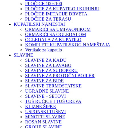
PLOČICE 100×100
PLOČICE ZA KUPATILO I KUHINJU
PLOČICE IMITACIJE DRVETA
PLOČICE ZA TERASU
KUPATILSKI NAMEŠTAJ
ORMARIĆI SA UMIVAONIKOM
ORMARIĆI SA OGLEDALOM
OGLEDALA ZA KUPATILO
KOMPLETI KUPATILSKOG NAMEŠTAJA
Vertikale za kupatilo
SLAVINE
SLAVINE ZA KADU
SLAVINE ZA LAVABO
SLAVINE ZA SUDOPERU
SLAVINE ZA PROTOČNI BOJLER
SLAVINE ZA BIDE
SLAVINE TERMOSTATSKE
UGRADNE SLAVINE
SLAVINE – SETOVI
TUŠ RUČICE I TUŠ CREVA
KLIZNE ŠIPKE
USPONSKI TUŠEVI
MINOTTI SLAVINE
ROSAN SLAVINE
GROHE SLAVINE