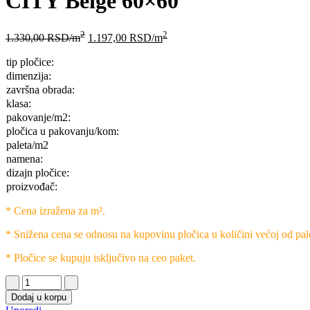
CITY Beige 60×60
2
2
1.330,00
RSD
/m
1.197,00
RSD
/m
tip pločice:
dimenzija:
završna obrada:
klasa:
pakovanje/m2:
pločica u pakovanju/kom:
paleta/m2
namena:
dizajn pločice:
proizvođač:
* Cena izražena za m².
* Snižena cena se odnosu na kupovinu pločica u količini većoj od pal
* Pločice se kupuju isključivo na ceo paket.
Dodaj u korpu