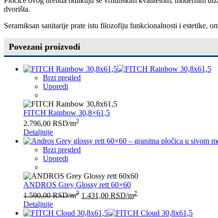
Pločice ovog brenda odlikuju se vrhunskim kvalitetom, modernim dizajn
dvorišta.
Seramiksan sanitarije prate istu filozofiju funkcionalnosti i estetike
Povezani proizvodi
Brzi pregled
Uporedi
FITCH Rainbow 30,8×61,5
2
2.796,00
RSD
/m
Detaljnije
Brzi pregled
Uporedi
ANDROS Grey Glossy rett 60×60
2
2
1.590,00
RSD
/m
1.431,00
RSD
/m
Detaljnije