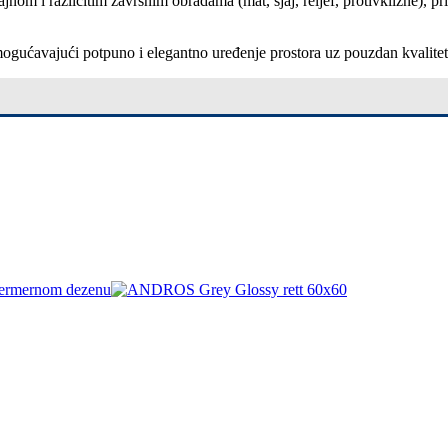
om i različitim završnim obradama (mat, sjaj, reljef, protivklizne), pr
, omogućavajući potpuno i elegantno uređenje prostora uz pouzdan kvalite