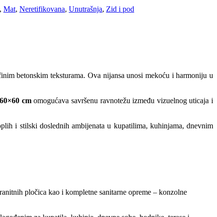
,
Mat
,
Neretifikovana
,
Unutrašnja
,
Zid i pod
 finim betonskim teksturama. Ova nijansa unosi mekoću i harmoniju u
60×60 cm
omogućava savršenu ravnotežu između vizuelnog uticaja i
oplih i stilski doslednih ambijenata u kupatilima, kuhinjama, dnevnim
granitnih pločica kao i kompletne sanitarne opreme – konzolne