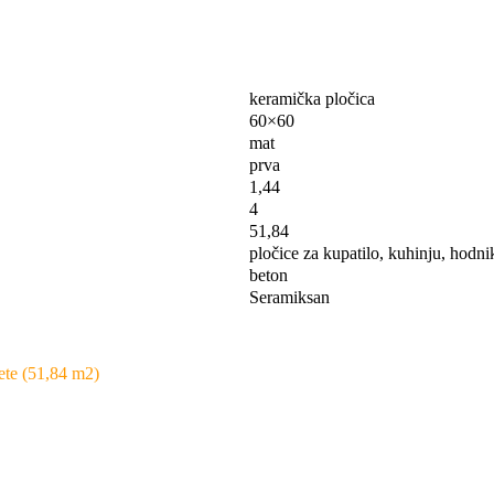
keramička pločica
60×60
mat
prva
1,44
4
51,84
pločice za kupatilo, kuhinju, hodn
beton
Seramiksan
ete (51,84 m2)