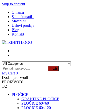
Skip to content
O nama
Salon kupatila
Materijali
Uslovi prodaje
Blog
Kontakt
Traži
My Cart
0
Dodati proizvodi
PROIZVODI
1/2
PLOČICE
GRANITNE PLOČICE
PLOČICE 60×60
PLOČICE 60×120