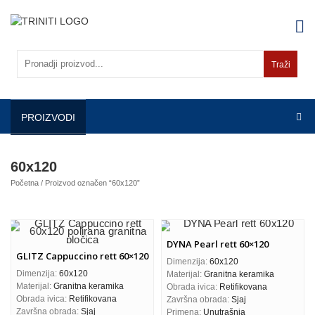
Skip
to
content
Traži
PROIZVODI
60x120
Početna
/ Proizvod označen “60x120”
DYNA Pearl rett 60×120
GLITZ Cappuccino rett 60×120
Dimenzija:
60x120
Dimenzija:
60x120
Materijal:
Granitna keramika
Materijal:
Granitna keramika
Obrada ivica:
Retifikovana
Obrada ivica:
Retifikovana
Završna obrada:
Sjaj
Završna obrada:
Sjaj
Primena:
Unutrašnja