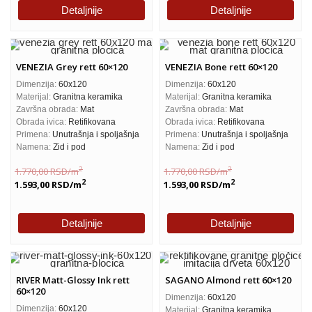
Detaljnije
Detaljnije
VENEZIA Grey rett 60×120
VENEZIA Bone rett 60×120
Dimenzija:
60x120
Dimenzija:
60x120
Materijal:
Granitna keramika
Materijal:
Granitna keramika
Završna obrada:
Mat
Završna obrada:
Mat
Obrada ivica:
Retifikovana
Obrada ivica:
Retifikovana
Primena:
Unutrašnja i spoljašnja
Primena:
Unutrašnja i spoljašnja
Namena:
Zid i pod
Namena:
Zid i pod
2
2
1.770,00
RSD
/m
1.770,00
RSD
/m
2
2
1.593,00
RSD
/m
1.593,00
RSD
/m
Detaljnije
Detaljnije
RIVER Matt-Glossy Ink rett
SAGANO Almond rett 60×120
60×120
Dimenzija:
60x120
Dimenzija:
60x120
Materijal:
Granitna keramika