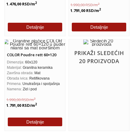
2
1.476,00
RSD
/m
2
1.990,00
RSD
/m
2
1.791,00
RSD
/m
Detaljnije
Detaljnije
PRIKAŽI SLEDEĆIH
COLOR Poudre rett 60×120
20 PROIZVODA
Dimenzija:
60x120
Materijal:
Granitna keramika
Završna obrada:
Mat
Obrada ivica:
Retifikovana
Primena:
Unutrašnja i spoljašnja
Namena:
Zid i pod
2
1.990,00
RSD
/m
2
1.791,00
RSD
/m
Detaljnije