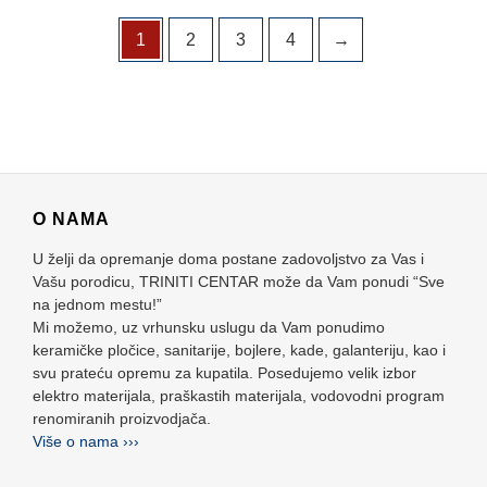
1
2
3
4
→
O NAMA
U želji da opremanje doma postane zadovoljstvo za Vas i
Vašu porodicu, TRINITI CENTAR može da Vam ponudi “Sve
na jednom mestu!”
Mi možemo, uz vrhunsku uslugu da Vam ponudimo
keramičke pločice, sanitarije, bojlere, kade, galanteriju, kao i
svu prateću opremu za kupatila. Posedujemo velik izbor
elektro materijala, praškastih materijala, vodovodni program
renomiranih proizvodjača.
Više o nama ›››