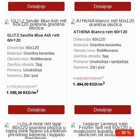
Detaljnije
Detaljnije
ATHENA Bianco rett 60×120
GLITZ Seville Blue Ash rett
60×120
Dimenzija:
60x120
Materijal:
Granitna keramika
Dimenzija:
60x120
Obrada ivica:
Retifikovana
Materijal:
Granitna keramika
Završna obrada:
Sjaj
Obrada ivica:
Retifikovana
Primena:
Unutrašnja i spoljašnja
Završna obrada:
Sjaj
Namena:
Zid i pod
Primena:
Unutrašnja
Namena:
Zid i pod
2
1.660,00
RSD
/m
2
1.494,00
RSD
/m
2
1.770,00
RSD
/m
2
1.593,00
RSD
/m
Detaljnije
Detaljnije
- 30 %