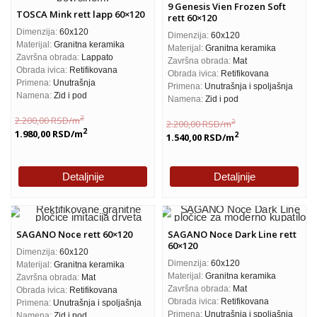
9 Genesis Vien Frozen Soft
TOSCA Mink rett lapp 60×120
rett 60×120
Dimenzija:
60x120
Dimenzija:
60x120
Materijal:
Granitna keramika
Materijal:
Granitna keramika
Završna obrada:
Lappato
Završna obrada:
Mat
Obrada ivica:
Retifikovana
Obrada ivica:
Retifikovana
Primena:
Unutrašnja
Primena:
Unutrašnja i spoljašnja
Namena:
Zid i pod
Namena:
Zid i pod
2
2.200,00
RSD
/m
2
2.200,00
RSD
/m
2
1.980,00
RSD
/m
2
1.540,00
RSD
/m
Detaljnije
Detaljnije
SAGANO Noce rett 60×120
SAGANO Noce Dark Line rett
60×120
Dimenzija:
60x120
Dimenzija:
60x120
Materijal:
Granitna keramika
Materijal:
Granitna keramika
Završna obrada:
Mat
Završna obrada:
Mat
Obrada ivica:
Retifikovana
Obrada ivica:
Retifikovana
Primena:
Unutrašnja i spoljašnja
Primena:
Unutrašnja i spoljašnja
Namena:
Zid i pod