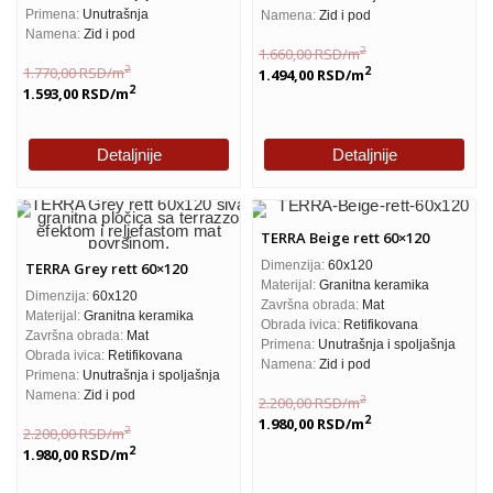
Primena:
Unutrašnja
Namena:
Zid i pod
Namena:
Zid i pod
2
1.660,00
RSD
/m
2
1.770,00
RSD
/m
2
1.494,00
RSD
/m
2
1.593,00
RSD
/m
Detaljnije
Detaljnije
TERRA Beige rett 60×120
Dimenzija:
60x120
TERRA Grey rett 60×120
Materijal:
Granitna keramika
Dimenzija:
60x120
Završna obrada:
Mat
Materijal:
Granitna keramika
Obrada ivica:
Retifikovana
Završna obrada:
Mat
Primena:
Unutrašnja i spoljašnja
Obrada ivica:
Retifikovana
Namena:
Zid i pod
Primena:
Unutrašnja i spoljašnja
Namena:
Zid i pod
2
2.200,00
RSD
/m
2
1.980,00
RSD
/m
2
2.200,00
RSD
/m
2
1.980,00
RSD
/m