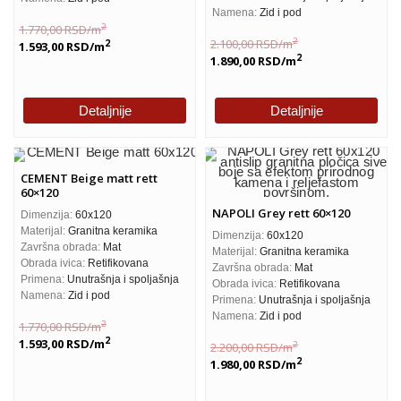
Namena:
Zid i pod
2
1.770,00
RSD
/m
2
2.100,00
RSD
/m
2
1.593,00
RSD
/m
2
1.890,00
RSD
/m
Detaljnije
Detaljnije
CEMENT Beige matt rett
60×120
NAPOLI Grey rett 60×120
Dimenzija:
60x120
Materijal:
Granitna keramika
Dimenzija:
60x120
Završna obrada:
Mat
Materijal:
Granitna keramika
Obrada ivica:
Retifikovana
Završna obrada:
Mat
Primena:
Unutrašnja i spoljašnja
Obrada ivica:
Retifikovana
Namena:
Zid i pod
Primena:
Unutrašnja i spoljašnja
Namena:
Zid i pod
2
1.770,00
RSD
/m
2
1.593,00
RSD
/m
2
2.200,00
RSD
/m
2
1.980,00
RSD
/m