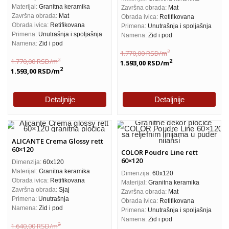
Materijal:
Granitna keramika
Završna obrada:
Mat
Završna obrada:
Mat
Obrada ivica:
Retifikovana
Obrada ivica:
Retifikovana
Primena:
Unutrašnja i spoljašnja
Primena:
Unutrašnja i spoljašnja
Namena:
Zid i pod
Namena:
Zid i pod
2
1.770,00
RSD
/m
2
1.770,00
RSD
/m
2
1.593,00
RSD
/m
2
1.593,00
RSD
/m
Detaljnije
Detaljnije
ALICANTE Crema Glossy rett
60×120
COLOR Poudre Line rett
60×120
Dimenzija:
60x120
Materijal:
Granitna keramika
Dimenzija:
60x120
Obrada ivica:
Retifikovana
Materijal:
Granitna keramika
Završna obrada:
Sjaj
Završna obrada:
Mat
Primena:
Unutrašnja
Obrada ivica:
Retifikovana
Namena:
Zid i pod
Primena:
Unutrašnja i spoljašnja
Namena:
Zid i pod
2
1.640,00
RSD
/m