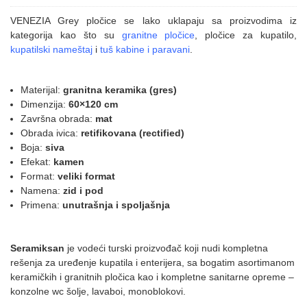
VENEZIA Grey pločice se lako uklapaju sa proizvodima iz
kategorija kao što su
granitne pločice
, pločice za kupatilo,
kupatilski nameštaj
i
tuš kabine i paravani
.
Materijal:
granitna keramika (gres)
Dimenzija:
60×120 cm
Završna obrada:
mat
Obrada ivica:
retifikovana (rectified)
Boja:
siva
Efekat:
kamen
Format:
veliki format
Namena:
zid i pod
Primena:
unutrašnja i spoljašnja
Seramiksan
je vodeći turski proizvođač koji nudi kompletna
rešenja za uređenje kupatila i enterijera, sa bogatim asortimanom
keramičkih i granitnih pločica kao i kompletne sanitarne opreme –
konzolne wc šolje, lavaboi, monoblokovi.