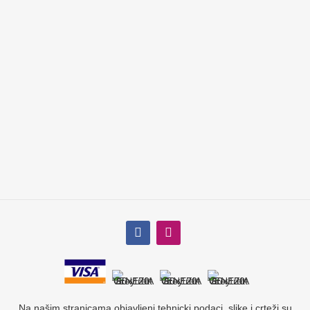
Na našim stranicama objavljeni tehnicki podaci, slike i crteži su