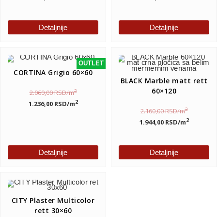
Detaljnije
Detaljnije
OUTLET
CORTINA Grigio 60×60
BLACK Marble matt rett
60×120
2
2.060,00
RSD
/m
2
1.236,00
RSD
/m
2
2.160,00
RSD
/m
2
1.944,00
RSD
/m
Detaljnije
Detaljnije
CITY Plaster Multicolor
rett 30×60