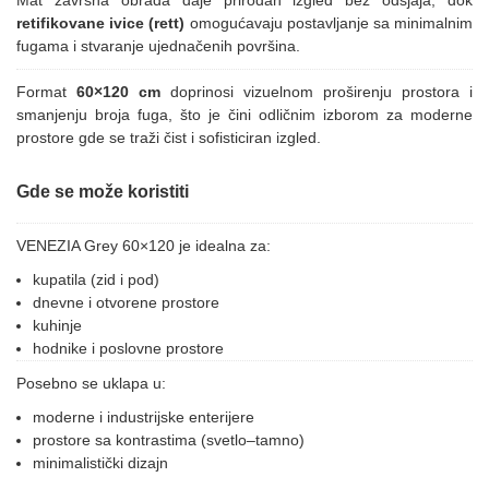
Mat završna obrada daje prirodan izgled bez odsjaja, dok
retifikovane ivice (rett)
omogućavaju postavljanje sa minimalnim
fugama i stvaranje ujednačenih površina.
Format
60×120 cm
doprinosi vizuelnom proširenju prostora i
smanjenju broja fuga, što je čini odličnim izborom za moderne
prostore gde se traži čist i sofisticiran izgled.
Gde se može koristiti
VENEZIA Grey 60×120 je idealna za:
kupatila (zid i pod)
dnevne i otvorene prostore
kuhinje
hodnike i poslovne prostore
Posebno se uklapa u:
moderne i industrijske enterijere
prostore sa kontrastima (svetlo–tamno)
minimalistički dizajn