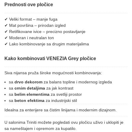
Prednosti ove pločice
✔ Veliki format – manje fuga
✔ Mat površina – prirodan izgled
✔ Retifikovane ivice – precizno postavljanje
✔ Moderan i neutralan ton
✔ Lako kombinovanje sa drugim materijalima
Kako kombinovati VENEZIA Grey pločice
Siva nijansa pruža široke mogućnosti kombinovanja:
sa
drvo dekorom
za balans topline i modernog izgleda
sa
crnim detaljima
za jak kontrast
sa
belim elementima
za svetliji prostor
sa
beton efektima
za industrijski stil
Idealna za enterijere sa čistim linijama i modernim dizajnom.
U salonima Triniti možete pogledati ovu pločicu uživo i uklopiti je
sa nameštajem i opremom za kupatilo.