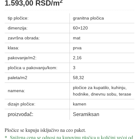
2
1.593,00
RSD
/m
tip pločice:
granitna pločica
dimenzija:
60×120
završna obrada:
mat
klasa:
prva
pakovanje/m2:
2,16
pločica u pakovanju/kom:
3
paleta/m2
58,32
pločice za kupatilo, kuhinju,
namena:
hodnike, dnevnu sobu, terase
dizajn pločice:
kamen
proizvođač:
Seramiksan
Pločice se kupuju isključivo na ceo paket.
*
Snižena cena se odnosi na kupovinu pločica u količini većoj od