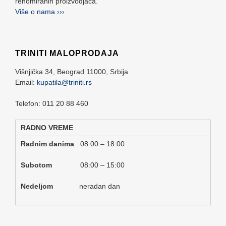
renomiranih proizvodjača.
Više o nama ›››
TRINITI MALOPRODAJA
Višnjička 34,
Beograd
11000,
Srbija
Email:
kupatila@triniti.rs
Telefon: 011 20 88 460
RADNO VREME
Radnim danima
08:00 – 18:00
Subotom
08:00 – 15:00
Nedeljom
neradan dan