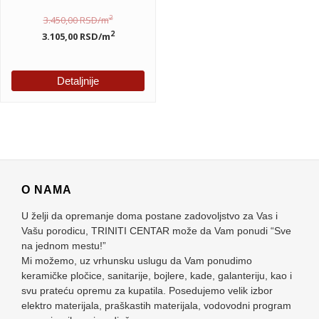
2
3.450,00
RSD
/m
2
3.105,00
RSD
/m
Detaljnije
O NAMA
U želji da opremanje doma postane zadovoljstvo za Vas i
Vašu porodicu, TRINITI CENTAR može da Vam ponudi “Sve
na jednom mestu!”
Mi možemo, uz vrhunsku uslugu da Vam ponudimo
keramičke pločice, sanitarije, bojlere, kade, galanteriju, kao i
svu prateću opremu za kupatila. Posedujemo velik izbor
elektro materijala, praškastih materijala, vodovodni program