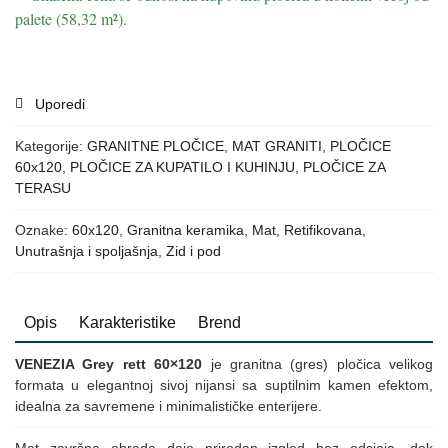
palete (58,32 m²).
Uporedi
Kategorije:
GRANITNE PLOČICE
,
MAT GRANITI
,
PLOČICE
60x120
,
PLOČICE ZA KUPATILO I KUHINJU
,
PLOČICE ZA
TERASU
Oznake:
60x120
,
Granitna keramika
,
Mat
,
Retifikovana
,
Unutrašnja i spoljašnja
,
Zid i pod
Opis
Karakteristike
Brend
VENEZIA Grey rett 60×120
je granitna (gres) pločica velikog
formata u elegantnoj sivoj nijansi sa suptilnim kamen efektom,
idealna za savremene i minimalističke enterijere.