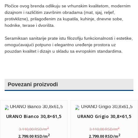
Pločice ovog brenda odlikuju se vrhunskim kvalitetom, modernim
dizajnom i različitim završnim obradama (mat, sjaj, reljef,
protivklizne), prilagođenim za kupatila, kuhinje, dnevne sobe,
hodnike, terase i dvorišta.
Seramiksan sanitarije prate istu filozofiju funkcionalnosti i estetike,
omogućavajući potpuno i elegantno uređenje prostora uz
pouzdan kvalitet i dizajn u skladu sa evropskim standardima.
Povezani proizvodi
URANO Bianco 30,8×61,5
URANO Grigio 30,8×61,5
2
2
3.110,00
RSD
/m
3.110,00
RSD
/m
2
2
2.799,00
RSD
/m
2.799,00
RSD
/m