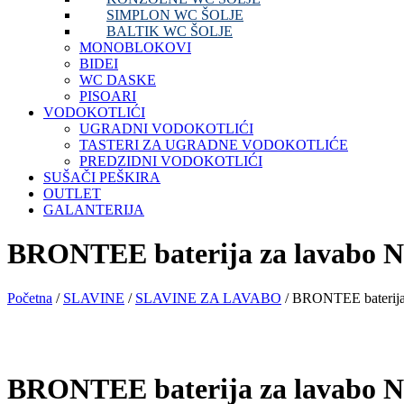
SIMPLON WC ŠOLJE
BALTIK WC ŠOLJE
MONOBLOKOVI
BIDEI
WC DASKE
PISOARI
VODOKOTLIĆI
UGRADNI VODOKOTLIĆI
TASTERI ZA UGRADNE VODOKOTLIĆE
PREDZIDNI VODOKOTLIĆI
SUŠAČI PEŠKIRA
OUTLET
GALANTERIJA
BRONTEE baterija za lavabo 
Početna
/
SLAVINE
/
SLAVINE ZA LAVABO
/ BRONTEE baterija
BRONTEE baterija za lavabo 