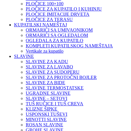
PLOČICE 100×100
PLOČICE ZA KUPATILO I KUHINJU
PLOČICE IMITACIJE DRVETA
PLOČICE ZA TERASU
KUPATILSKI NAMEŠTAJ
ORMARIĆI SA UMIVAONIKOM
ORMARIĆI SA OGLEDALOM
OGLEDALA ZA KUPATILO
KOMPLETI KUPATILSKOG NAMEŠTAJA
Vertikale za kupatilo
SLAVINE
SLAVINE ZA KADU
SLAVINE ZA LAVABO
SLAVINE ZA SUDOPERU
SLAVINE ZA PROTOČNI BOJLER
SLAVINE ZA BIDE
SLAVINE TERMOSTATSKE
UGRADNE SLAVINE
SLAVINE – SETOVI
TUŠ RUČICE I TUŠ CREVA
KLIZNE ŠIPKE
USPONSKI TUŠEVI
MINOTTI SLAVINE
ROSAN SLAVINE
GROHE SLAVINE