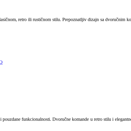
čnom, retro ili rustičnom stilu. Prepoznatljiv dizajn sa dvoručnim ko
O
 pouzdane funkcionalnosti. Dvoručne komande u retro stilu i elegantno 