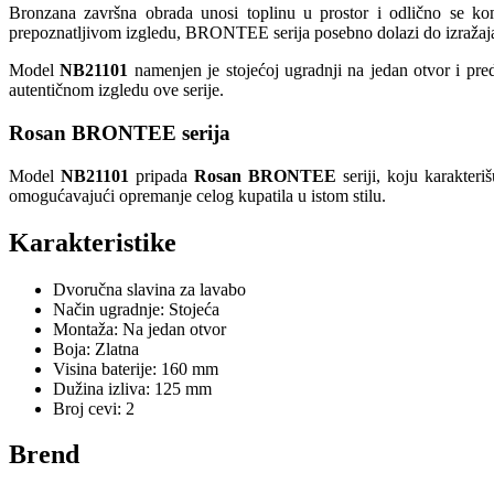
Bronzana završna obrada unosi toplinu u prostor i odlično se ko
prepoznatljivom izgledu, BRONTEE serija posebno dolazi do izražaja u
Model
NB21101
namenjen je stojećoj ugradnji na jedan otvor i pred
autentičnom izgledu ove serije.
Rosan BRONTEE serija
Model
NB21101
pripada
Rosan BRONTEE
seriji, koju karakteri
omogućavajući opremanje celog kupatila u istom stilu.
Karakteristike
Dvoručna slavina za lavabo
Način ugradnje: Stojeća
Montaža: Na jedan otvor
Boja: Zlatna
Visina baterije: 160 mm
Dužina izliva: 125 mm
Broj cevi: 2
Brend