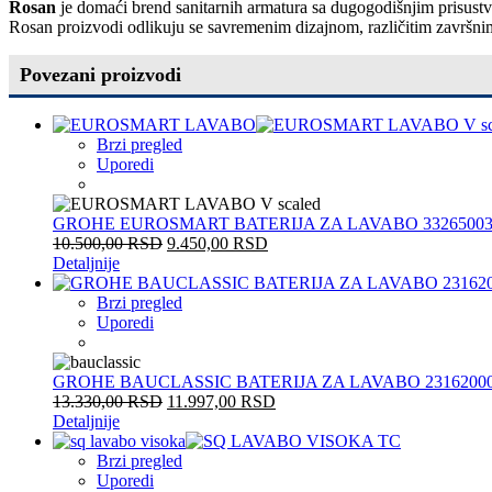
Rosan
je domaći brend sanitarnih armatura sa dugogodišnjim prisustvom
Rosan proizvodi odlikuju se savremenim dizajnom, različitim završn
Povezani proizvodi
Brzi pregled
Uporedi
GROHE EUROSMART BATERIJA ZA LAVABO 3326500
10.500,00
RSD
9.450,00
RSD
Detaljnije
Brzi pregled
Uporedi
GROHE BAUCLASSIC BATERIJA ZA LAVABO 2316200
13.330,00
RSD
11.997,00
RSD
Detaljnije
Brzi pregled
Uporedi