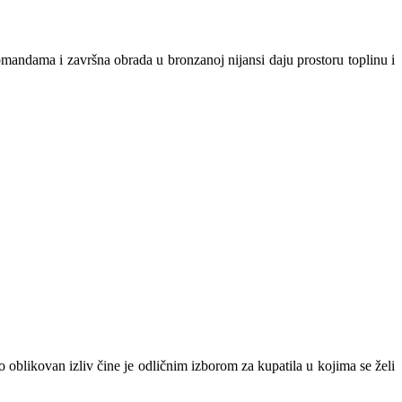
mandama i završna obrada u bronzanoj nijansi daju prostoru toplinu i
oblikovan izliv čine je odličnim izborom za kupatila u kojima se želi