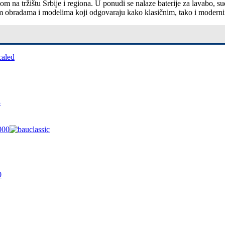
 na tržištu Srbije i regiona. U ponudi se nalaze baterije za lavabo, su
im obradama i modelima koji odgovaraju kako klasičnim, tako i moderni
3
0