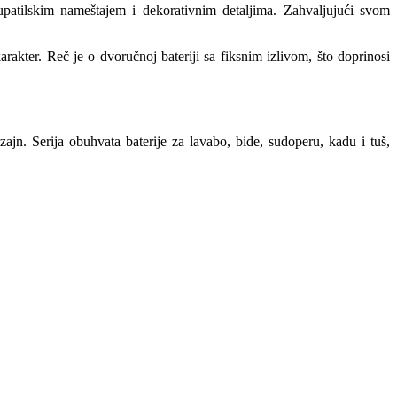
patilskim nameštajem i dekorativnim detaljima. Zahvaljujući svom
rakter. Reč je o dvoručnoj bateriji sa fiksnim izlivom, što doprinosi
izajn. Serija obuhvata baterije za lavabo, bide, sudoperu, kadu i tuš,