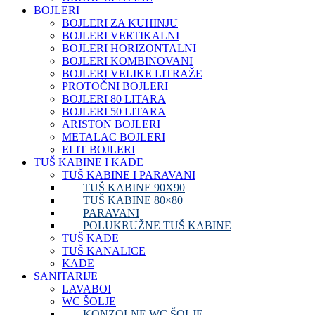
BOJLERI
BOJLERI ZA KUHINJU
BOJLERI VERTIKALNI
BOJLERI HORIZONTALNI
BOJLERI KOMBINOVANI
BOJLERI VELIKE LITRAŽE
PROTOČNI BOJLERI
BOJLERI 80 LITARA
BOJLERI 50 LITARA
ARISTON BOJLERI
METALAC BOJLERI
ELIT BOJLERI
TUŠ KABINE I KADE
TUŠ KABINE I PARAVANI
TUŠ KABINE 90X90
TUŠ KABINE 80×80
PARAVANI
POLUKRUŽNE TUŠ KABINE
TUŠ KADE
TUŠ KANALICE
KADE
SANITARIJE
LAVABOI
WC ŠOLJE
KONZOLNE WC ŠOLJE