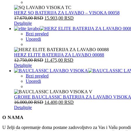
HERZ SQ BATERIJA ZA LAVABO – VISOKA 00058
17.670,00
RSD
15.903,00
RSD
Detaljnije
Brzi pregled
Uporedi
HERZ ELITE BATERIJA ZA LAVABO 00088
12.750,00
RSD
11.475,00
RSD
Detaljnije
Brzi pregled
Uporedi
GROHE BAUCLASSIC BATERIJA ZA LAVABO VISOKA 
16.000,00
RSD
14.400,00
RSD
Detaljnije
O NAMA
U želji da opremanje doma postane zadovoljstvo za Vas i Vašu po