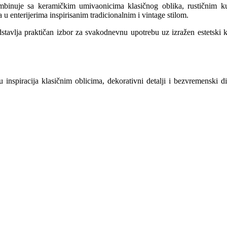
mbinuje sa keramičkim umivaonicima klasičnog oblika, rustičnim ku
 enterijerima inspirisanim tradicionalnim i vintage stilom.
stavlja praktičan izbor za svakodnevnu upotrebu uz izražen estetski ka
šu inspiracija klasičnim oblicima, dekorativni detalji i bezvremenski d