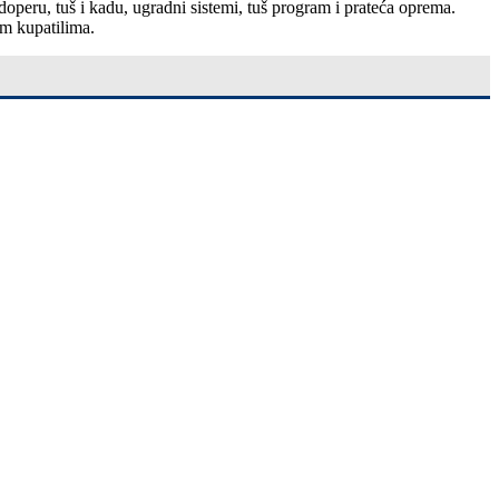
doperu, tuš i kadu, ugradni sistemi, tuš program i prateća oprema.
m kupatilima.