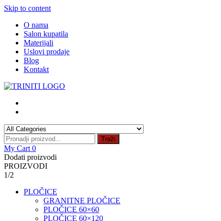
Skip to content
O nama
Salon kupatila
Materijali
Uslovi prodaje
Blog
Kontakt
Traži
My Cart
0
Dodati proizvodi
PROIZVODI
1/2
PLOČICE
GRANITNE PLOČICE
PLOČICE 60×60
PLOČICE 60×120