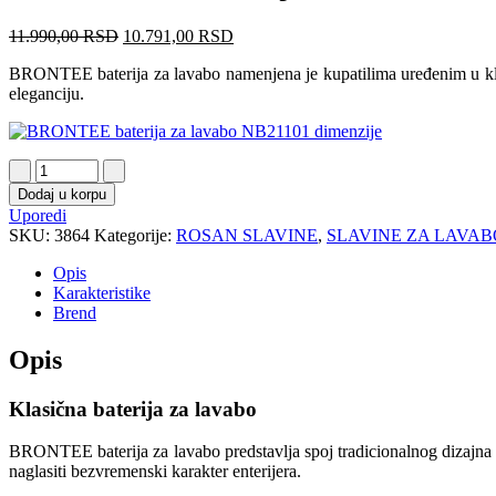
11.990,00
RSD
10.791,00
RSD
BRONTEE baterija za lavabo namenjena je kupatilima uređenim u klasi
eleganciju.
Dodaj u korpu
Uporedi
SKU:
3864
Kategorije:
ROSAN SLAVINE
,
SLAVINE ZA LAVAB
Opis
Karakteristike
Brend
Opis
Klasična baterija za lavabo
BRONTEE baterija za lavabo predstavlja spoj tradicionalnog dizajna i
naglasiti bezvremenski karakter enterijera.