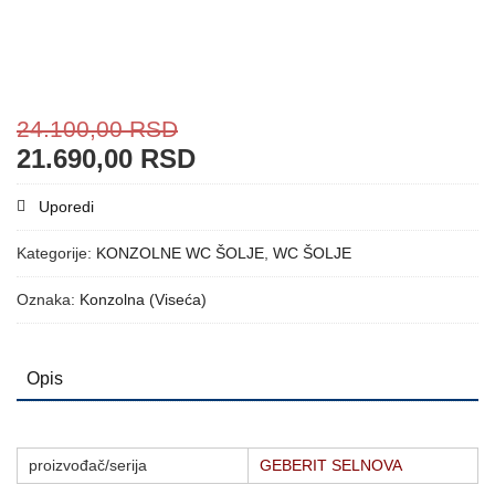
24.100,00
RSD
21.690,00
RSD
Uporedi
Kategorije:
KONZOLNE WC ŠOLJE
,
WC ŠOLJE
Oznaka:
Konzolna (Viseća)
Opis
proizvođač/serija
GEBERIT SELNOVA