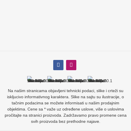
Na našim stranicama objavljeni tehnicki podaci, slike i crteži su
iskljucivo informativnog karaktera. Slike na sajtu su ilustracije, o
tačnim podacima se možete informisati u našim prodajnim
objektima. Cene sa * važe uz određene uslove, više o uslovima
pročitajte na stranici proizvoda. Zadržavamo pravo promene cena
svih proizvoda bez prethodne najave.