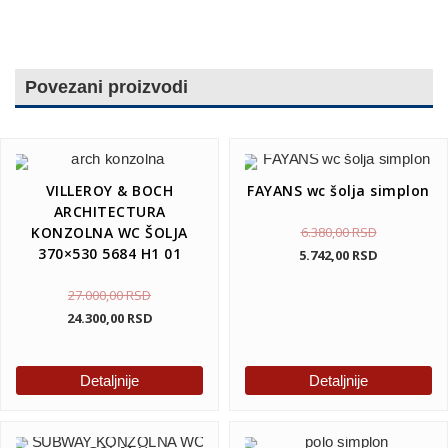
Povezani proizvodi
VILLEROY & BOCH
FAYANS wc šolja simplon
ARCHITECTURA
KONZOLNA WC ŠOLJA
6.380,00
RSD
370×530 5684 H1 01
5.742,00
RSD
27.000,00
RSD
24.300,00
RSD
Detaljnije
Detaljnije