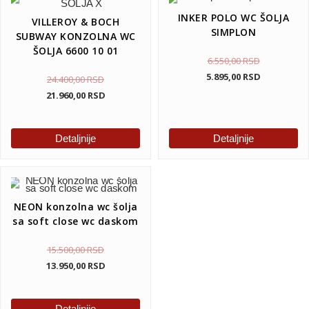
INKER POLO WC ŠOLJA
VILLEROY & BOCH
SIMPLON
SUBWAY KONZOLNA WC
ŠOLJA 6600 10 01
6.550,00
RSD
5.895,00
RSD
24.400,00
RSD
21.960,00
RSD
Detaljnije
Detaljnije
NEON konzolna wc šolja
sa soft close wc daskom
15.500,00
RSD
13.950,00
RSD
Detaljnije