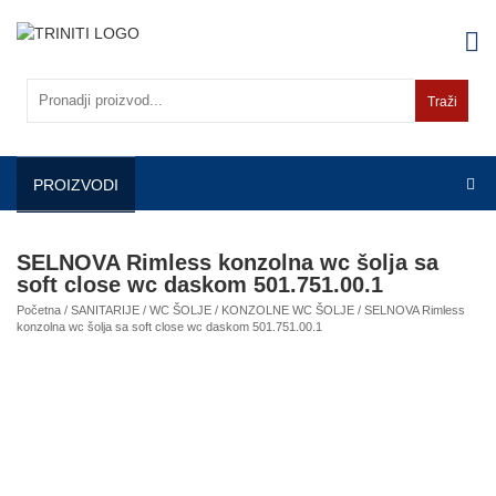
Skip
to
content
Traži
PROIZVODI
SELNOVA Rimless konzolna wc šolja sa
soft close wc daskom 501.751.00.1
Početna
/
SANITARIJE
/
WC ŠOLJE
/
KONZOLNE WC ŠOLJE
/ SELNOVA Rimless
konzolna wc šolja sa soft close wc daskom 501.751.00.1