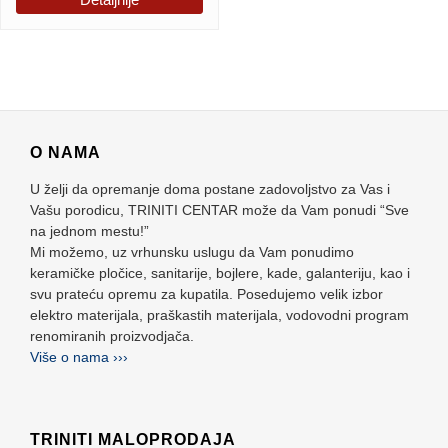
O NAMA
U želji da opremanje doma postane zadovoljstvo za Vas i
Vašu porodicu, TRINITI CENTAR može da Vam ponudi “Sve
na jednom mestu!”
Mi možemo, uz vrhunsku uslugu da Vam ponudimo
keramičke pločice, sanitarije, bojlere, kade, galanteriju, kao i
svu prateću opremu za kupatila. Posedujemo velik izbor
elektro materijala, praškastih materijala, vodovodni program
renomiranih proizvodjača.
Više o nama ›››
TRINITI MALOPRODAJA