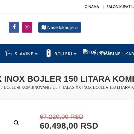
O NAMA
SALON KUPATIL
Naše lokacije ››
SLAVINE
BOJLERI
TUŠ KABINE I KA
X INOX BOJLER 150 LITARA KOM
I
/
BOJLERI KOMBINOVANI
/ ELIT TALAS XX INOX BOJLER 150 LITARA 
67.220,00
RSD
60.498,00
RSD