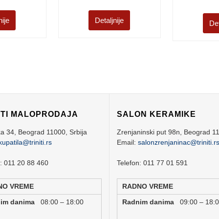
nije
Detaljnije
Det
ITI MALOPRODAJA
SALON KERAMIKE
ka 34,
Beograd
11000,
Srbija
Zrenjaninski put 98n,
Beograd
1
kupatila@triniti.rs
Email:
salonzrenjaninac@triniti.r
n: 011 20 88 460
Telefon: 011 77 01 591
NO VREME
RADNO VREME
nim danima
08:00 – 18:00
Radnim danima
09:00 – 18: