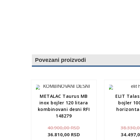
Povezani proizvodi
METALAC Taurus MB
ELIT Talas
inox bojler 120 litara
bojler 10
kombinovani desni RFI
horizonta
148279
40.900,00
RSD
38.330,
36.810,00
RSD
34.497,