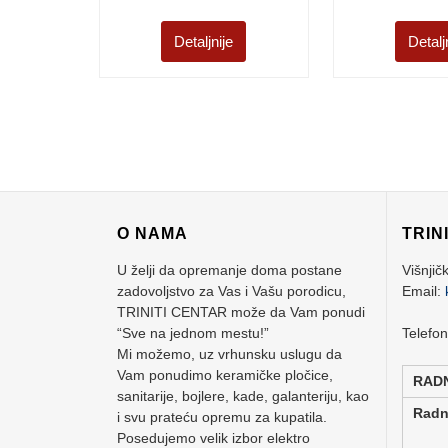
Detaljnije
Detalj
O NAMA
TRIN
U želji da opremanje doma postane
Višnjič
zadovoljstvo za Vas i Vašu porodicu,
Email:
TRINITI CENTAR može da Vam ponudi
“Sve na jednom mestu!”
Telefo
Mi možemo, uz vrhunsku uslugu da
Vam ponudimo keramičke pločice,
RAD
sanitarije, bojlere, kade, galanteriju, kao
Rad
i svu prateću opremu za kupatila.
Posedujemo velik izbor elektro