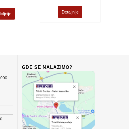
Detaljnije
aljnije
GDE SE NALAZIMO?
1000
s
00