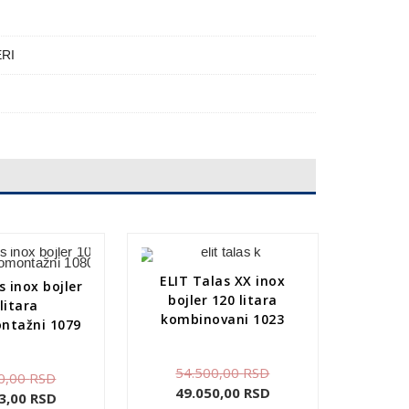
ERI
ELIT Talas XX inox
s inox bojler
bojler 120 litara
litara
kombinovani 1023
ntažni 1079
54.500,00
RSD
0,00
RSD
49.050,00
RSD
3,00
RSD