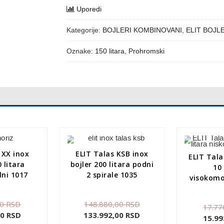
Uporedi
Kategorije:
BOJLERI KOMBINOVANI
,
ELIT BOJL
Oznake:
150 litara
,
Prohromski
 XX inox
ELIT Talas KSB inox
ELIT Tala
0 litara
bojler 200 litara podni
10 
lni 1017
2 spirale 1035
visokomo
00
RSD
148.880,00
RSD
17.77
00
RSD
133.992,00
RSD
15.99