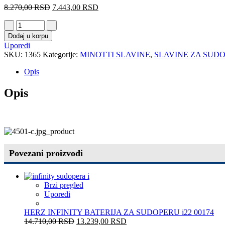
8.270,00
RSD
7.443,00
RSD
Dodaj u korpu
Uporedi
SKU:
1365
Kategorije:
MINOTTI SLAVINE
,
SLAVINE ZA SUD
Opis
Opis
Povezani proizvodi
Brzi pregled
Uporedi
HERZ INFINITY BATERIJA ZA SUDOPERU i22 00174
14.710,00
RSD
13.239,00
RSD