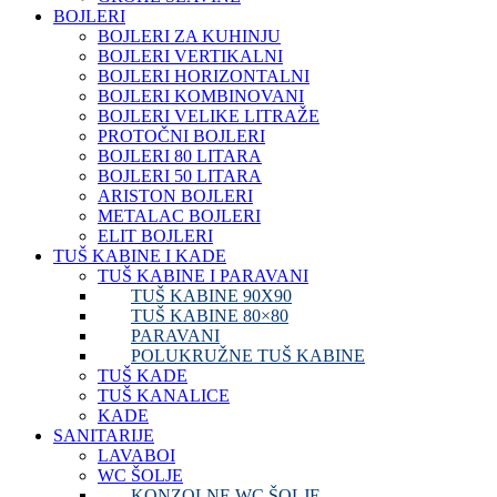
BOJLERI
BOJLERI ZA KUHINJU
BOJLERI VERTIKALNI
BOJLERI HORIZONTALNI
BOJLERI KOMBINOVANI
BOJLERI VELIKE LITRAŽE
PROTOČNI BOJLERI
BOJLERI 80 LITARA
BOJLERI 50 LITARA
ARISTON BOJLERI
METALAC BOJLERI
ELIT BOJLERI
TUŠ KABINE I KADE
TUŠ KABINE I PARAVANI
TUŠ KABINE 90X90
TUŠ KABINE 80×80
PARAVANI
POLUKRUŽNE TUŠ KABINE
TUŠ KADE
TUŠ KANALICE
KADE
SANITARIJE
LAVABOI
WC ŠOLJE
KONZOLNE WC ŠOLJE