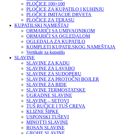
PLOČICE 100×100
PLOČICE ZA KUPATILO I KUHINJU
PLOČICE IMITACIJE DRVETA
PLOČICE ZA TERASU
KUPATILSKI NAMEŠTAJ
ORMARIĆI SA UMIVAONIKOM
ORMARIĆI SA OGLEDALOM
OGLEDALA ZA KUPATILO
KOMPLETI KUPATILSKOG NAMEŠTAJA
Vertikale za kupatilo
SLAVINE
SLAVINE ZA KADU
SLAVINE ZA LAVABO
SLAVINE ZA SUDOPERU
SLAVINE ZA PROTOČNI BOJLER
SLAVINE ZA BIDE
SLAVINE TERMOSTATSKE
UGRADNE SLAVINE
SLAVINE – SETOVI
TUŠ RUČICE I TUŠ CREVA
KLIZNE ŠIPKE
USPONSKI TUŠEVI
MINOTTI SLAVINE
ROSAN SLAVINE
GROHE SLAVINE