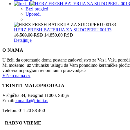
Brzi pregled
Uporedi
HERZ FRESH BATERIJA ZA SUDOPERU 00133
16.500,00
RSD
14.850,00
RSD
Detaljnije
O NAMA
U želji da opremanje doma postane zadovoljstvo za Vas i Vašu po
Mi možemo, uz vrhunsku uslugu da Vam ponudimo keramičke pločice, sani
vodovodni program renomiranih proizvodjača.
Više o nama ›››
TRINITI MALOPRODAJA
Višnjička 34,
Beograd
11000,
Srbija
Email:
kupatila@triniti.rs
Telefon: 011 20 88 460
RADNO VREME