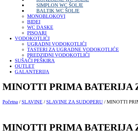
SIMPLON WC ŠOLJE
BALTIK WC ŠOLJE
MONOBLOKOVI
BIDEI
WC DASKE
PISOARI
VODOKOTLIĆI
UGRADNI VODOKOTLIĆI
TASTERI ZA UGRADNE VODOKOTLIĆE
PREDZIDNI VODOKOTLIĆI
SUŠAČI PEŠKIRA
OUTLET
GALANTERIJA
MINOTTI PRIMA BATERIJA 
Početna
/
SLAVINE
/
SLAVINE ZA SUDOPERU
/ MINOTTI PR
MINOTTI PRIMA BATERIJA 