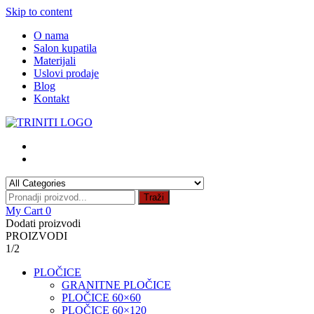
Skip to content
O nama
Salon kupatila
Materijali
Uslovi prodaje
Blog
Kontakt
Traži
My Cart
0
Dodati proizvodi
PROIZVODI
1/2
PLOČICE
GRANITNE PLOČICE
PLOČICE 60×60
PLOČICE 60×120