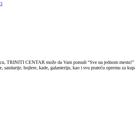
rodicu, TRINITI CENTAR može da Vam ponudi “Sve na jednom mestu!”
tarije, bojlere, kade, galanteriju, kao i svu prateću opremu za kupati