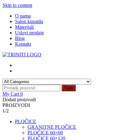
Skip to content
O nama
Salon kupatila
Materijali
Uslovi prodaje
Blog
Kontakt
Traži
My Cart
0
Dodati proizvodi
PROIZVODI
1/2
PLOČICE
GRANITNE PLOČICE
PLOČICE 60×60
PLOČICE 60×120