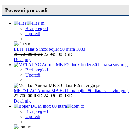
Povezani proizvodi
Brzi pregled
Uporedi
ELIT Talas S inox bojler 50 litara 1083
25.550,00
RSD
22.995,00
RSD
Detaljnije
Brzi pregled
Uporedi
METALAC Aurora MB E2i inox bojler 80 litara sa suvim gre
27.700,00
RSD
24.930,00
RSD
Detaljnije
Brzi pregled
Uporedi