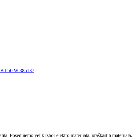
la. Posedujemo velik izbor elektro materijala, praškastih materijala,