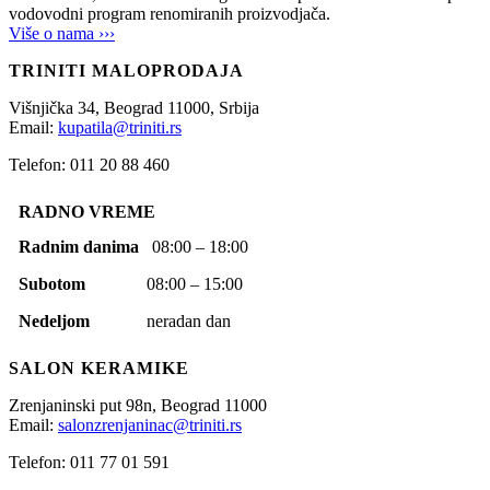
vodovodni program renomiranih proizvodjača.
Više o nama ›››
TRINITI MALOPRODAJA
Višnjička 34,
Beograd
11000,
Srbija
Email:
kupatila@triniti.rs
Telefon: 011 20 88 460
RADNO VREME
Radnim danima
08:00 – 18:00
Subotom
08:00 – 15:00
Nedeljom
neradan dan
SALON KERAMIKE
Zrenjaninski put 98n,
Beograd
11000
Email:
salonzrenjaninac@triniti.rs
Telefon: 011 77 01 591