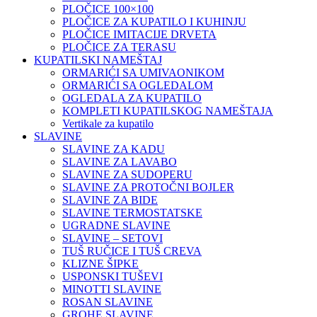
PLOČICE 100×100
PLOČICE ZA KUPATILO I KUHINJU
PLOČICE IMITACIJE DRVETA
PLOČICE ZA TERASU
KUPATILSKI NAMEŠTAJ
ORMARIĆI SA UMIVAONIKOM
ORMARIĆI SA OGLEDALOM
OGLEDALA ZA KUPATILO
KOMPLETI KUPATILSKOG NAMEŠTAJA
Vertikale za kupatilo
SLAVINE
SLAVINE ZA KADU
SLAVINE ZA LAVABO
SLAVINE ZA SUDOPERU
SLAVINE ZA PROTOČNI BOJLER
SLAVINE ZA BIDE
SLAVINE TERMOSTATSKE
UGRADNE SLAVINE
SLAVINE – SETOVI
TUŠ RUČICE I TUŠ CREVA
KLIZNE ŠIPKE
USPONSKI TUŠEVI
MINOTTI SLAVINE
ROSAN SLAVINE
GROHE SLAVINE