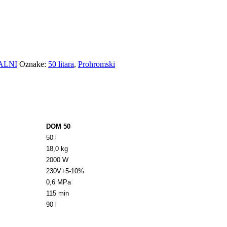
ALNI
Oznake:
50 litara
,
Prohromski
DOM 50
50 l
18,0 kg
2000 W
230V+5-10%
0,6 MPa
115 min
90 l