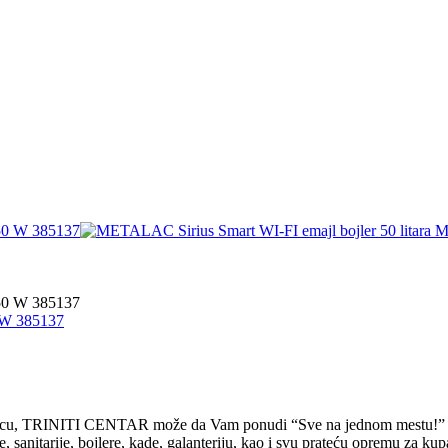
 W 385137
rodicu, TRINITI CENTAR može da Vam ponudi “Sve na jednom mestu!”
tarije, bojlere, kade, galanteriju, kao i svu prateću opremu za kupati