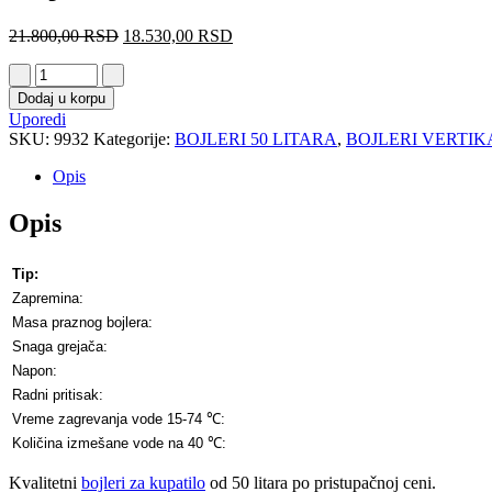
21.800,00
RSD
18.530,00
RSD
Dodaj u korpu
Uporedi
SKU:
9932
Kategorije:
BOJLERI 50 LITARA
,
BOJLERI VERTIK
Opis
Opis
Tip:
Zapremina:
Masa praznog bojlera:
Snaga grejača:
Napon:
Radni pritisak:
Vreme zagrevanja vode 15-74 ℃:
Količina izmešane vode na 40 ℃:
Kvalitetni
bojleri za kupatilo
od 50 litara po pristupačnoj ceni.