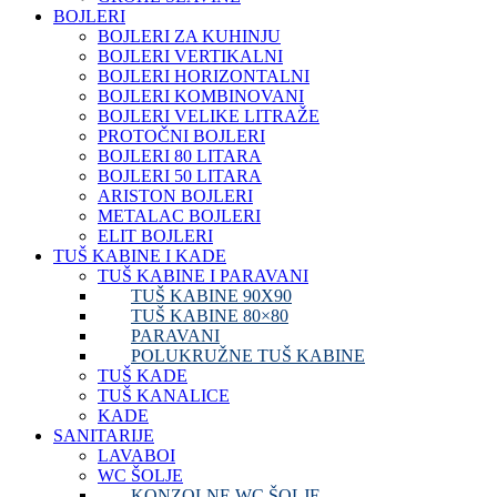
BOJLERI
BOJLERI ZA KUHINJU
BOJLERI VERTIKALNI
BOJLERI HORIZONTALNI
BOJLERI KOMBINOVANI
BOJLERI VELIKE LITRAŽE
PROTOČNI BOJLERI
BOJLERI 80 LITARA
BOJLERI 50 LITARA
ARISTON BOJLERI
METALAC BOJLERI
ELIT BOJLERI
TUŠ KABINE I KADE
TUŠ KABINE I PARAVANI
TUŠ KABINE 90X90
TUŠ KABINE 80×80
PARAVANI
POLUKRUŽNE TUŠ KABINE
TUŠ KADE
TUŠ KANALICE
KADE
SANITARIJE
LAVABOI
WC ŠOLJE
KONZOLNE WC ŠOLJE