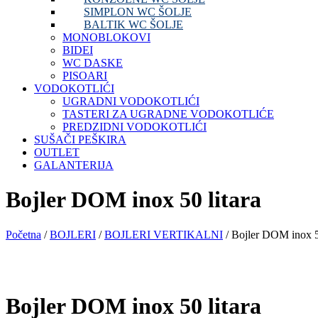
SIMPLON WC ŠOLJE
BALTIK WC ŠOLJE
MONOBLOKOVI
BIDEI
WC DASKE
PISOARI
VODOKOTLIĆI
UGRADNI VODOKOTLIĆI
TASTERI ZA UGRADNE VODOKOTLIĆE
PREDZIDNI VODOKOTLIĆI
SUŠAČI PEŠKIRA
OUTLET
GALANTERIJA
Bojler DOM inox 50 litara
Početna
/
BOJLERI
/
BOJLERI VERTIKALNI
/ Bojler DOM inox 50
Bojler DOM inox 50 litara