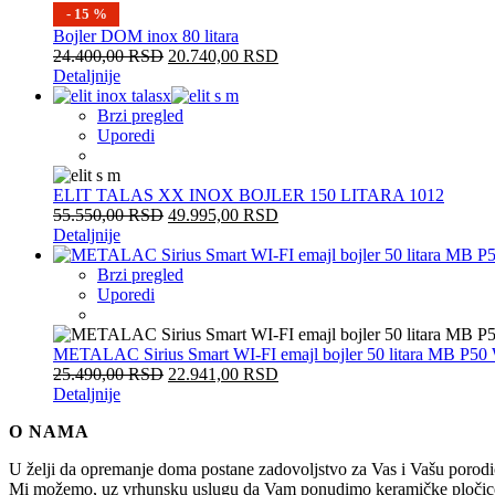
- 15 %
Bojler DOM inox 80 litara
24.400,00
RSD
20.740,00
RSD
Detaljnije
Brzi pregled
Uporedi
ELIT TALAS XX INOX BOJLER 150 LITARA 1012
55.550,00
RSD
49.995,00
RSD
Detaljnije
Brzi pregled
Uporedi
METALAC Sirius Smart WI-FI emajl bojler 50 litara MB P50
25.490,00
RSD
22.941,00
RSD
Detaljnije
O NAMA
U želji da opremanje doma postane zadovoljstvo za Vas i Vašu po
Mi možemo, uz vrhunsku uslugu da Vam ponudimo keramičke pločice, sani