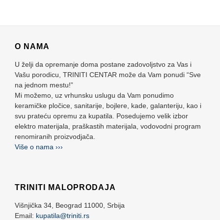
O NAMA
U želji da opremanje doma postane zadovoljstvo za Vas i
Vašu porodicu, TRINITI CENTAR može da Vam ponudi “Sve
na jednom mestu!”
Mi možemo, uz vrhunsku uslugu da Vam ponudimo
keramičke pločice, sanitarije, bojlere, kade, galanteriju, kao i
svu prateću opremu za kupatila. Posedujemo velik izbor
elektro materijala, praškastih materijala, vodovodni program
renomiranih proizvodjača.
Više o nama ›››
TRINITI MALOPRODAJA
Višnjička 34,
Beograd
11000,
Srbija
Email:
kupatila@triniti.rs