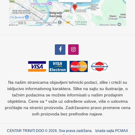
Na našim stranicama objavljeni tehnicki podaci, slike i crteži su
iskljucivo informativnog karaktera. Slike na sajtu su ilustracije, o
tačnim podacima se možete informisati u našim prodajnim
objektima. Cene sa * važe uz određene uslove, više o uslovima
pročitajte na stranici proizvoda. Zadržavamo pravo promene cena
svih proizvoda bez prethodne najave.
CENTAR TRINITI DOO © 2026. Sva prava zadržana. Izrada sajta
PCMAX