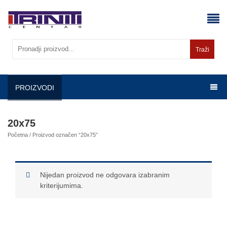
Skip
to
content
Traži
PROIZVODI
20x75
Početna
/ Proizvod označen “20x75”
Nijedan proizvod ne odgovara izabranim
kriterijumima.