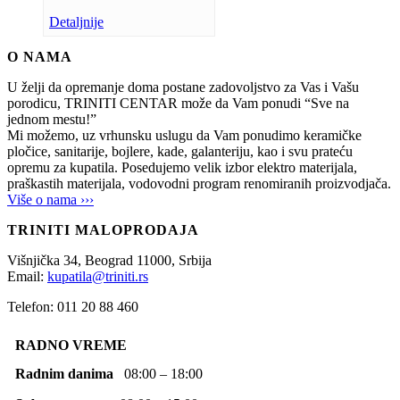
Detaljnije
O NAMA
U želji da opremanje doma postane zadovoljstvo za Vas i Vašu
porodicu, TRINITI CENTAR može da Vam ponudi “Sve na
jednom mestu!”
Mi možemo, uz vrhunsku uslugu da Vam ponudimo keramičke
pločice, sanitarije, bojlere, kade, galanteriju, kao i svu prateću
opremu za kupatila. Posedujemo velik izbor elektro materijala,
praškastih materijala, vodovodni program renomiranih proizvodjača.
Više o nama ›››
TRINITI MALOPRODAJA
Višnjička 34,
Beograd
11000,
Srbija
Email:
kupatila@triniti.rs
Telefon: 011 20 88 460
RADNO VREME
Radnim danima
08:00 – 18:00