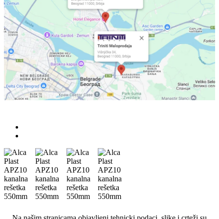
Na našim stranicama objavljeni tehnicki podaci, slike i crteži su