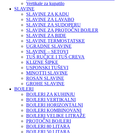
Vertikale za kupatilo
SLAVINE
SLAVINE ZA KADU
SLAVINE ZA LAVABO
SLAVINE ZA SUDOPERU
SLAVINE ZA PROTOČNI BOJLER
SLAVINE ZA BIDE
SLAVINE TERMOSTATSKE
UGRADNE SLAVINE
SLAVINE – SETOVI
TUŠ RUČICE I TUŠ CREVA
KLIZNE ŠIPKE
USPONSKI TUŠEVI
MINOTTI SLAVINE
ROSAN SLAVINE
GROHE SLAVINE
BOJLERI
BOJLERI ZA KUHINJU
BOJLERI VERTIKALNI
BOJLERI HORIZONTALNI
BOJLERI KOMBINOVANI
BOJLERI VELIKE LITRAŽE
PROTOČNI BOJLERI
BOJLERI 80 LITARA
BOJLERI 50 LITARA