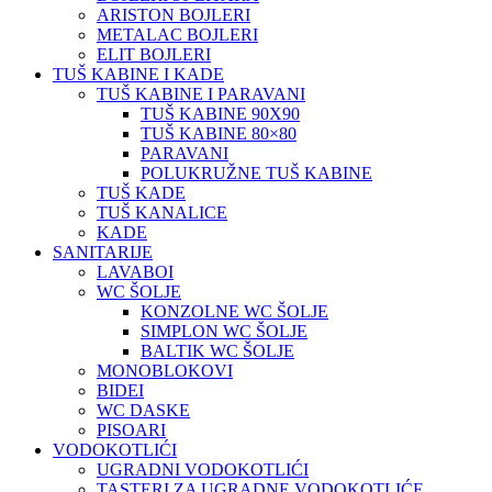
ARISTON BOJLERI
METALAC BOJLERI
ELIT BOJLERI
TUŠ KABINE I KADE
TUŠ KABINE I PARAVANI
TUŠ KABINE 90X90
TUŠ KABINE 80×80
PARAVANI
POLUKRUŽNE TUŠ KABINE
TUŠ KADE
TUŠ KANALICE
KADE
SANITARIJE
LAVABOI
WC ŠOLJE
KONZOLNE WC ŠOLJE
SIMPLON WC ŠOLJE
BALTIK WC ŠOLJE
MONOBLOKOVI
BIDEI
WC DASKE
PISOARI
VODOKOTLIĆI
UGRADNI VODOKOTLIĆI
TASTERI ZA UGRADNE VODOKOTLIĆE