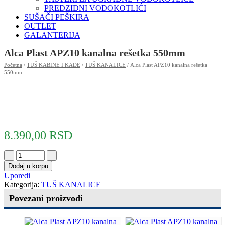
PREDZIDNI VODOKOTLIĆI
SUŠAČI PEŠKIRA
OUTLET
GALANTERIJA
Alca Plast APZ10 kanalna rešetka 550mm
Početna
/
TUŠ KABINE I KADE
/
TUŠ KANALICE
/ Alca Plast APZ10 kanalna rešetka
550mm
8.390,00
RSD
Dodaj u korpu
Uporedi
Kategorija:
TUŠ KANALICE
Povezani proizvodi