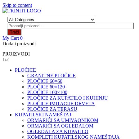
Skip to content
Traži
My Cart
0
Dodati proizvodi
PROIZVODI
1/2
PLOČICE
GRANITNE PLOČICE
PLOČICE 60×60
PLOČICE 60×120
PLOČICE 100×100
PLOČICE ZA KUPATILO I KUHINJU
PLOČICE IMITACIJE DRVETA
PLOČICE ZA TERASU
KUPATILSKI NAMEŠTAJ
ORMARIĆI SA UMIVAONIKOM
ORMARIĆI SA OGLEDALOM
OGLEDALA ZA KUPATILO
KOMPLETI KUPATILSKOG NAMEŠTAJA