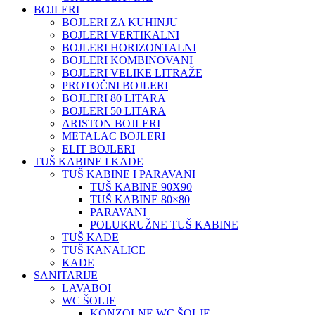
BOJLERI
BOJLERI ZA KUHINJU
BOJLERI VERTIKALNI
BOJLERI HORIZONTALNI
BOJLERI KOMBINOVANI
BOJLERI VELIKE LITRAŽE
PROTOČNI BOJLERI
BOJLERI 80 LITARA
BOJLERI 50 LITARA
ARISTON BOJLERI
METALAC BOJLERI
ELIT BOJLERI
TUŠ KABINE I KADE
TUŠ KABINE I PARAVANI
TUŠ KABINE 90X90
TUŠ KABINE 80×80
PARAVANI
POLUKRUŽNE TUŠ KABINE
TUŠ KADE
TUŠ KANALICE
KADE
SANITARIJE
LAVABOI
WC ŠOLJE
KONZOLNE WC ŠOLJE