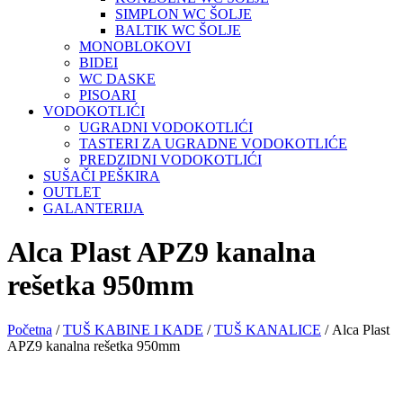
SIMPLON WC ŠOLJE
BALTIK WC ŠOLJE
MONOBLOKOVI
BIDEI
WC DASKE
PISOARI
VODOKOTLIĆI
UGRADNI VODOKOTLIĆI
TASTERI ZA UGRADNE VODOKOTLIĆE
PREDZIDNI VODOKOTLIĆI
SUŠAČI PEŠKIRA
OUTLET
GALANTERIJA
Alca Plast APZ9 kanalna
rešetka 950mm
Početna
/
TUŠ KABINE I KADE
/
TUŠ KANALICE
/ Alca Plast
APZ9 kanalna rešetka 950mm