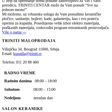
U želji da opremanje doma postane zadovoljstvo za Vas i Vašu
porodicu, TRINITI CENTAR može da Vam ponudi “Sve na
jednom mestu!”
Mi možemo, uz vrhunsku uslugu da Vam ponudimo keramičke
pločice, sanitarije, bojlere, kade, galanteriju, kao i svu prateću
opremu za kupatila. Posedujemo velik izbor elektro materijala,
praškastih materijala, vodovodni program renomiranih proizvodjača.
Više o nama ›››
TRINITI MALOPRODAJA
Višnjička 34,
Beograd
11000,
Srbija
Email:
kupatila@triniti.rs
Telefon: 011 20 88 460
RADNO VREME
Radnim danima
08:00 – 18:00
Subotom
08:00 – 15:00
Nedeljom
neradan dan
SALON KERAMIKE