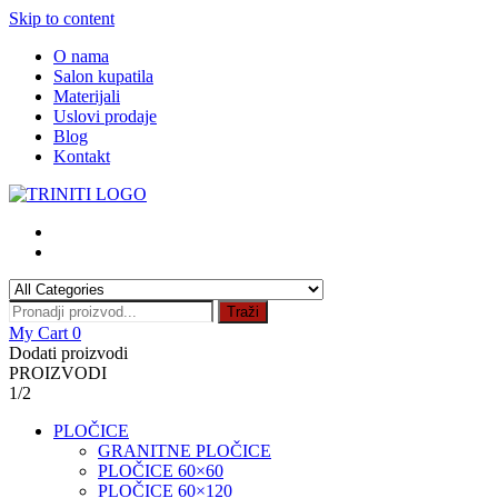
Skip to content
O nama
Salon kupatila
Materijali
Uslovi prodaje
Blog
Kontakt
Traži
My Cart
0
Dodati proizvodi
PROIZVODI
1/2
PLOČICE
GRANITNE PLOČICE
PLOČICE 60×60
PLOČICE 60×120