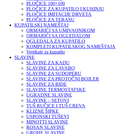
PLOČICE 100×100
PLOČICE ZA KUPATILO I KUHINJU
PLOČICE IMITACIJE DRVETA
PLOČICE ZA TERASU
KUPATILSKI NAMEŠTAJ
ORMARIĆI SA UMIVAONIKOM
ORMARIĆI SA OGLEDALOM
OGLEDALA ZA KUPATILO
KOMPLETI KUPATILSKOG NAMEŠTAJA
Vertikale za kupatilo
SLAVINE
SLAVINE ZA KADU
SLAVINE ZA LAVABO
SLAVINE ZA SUDOPERU
SLAVINE ZA PROTOČNI BOJLER
SLAVINE ZA BIDE
SLAVINE TERMOSTATSKE
UGRADNE SLAVINE
SLAVINE – SETOVI
TUŠ RUČICE I TUŠ CREVA
KLIZNE ŠIPKE
USPONSKI TUŠEVI
MINOTTI SLAVINE
ROSAN SLAVINE
GROHE SLAVINE