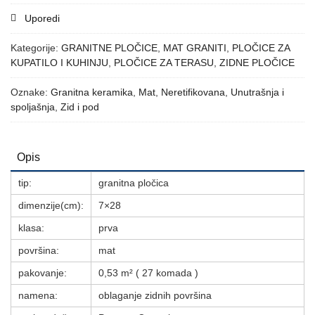
Uporedi
Kategorije:
GRANITNE PLOČICE
,
MAT GRANITI
,
PLOČICE ZA
KUPATILO I KUHINJU
,
PLOČICE ZA TERASU
,
ZIDNE PLOČICE
Oznake:
Granitna keramika
,
Mat
,
Neretifikovana
,
Unutrašnja i
spoljašnja
,
Zid i pod
Opis
tip:
granitna pločica
dimenzije(cm):
7×28
klasa:
prva
površina:
mat
pakovanje:
0,53 m² ( 27 komada )
namena:
oblaganje zidnih površina