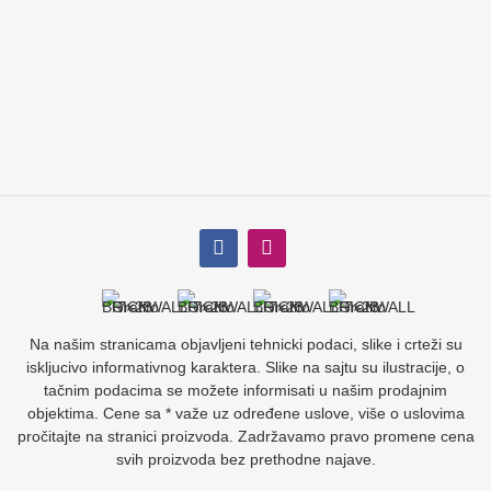
Na našim stranicama objavljeni tehnicki podaci, slike i crteži su
iskljucivo informativnog karaktera. Slike na sajtu su ilustracije, o
tačnim podacima se možete informisati u našim prodajnim
objektima. Cene sa * važe uz određene uslove, više o uslovima
pročitajte na stranici proizvoda. Zadržavamo pravo promene cena
svih proizvoda bez prethodne najave.