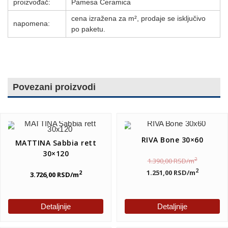
proizvođač:
Pamesa Ceramica
cena izražena za m², prodaje se isključivo
napomena:
po paketu.
Povezani proizvodi
RIVA Bone 30×60
MATTINA Sabbia rett
30×120
2
1.390,00
RSD
/m
2
1.251,00
RSD
/m
2
3.726,00
RSD
/m
Detaljnije
Detaljnije