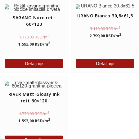
URANO Bianco 30,8×61,5
SAGANO Noce rett
60×120
2
3.110,00
RSD
/m
2
2.799,00
RSD
/m
2
1.770,00
RSD
/m
2
1.593,00
RSD
/m
Detaljnije
Detaljnije
RIVER Matt-Glossy Ink
rett 60×120
2
1.770,00
RSD
/m
2
1.593,00
RSD
/m