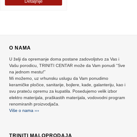
Detaljnije
O NAMA
U želji da opremanje doma postane zadovoljstvo za Vas i
Vašu porodicu, TRINITI CENTAR može da Vam ponudi “Sve
na jednom mestu!”
Mi možemo, uz vrhunsku uslugu da Vam ponudimo
keramičke pločice, sanitarije, bojlere, kade, galanteriju, kao i
svu prateću opremu za kupatila. Posedujemo velik izbor
elektro materijala, praškastih materijala, vodovodni program
renomiranih proizvodjača.
Više o nama ›››
TRINITI MALOPRODAJA