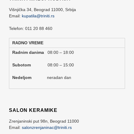
Višnjička 34,
Beograd
11000,
Srbija
Email:
kupatila@triniti.rs
Telefon: 011 20 88 460
RADNO VREME
Radnim danima
08:00 – 18:00
Subotom
08:00 – 15:00
Nedeljom
neradan dan
SALON KERAMIKE
Zrenjaninski put 98n,
Beograd
11000
Email:
salonzrenjaninac@triniti.rs