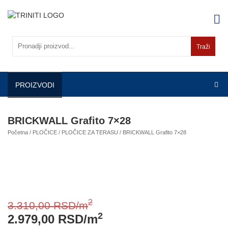
Skip
to
content
Traži
PROIZVODI
BRICKWALL Grafito 7×28
Početna
/
PLOČICE
/
PLOČICE ZA TERASU
/ BRICKWALL Grafito 7×28
2
3.310,00
RSD
/m
2
2.979,00
RSD
/m