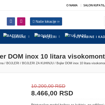
O NAMA
SALON KUPATIL
Naše lokacije ››
SLAVINE
BOJLERI
TUŠ KABINE I KA
ler DOM inox 10 litara visokomont
tna
/
BOJLERI
/
BOJLERI ZA KUHINJU
/ Bojler DOM inox 10 litara visokomo
10.200,00
RSD
8.466,00
RSD
Pristupačan model
bojlera za kuhinju
, po odličnoj 