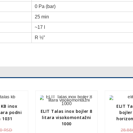
0 Pa (bar)
25 min
~17 l
R ½”
 KB inox
ELIT Ta
ELIT Talas inox bojler 8
itara podni
bojler
litara visokomontažni
a 1031
horizon
1000
00
RSD
28.88