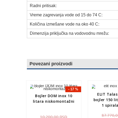
Radni pritisak:
Vreme zagrevanja vode od 15 do 74 C:
Količina izmešane vode na oko 40 C:
Dimenzija priključka na vodovodnu mrežu:
Povezani proizvodi
- 17 %
ELIT Talas
Bojler DOM inox 10
bojler 150 l
litara niskomontažni
1 spiral
87.770,
10.200,00
RSD