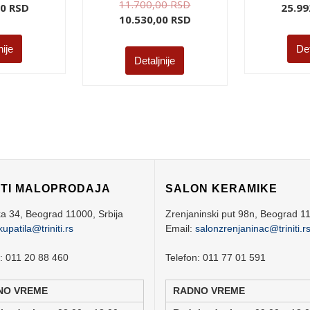
11.700,00
RSD
00
RSD
25.99
10.530,00
RSD
nije
Det
Detaljnije
ITI MALOPRODAJA
SALON KERAMIKE
ka 34,
Beograd
11000,
Srbija
Zrenjaninski put 98n,
Beograd
1
kupatila@triniti.rs
Email:
salonzrenjaninac@triniti.r
n: 011 20 88 460
Telefon: 011 77 01 591
NO VREME
RADNO VREME