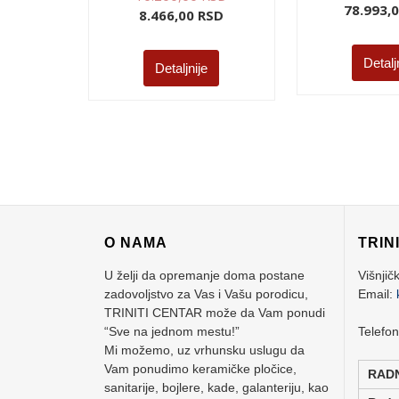
78.993,
8.466,00
RSD
Detalj
Detaljnije
O NAMA
TRIN
U želji da opremanje doma postane
Višnjič
zadovoljstvo za Vas i Vašu porodicu,
Email:
TRINITI CENTAR može da Vam ponudi
“Sve na jednom mestu!”
Telefo
Mi možemo, uz vrhunsku uslugu da
Vam ponudimo keramičke pločice,
RAD
sanitarije, bojlere, kade, galanteriju, kao