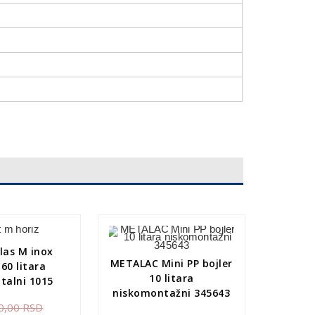
las M inox
METALAC Mini PP bojler
 60 litara
10 litara
talni 1015
niskomontažni 345643
0,00
RSD