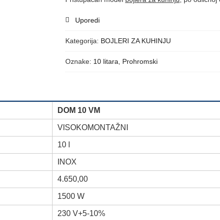
Uporedi
Kategorija:
BOJLERI ZA KUHINJU
Oznake:
10 litara
,
Prohromski
DOM 10 VM
VISOKOMONTAŽNI
10 l
INOX
4.650,00
1500 W
230 V+5-10%