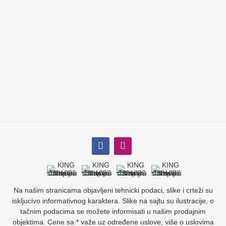
Na našim stranicama objavljeni tehnicki podaci, slike i crteži su
iskljucivo informativnog karaktera. Slike na sajtu su ilustracije, o
tačnim podacima se možete informisati u našim prodajnim
objektima. Cene sa * važe uz određene uslove, više o uslovima