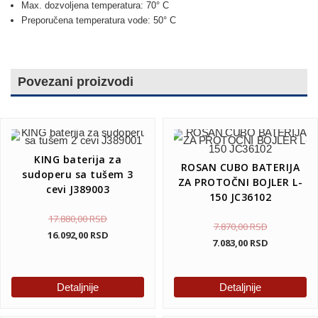
Max. dozvoljena temperatura: 70° C
Preporučena temperatura vode: 50° C
Povezani proizvodi
KING baterija za
ROSAN CUBO BATERIJA
sudoperu sa tušem 3
ZA PROTOČNI BOJLER L-
cevi J389003
150 JC36102
17.880,00
RSD
7.870,00
RSD
16.092,00
RSD
7.083,00
RSD
Detaljnije
Detaljnije