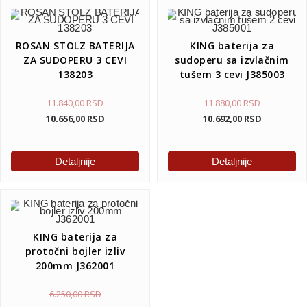
ROSAN STOLZ BATERIJA
KING baterija za
ZA SUDOPERU 3 CEVI
sudoperu sa izvlačnim
138203
tušem 3 cevi J385003
11.840,00
RSD
11.880,00
RSD
10.656,00
RSD
10.692,00
RSD
Detaljnije
Detaljnije
KING baterija za
protočni bojler izliv
200mm J362001
6.250,00
RSD