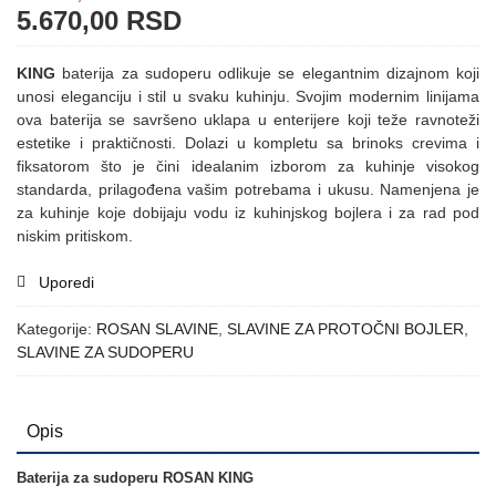
5.670,00
RSD
KING
baterija za sudoperu odlikuje se elegantnim dizajnom koji
unosi eleganciju i stil u svaku kuhinju. Svojim modernim linijama
ova baterija se savršeno uklapa u enterijere koji teže ravnoteži
estetike i praktičnosti. Dolazi u kompletu sa brinoks crevima i
fiksatorom što je čini idealanim izborom za kuhinje visokog
standarda, prilagođena vašim potrebama i ukusu. Namenjena je
za kuhinje koje dobijaju vodu iz kuhinjskog bojlera i za rad pod
niskim pritiskom.
Uporedi
Kategorije:
ROSAN SLAVINE
,
SLAVINE ZA PROTOČNI BOJLER
,
SLAVINE ZA SUDOPERU
Opis
Baterija za sudoperu ROSAN KING