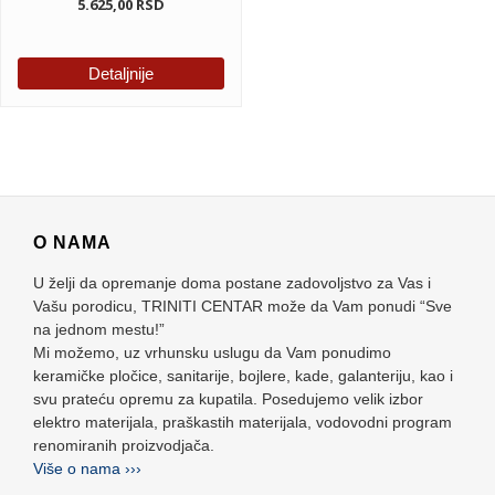
5.625,00
RSD
Detaljnije
O NAMA
U želji da opremanje doma postane zadovoljstvo za Vas i
Vašu porodicu, TRINITI CENTAR može da Vam ponudi “Sve
na jednom mestu!”
Mi možemo, uz vrhunsku uslugu da Vam ponudimo
keramičke pločice, sanitarije, bojlere, kade, galanteriju, kao i
svu prateću opremu za kupatila. Posedujemo velik izbor
elektro materijala, praškastih materijala, vodovodni program
renomiranih proizvodjača.
Više o nama ›››