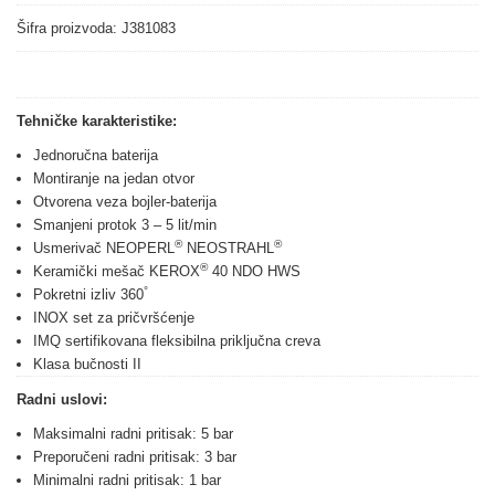
Šifra proizvoda: J381083
Tehničke karakteristike:
Jednoručna baterija
Montiranje na jedan otvor
Otvorena veza bojler-baterija
Smanjeni protok 3 – 5 lit/min
®
®
Usmerivač NEOPERL
NEOSTRAHL
®
Keramički mešač KEROX
40 NDO HWS
°
Pokretni izliv 360
INOX set za pričvršćenje
IMQ sertifikovana fleksibilna priključna creva
Klasa bučnosti II
Radni uslovi:
Maksimalni radni pritisak: 5 bar
Preporučeni radni pritisak: 3 bar
Minimalni radni pritisak: 1 bar