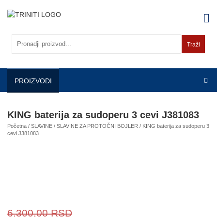
Skip
to
content
Traži
PROIZVODI
KING baterija za sudoperu 3 cevi J381083
Početna
/
SLAVINE
/
SLAVINE ZA PROTOČNI BOJLER
/ KING baterija za sudoperu 3
cevi J381083
6.300,00
RSD