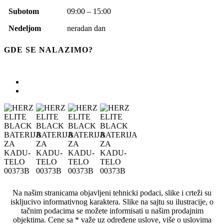
Subotom
09:00 – 15:00
Nedeljom
neradan dan
GDE SE NALAZIMO?
Na našim stranicama objavljeni tehnicki podaci, slike i crteži su
iskljucivo informativnog karaktera. Slike na sajtu su ilustracije, o
tačnim podacima se možete informisati u našim prodajnim
objektima. Cene sa * važe uz određene uslove, više o uslovima