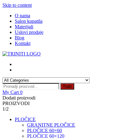
Skip to content
O nama
Salon kupatila
Materijali
Uslovi prodaje
Blog
Kontakt
Traži
My Cart
0
Dodati proizvodi
PROIZVODI
1/2
PLOČICE
GRANITNE PLOČICE
PLOČICE 60×60
PLOČICE 60×120