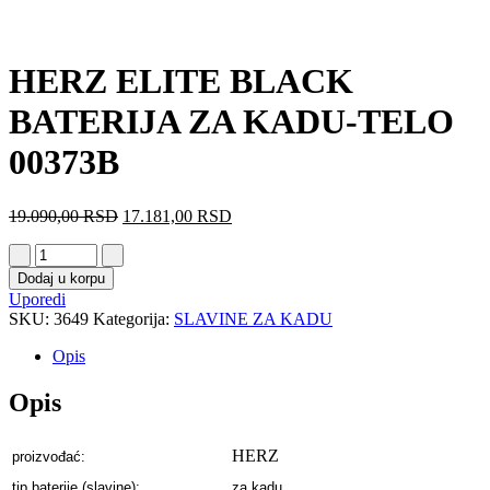
HERZ ELITE BLACK
BATERIJA ZA KADU-TELO
00373B
19.090,00
RSD
17.181,00
RSD
Dodaj u korpu
Uporedi
SKU:
3649
Kategorija:
SLAVINE ZA KADU
Opis
Opis
HERZ
proizvođać:
tip baterije (slavine):
za kadu