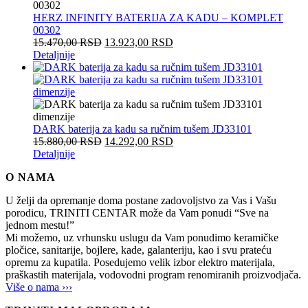
HERZ INFINITY BATERIJA ZA KADU – KOMPLET
00302
15.470,00
RSD
13.923,00
RSD
Detaljnije
DARK baterija za kadu sa ručnim tušem JD33101
15.880,00
RSD
14.292,00
RSD
Detaljnije
O NAMA
U želji da opremanje doma postane zadovoljstvo za Vas i Vašu
porodicu, TRINITI CENTAR može da Vam ponudi “Sve na
jednom mestu!”
Mi možemo, uz vrhunsku uslugu da Vam ponudimo keramičke
pločice, sanitarije, bojlere, kade, galanteriju, kao i svu prateću
opremu za kupatila. Posedujemo velik izbor elektro materijala,
praškastih materijala, vodovodni program renomiranih proizvodjača.
Više o nama ›››