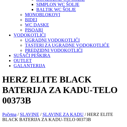
SIMPLON WC ŠOLJE
BALTIK WC ŠOLJE
MONOBLOKOVI
BIDEI
WC DASKE
PISOARI
VODOKOTLIĆI
UGRADNI VODOKOTLIĆI
TASTERI ZA UGRADNE VODOKOTLIĆE
PREDZIDNI VODOKOTLIĆI
SUŠAČI PEŠKIRA
OUTLET
GALANTERIJA
HERZ ELITE BLACK
BATERIJA ZA KADU-TELO
00373B
Početna
/
SLAVINE
/
SLAVINE ZA KADU
/ HERZ ELITE
BLACK BATERIJA ZA KADU-TELO 00373B