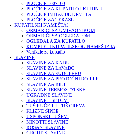
PLOČICE 100×100
PLOČICE ZA KUPATILO I KUHINJU
PLOČICE IMITACIJE DRVETA
PLOČICE ZA TERASU
KUPATILSKI NAMEŠTAJ
ORMARIĆI SA UMIVAONIKOM
ORMARIĆI SA OGLEDALOM
OGLEDALA ZA KUPATILO
KOMPLETI KUPATILSKOG NAMEŠTAJA
Vertikale za kupatilo
SLAVINE
SLAVINE ZA KADU
SLAVINE ZA LAVABO
SLAVINE ZA SUDOPERU
SLAVINE ZA PROTOČNI BOJLER
SLAVINE ZA BIDE
SLAVINE TERMOSTATSKE
UGRADNE SLAVINE
SLAVINE – SETOVI
TUŠ RUČICE I TUŠ CREVA
KLIZNE ŠIPKE
USPONSKI TUŠEVI
MINOTTI SLAVINE
ROSAN SLAVINE
GROHE SLAVINE