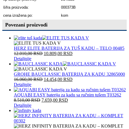
šifra proizvoda:
000373B
cena izražena po:
kom
Povezani proizvodi
HERZ ELITE BATERIJA ZA TUŠ KADU – TELO 00485
12.010,00
RSD
10.809,00
RSD
Detaljnije
GROHE BAUCLASSIC BATERIJA ZA KADU 32865000
16.060,00
RSD
14.454,00
RSD
Detaljnije
AQUABI EASY baterija za kadu sa ručnim tušem T03262
8.510,00
RSD
7.659,00
RSD
Detaljnije