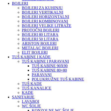
BOJLERI
BOJLERI ZA KUHINJU
BOJLERI VERTIKALNI
BOJLERI HORIZONTALNI
BOJLERI KOMBINOVANI
BOJLERI VELIKE LITRAŽE
PROTOČNI BOJLERI
BOJLERI 80 LITARA
BOJLERI 50 LITARA
ARISTON BOJLERI
METALAC BOJLERI
ELIT BOJLERI
TUŠ KABINE I KADE
TUŠ KABINE I PARAVANI
TUŠ KABINE 90X90
TUŠ KABINE 80×80
PARAVANI
POLUKRUŽNE TUŠ KABINE
TUŠ KADE
TUŠ KANALICE
KADE
SANITARIJE
LAVABOI
WC ŠOLJE
KONZOLNE WC ŠOLJE