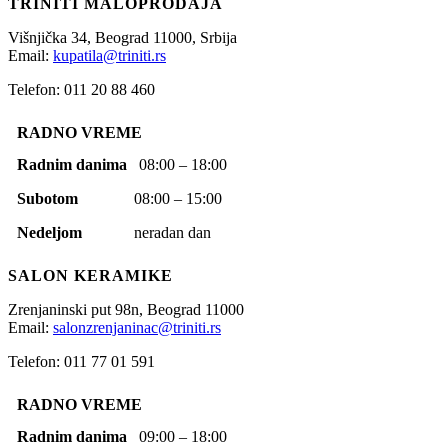
TRINITI MALOPRODAJA
Višnjička 34,
Beograd
11000,
Srbija
Email:
kupatila@triniti.rs
Telefon: 011 20 88 460
RADNO VREME
Radnim danima
08:00 – 18:00
Subotom
08:00 – 15:00
Nedeljom
neradan dan
SALON KERAMIKE
Zrenjaninski put 98n,
Beograd
11000
Email:
salonzrenjaninac@triniti.rs
Telefon: 011 77 01 591
RADNO VREME
Radnim danima
09:00 – 18:00