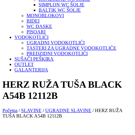
SIMPLON WC ŠOLJE
BALTIK WC ŠOLJE
MONOBLOKOVI
BIDEI
WC DASKE
PISOARI
VODOKOTLIĆI
UGRADNI VODOKOTLIĆI
TASTERI ZA UGRADNE VODOKOTLIĆE
PREDZIDNI VODOKOTLIĆI
SUŠAČI PEŠKIRA
OUTLET
GALANTERIJA
HERZ RUŽA TUŠA BLACK
A54B 12112B
Početna
/
SLAVINE
/
UGRADNE SLAVINE
/ HERZ RUŽA
TUŠA BLACK A54B 12112B