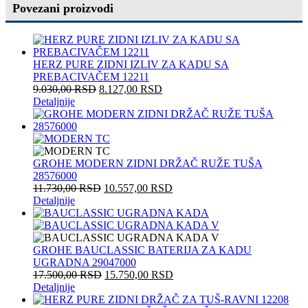
Povezani proizvodi
HERZ PURE ZIDNI IZLIV ZA KADU SA
PREBACIVAČEM 12211
9.030,00
RSD
8.127,00
RSD
Detaljnije
GROHE MODERN ZIDNI DRŽAČ RUŽE TUŠA
28576000
11.730,00
RSD
10.557,00
RSD
Detaljnije
GROHE BAUCLASSIC BATERIJA ZA KADU
UGRADNA 29047000
17.500,00
RSD
15.750,00
RSD
Detaljnije