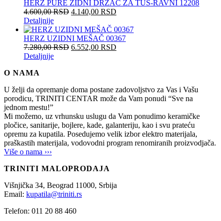
HERZ PURE ZIDNI DRŽAČ ZA TUŠ-RAVNI 12208
4.600,00
RSD
4.140,00
RSD
Detaljnije
HERZ UZIDNI MEŠAČ 00367
7.280,00
RSD
6.552,00
RSD
Detaljnije
O NAMA
U želji da opremanje doma postane zadovoljstvo za Vas i Vašu
porodicu, TRINITI CENTAR može da Vam ponudi “Sve na
jednom mestu!”
Mi možemo, uz vrhunsku uslugu da Vam ponudimo keramičke
pločice, sanitarije, bojlere, kade, galanteriju, kao i svu prateću
opremu za kupatila. Posedujemo velik izbor elektro materijala,
praškastih materijala, vodovodni program renomiranih proizvodjača.
Više o nama ›››
TRINITI MALOPRODAJA
Višnjička 34,
Beograd
11000,
Srbija
Email:
kupatila@triniti.rs
Telefon: 011 20 88 460