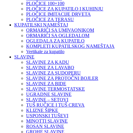
PLOČICE 100×100
PLOČICE ZA KUPATILO I KUHINJU
PLOČICE IMITACIJE DRVETA
PLOČICE ZA TERASU
KUPATILSKI NAMEŠTAJ
ORMARIĆI SA UMIVAONIKOM
ORMARIĆI SA OGLEDALOM
OGLEDALA ZA KUPATILO
KOMPLETI KUPATILSKOG NAMEŠTAJA
Vertikale za kupatilo
SLAVINE
SLAVINE ZA KADU
SLAVINE ZA LAVABO
SLAVINE ZA SUDOPERU
SLAVINE ZA PROTOČNI BOJLER
SLAVINE ZA BIDE
SLAVINE TERMOSTATSKE
UGRADNE SLAVINE
SLAVINE – SETOVI
TUŠ RUČICE I TUŠ CREVA
KLIZNE ŠIPKE
USPONSKI TUŠEVI
MINOTTI SLAVINE
ROSAN SLAVINE
GROHE SLAVINE