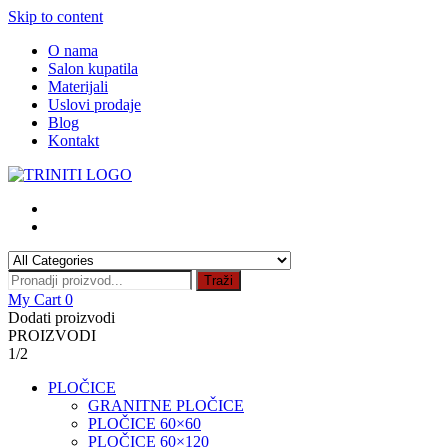
Skip to content
O nama
Salon kupatila
Materijali
Uslovi prodaje
Blog
Kontakt
Traži
My Cart
0
Dodati proizvodi
PROIZVODI
1/2
PLOČICE
GRANITNE PLOČICE
PLOČICE 60×60
PLOČICE 60×120