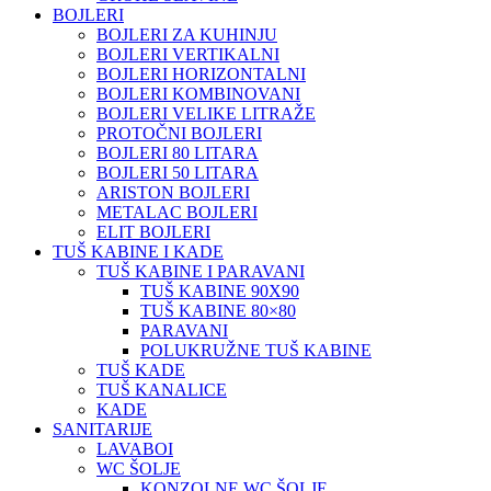
BOJLERI
BOJLERI ZA KUHINJU
BOJLERI VERTIKALNI
BOJLERI HORIZONTALNI
BOJLERI KOMBINOVANI
BOJLERI VELIKE LITRAŽE
PROTOČNI BOJLERI
BOJLERI 80 LITARA
BOJLERI 50 LITARA
ARISTON BOJLERI
METALAC BOJLERI
ELIT BOJLERI
TUŠ KABINE I KADE
TUŠ KABINE I PARAVANI
TUŠ KABINE 90X90
TUŠ KABINE 80×80
PARAVANI
POLUKRUŽNE TUŠ KABINE
TUŠ KADE
TUŠ KANALICE
KADE
SANITARIJE
LAVABOI
WC ŠOLJE
KONZOLNE WC ŠOLJE