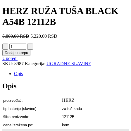
HERZ RUŽA TUŠA BLACK
A54B 12112B
5.800,00
RSD
5.220,00
RSD
Dodaj u korpu
Uporedi
SKU:
8987
Kategorija:
UGRADNE SLAVINE
Opis
Opis
HERZ
proizvođać:
tip baterije (slavine):
za tuš kadu
šifra proizvoda:
12112B
cena izražena po:
kom