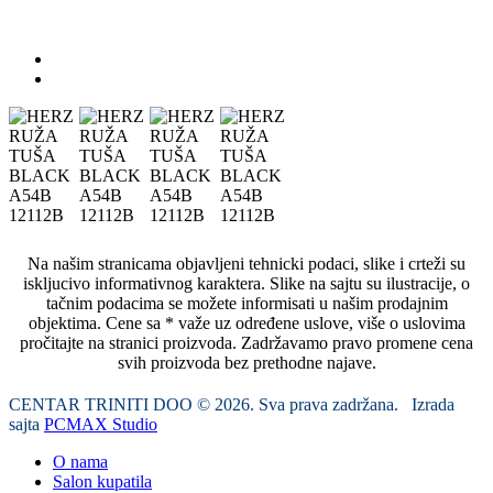
Na našim stranicama objavljeni tehnicki podaci, slike i crteži su
iskljucivo informativnog karaktera. Slike na sajtu su ilustracije, o
tačnim podacima se možete informisati u našim prodajnim
objektima. Cene sa * važe uz određene uslove, više o uslovima
pročitajte na stranici proizvoda. Zadržavamo pravo promene cena
svih proizvoda bez prethodne najave.
CENTAR TRINITI DOO © 2026. Sva prava zadržana. Izrada
sajta
PCMAX Studio
O nama
Salon kupatila