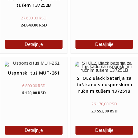
tušem 137252B
27.600,00
RSD
24.840,00
RSD
Detaljnije
Detaljnije
Usponski tuš MUT-261
STOLZ Black baterija za
tuš kadu sa usponskim i
6.800,00
RSD
ručnim tušem 137251B
6.120,00
RSD
26.170,00
RSD
23.553,00
RSD
Detaljnije
Detaljnije