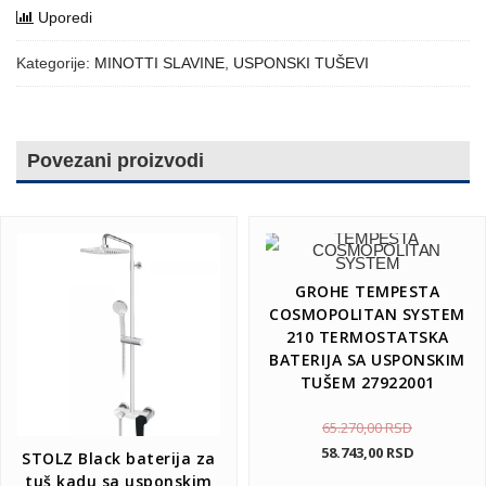
Uporedi
Kategorije:
MINOTTI SLAVINE
,
USPONSKI TUŠEVI
Povezani proizvodi
GROHE TEMPESTA
COSMOPOLITAN SYSTEM
210 TERMOSTATSKA
BATERIJA SA USPONSKIM
TUŠEM 27922001
65.270,00
RSD
58.743,00
RSD
STOLZ Black baterija za
tuš kadu sa usponskim