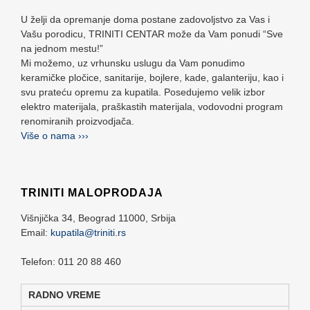
U želji da opremanje doma postane zadovoljstvo za Vas i
Vašu porodicu, TRINITI CENTAR može da Vam ponudi “Sve
na jednom mestu!”
Mi možemo, uz vrhunsku uslugu da Vam ponudimo
keramičke pločice, sanitarije, bojlere, kade, galanteriju, kao i
svu prateću opremu za kupatila. Posedujemo velik izbor
elektro materijala, praškastih materijala, vodovodni program
renomiranih proizvodjača.
Više o nama ›››
TRINITI MALOPRODAJA
Višnjička 34,
Beograd
11000,
Srbija
Email:
kupatila@triniti.rs
Telefon: 011 20 88 460
RADNO VREME