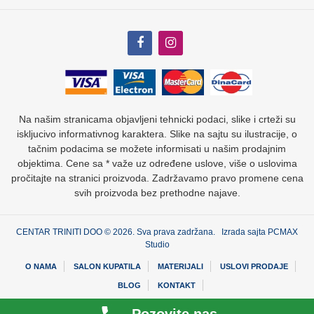
Na našim stranicama objavljeni tehnicki podaci, slike i crteži su
iskljucivo informativnog karaktera. Slike na sajtu su ilustracije, o
tačnim podacima se možete informisati u našim prodajnim
objektima. Cene sa * važe uz određene uslove, više o uslovima
pročitajte na stranici proizvoda. Zadržavamo pravo promene cena
svih proizvoda bez prethodne najave.
CENTAR TRINITI DOO © 2026. Sva prava zadržana. Izrada sajta
PCMAX
Studio
O NAMA
SALON KUPATILA
MATERIJALI
USLOVI PRODAJE
BLOG
KONTAKT