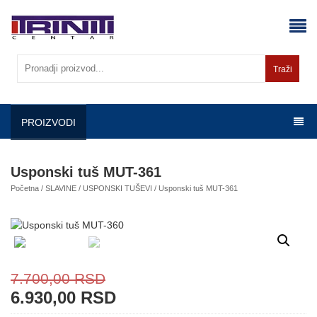
Skip
to
content
Traži
PROIZVODI
Usponski tuš MUT-361
Početna
/
SLAVINE
/
USPONSKI TUŠEVI
/ Usponski tuš MUT-361
7.700,00
RSD
6.930,00
RSD