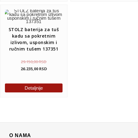
STOLZ baterija za tuš
kadu sa pokretnim
izlivom, usponskim i
ručnim tušem 137351
29.150,00
RSD
26.235,00
RSD
Detaljnije
O NAMA