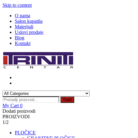
Skip to content
O nama
Salon kupatila
Materijali
Uslovi prodaje
Blog
Kontakt
Traži
My Cart
0
Dodati proizvodi
PROIZVODI
1/2
PLOČICE