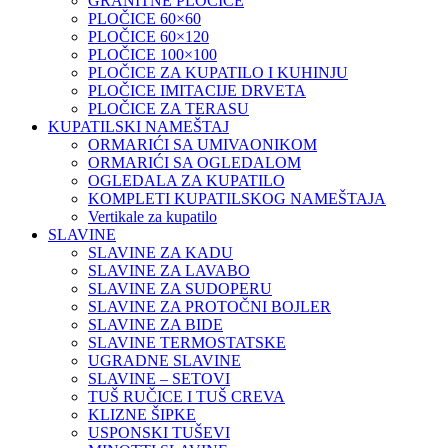
GRANITNE PLOČICE
PLOČICE 60×60
PLOČICE 60×120
PLOČICE 100×100
PLOČICE ZA KUPATILO I KUHINJU
PLOČICE IMITACIJE DRVETA
PLOČICE ZA TERASU
KUPATILSKI NAMEŠTAJ
ORMARIĆI SA UMIVAONIKOM
ORMARIĆI SA OGLEDALOM
OGLEDALA ZA KUPATILO
KOMPLETI KUPATILSKOG NAMEŠTAJA
Vertikale za kupatilo
SLAVINE
SLAVINE ZA KADU
SLAVINE ZA LAVABO
SLAVINE ZA SUDOPERU
SLAVINE ZA PROTOČNI BOJLER
SLAVINE ZA BIDE
SLAVINE TERMOSTATSKE
UGRADNE SLAVINE
SLAVINE – SETOVI
TUŠ RUČICE I TUŠ CREVA
KLIZNE ŠIPKE
USPONSKI TUŠEVI