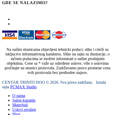
GDE SE NALAZIMO?
Na našim stranicama objavljeni tehnicki podaci, slike i crteži su
iskljucivo informativnog karaktera. Slike na sajtu su ilustracije, o
tačnim podacima se možete informisati u našim prodajnim
objektima. Cene sa * važe uz određene uslove, više o uslovima
pročitajte na stranici proizvoda. Zadržavamo pravo promene cena
svih proizvoda bez prethodne najave.
CENTAR TRINITI DOO © 2026. Sva prava zadržana. Izrada
sajta
PCMAX Studio
O nama
Salon kupatila
Materijali
Uslovi prodaje
Blog