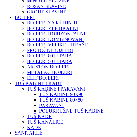
MINOTTI SLAVINE
ROSAN SLAVINE
GROHE SLAVINE
BOJLERI
BOJLERI ZA KUHINJU
BOJLERI VERTIKALNI
BOJLERI HORIZONTALNI
BOJLERI KOMBINOVANI
BOJLERI VELIKE LITRAŽE
PROTOČNI BOJLERI
BOJLERI 80 LITARA
BOJLERI 50 LITARA
ARISTON BOJLERI
METALAC BOJLERI
ELIT BOJLERI
TUŠ KABINE I KADE
TUŠ KABINE I PARAVANI
TUŠ KABINE 90X90
TUŠ KABINE 80×80
PARAVANI
POLUKRUŽNE TUŠ KABINE
TUŠ KADE
TUŠ KANALICE
KADE
SANITARIJE