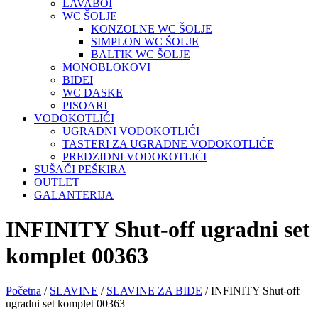
LAVABOI
WC ŠOLJE
KONZOLNE WC ŠOLJE
SIMPLON WC ŠOLJE
BALTIK WC ŠOLJE
MONOBLOKOVI
BIDEI
WC DASKE
PISOARI
VODOKOTLIĆI
UGRADNI VODOKOTLIĆI
TASTERI ZA UGRADNE VODOKOTLIĆE
PREDZIDNI VODOKOTLIĆI
SUŠAČI PEŠKIRA
OUTLET
GALANTERIJA
INFINITY Shut-off ugradni set
komplet 00363
Početna
/
SLAVINE
/
SLAVINE ZA BIDE
/ INFINITY Shut-off
ugradni set komplet 00363