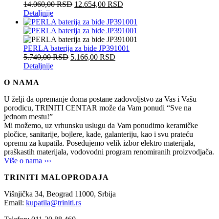
14.060,00
RSD
12.654,00
RSD
Detaljnije
PERLA baterija za bide JP391001
5.740,00
RSD
5.166,00
RSD
Detaljnije
O NAMA
U želji da opremanje doma postane zadovoljstvo za Vas i Vašu
porodicu, TRINITI CENTAR može da Vam ponudi “Sve na
jednom mestu!”
Mi možemo, uz vrhunsku uslugu da Vam ponudimo keramičke
pločice, sanitarije, bojlere, kade, galanteriju, kao i svu prateću
opremu za kupatila. Posedujemo velik izbor elektro materijala,
praškastih materijala, vodovodni program renomiranih proizvodjača.
Više o nama ›››
TRINITI MALOPRODAJA
Višnjička 34,
Beograd
11000,
Srbija
Email:
kupatila@triniti.rs