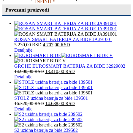
INFINITY
Povezani proizvodi
ROSAN SMART BATERIJA ZA BIDE JA391001
5.230,00
RSD
4.707,00
RSD
Detaljnije
GROHE EUROSMART BATERIJA ZA BIDE 32929002
14.900,00
RSD
13.410,00
RSD
Detaljnije
STOLZ uzidna baterija za bide 139501
16.320,00
RSD
14.688,00
RSD
Detaljnije
S2 uzidna baterija za bide 239502