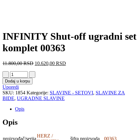
INFINITY Shut-off ugradni set
komplet 00363
11.800,00
RSD
10.620,00
RSD
Dodaj u korpu
Uporedi
SKU:
1854
Kategorije:
SLAVINE - SETOVI
,
SLAVINE ZA
BIDE
,
UGRADNE SLAVINE
Opis
Opis
HERZ /
proizvođač/serija
šifra proizvoda
00363