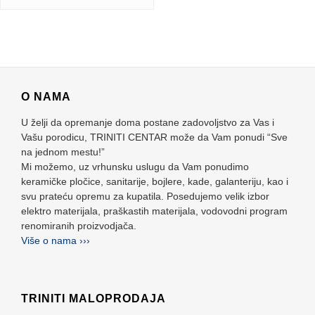
O NAMA
U želji da opremanje doma postane zadovoljstvo za Vas i
Vašu porodicu, TRINITI CENTAR može da Vam ponudi “Sve
na jednom mestu!”
Mi možemo, uz vrhunsku uslugu da Vam ponudimo
keramičke pločice, sanitarije, bojlere, kade, galanteriju, kao i
svu prateću opremu za kupatila. Posedujemo velik izbor
elektro materijala, praškastih materijala, vodovodni program
renomiranih proizvodjača.
Više o nama ›››
TRINITI MALOPRODAJA