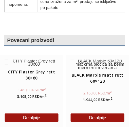
cena izražena za m², prodaje se isključivo
napomena:
po paketu.
Povezani proizvodi
CITY Plaster Grey rett
BLACK Marble matt rett
30×60
60×120
2
3.450,00
RSD
/m
2
2.160,00
RSD
/m
2
3.105,00
RSD
/m
2
1.944,00
RSD
/m
Detaljnije
Detaljnije