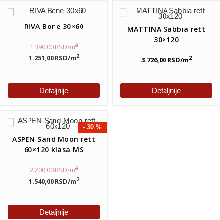
RIVA Bone 30×60
MATTINA Sabbia rett
30×120
2
1.390,00
RSD
/m
2
1.251,00
RSD
/m
2
3.726,00
RSD
/m
Detaljnije
Detaljnije
- 30 %
ASPEN Sand Moon rett
60×120 klasa MS
2
2.200,00
RSD
/m
2
1.540,00
RSD
/m
Detaljnije