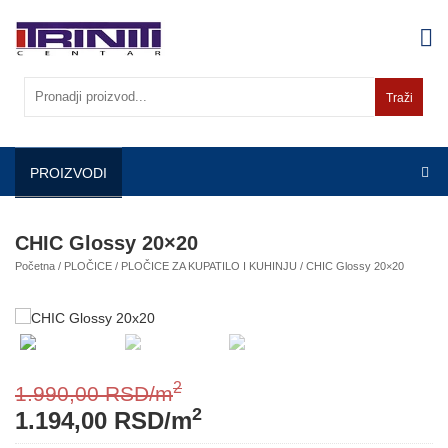
Skip
to
content
Traži
PROIZVODI
CHIC Glossy 20×20
Početna
/
PLOČICE
/
PLOČICE ZA KUPATILO I KUHINJU
/ CHIC Glossy 20×20
2
1.990,00
RSD
/m
2
1.194,00
RSD
/m