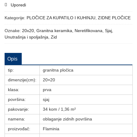
Uporedi
Kategorije:
PLOČICE ZA KUPATILO I KUHINJU
,
ZIDNE PLOČICE
Oznake:
20x20
,
Granitna keramika
,
Neretifikovana
,
Sjaj
,
Unutrašnja i spoljašnja
,
Zid
Opis
tip:
granitna pločica
dimenzije(cm):
20×20
klasa:
prva
površina:
sjaj
pakovanje:
34 kom / 1,36 m²
namena:
oblaganje zidnih površina
proizvođač:
Flaminia