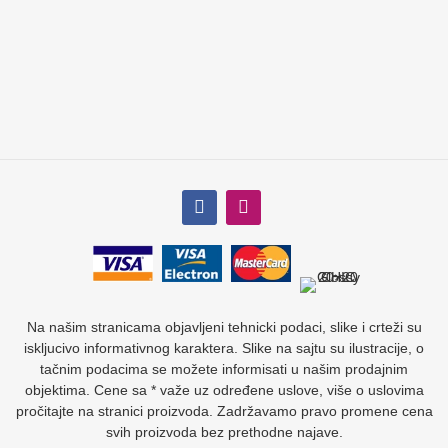
Na našim stranicama objavljeni tehnicki podaci, slike i crteži su
iskljucivo informativnog karaktera. Slike na sajtu su ilustracije, o
tačnim podacima se možete informisati u našim prodajnim
objektima. Cene sa * važe uz određene uslove, više o uslovima
pročitajte na stranici proizvoda. Zadržavamo pravo promene cena
svih proizvoda bez prethodne najave.