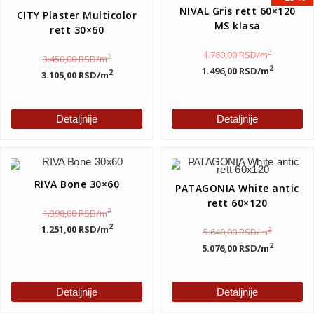
NIVAL Gris rett 60×120
CITY Plaster Multicolor
MS klasa
rett 30×60
2
1.760,00
RSD
/m
2
3.450,00
RSD
/m
2
1.496,00
RSD
/m
2
3.105,00
RSD
/m
Detaljnije
Detaljnije
RIVA Bone 30×60
PATAGONIA White antic
rett 60×120
2
1.390,00
RSD
/m
2
1.251,00
RSD
/m
2
5.640,00
RSD
/m
2
5.076,00
RSD
/m
Detaljnije
Detaljnije