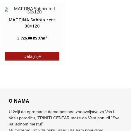
MATTINA Sabbia rett
30×120
2
3.726,00
RSD
/m
Detaljnije
O NAMA
U želji da opremanje doma postane zadovoljstvo za Vas i
Vašu porodicu, TRINITI CENTAR može da Vam ponudi “Sve
na jednom mestu!”
Mi možemo, uz vrhunsku uslugu da Vam ponudimo