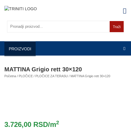
Skip
to
content
Traži
PROIZVODI
MATTINA Grigio rett 30×120
Početna
/
PLOČICE
/
PLOČICE ZA TERASU
/ MATTINA Grigio rett 30×120
2
3.726,00
RSD
/m