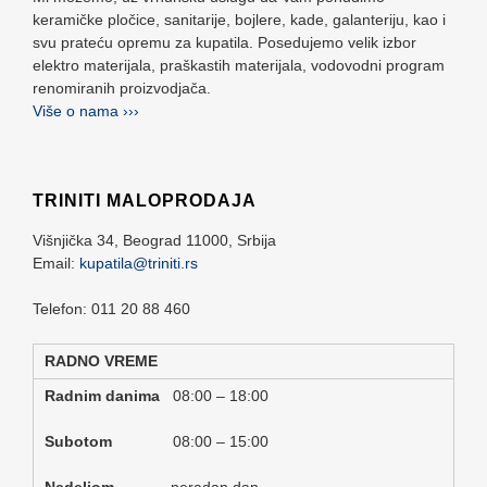
keramičke pločice, sanitarije, bojlere, kade, galanteriju, kao i
svu prateću opremu za kupatila. Posedujemo velik izbor
elektro materijala, praškastih materijala, vodovodni program
renomiranih proizvodjača.
Više o nama ›››
TRINITI MALOPRODAJA
Višnjička 34,
Beograd
11000,
Srbija
Email:
kupatila@triniti.rs
Telefon: 011 20 88 460
RADNO VREME
Radnim danima
08:00 – 18:00
Subotom
08:00 – 15:00
Nedeljom
neradan dan