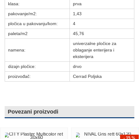
klasa:
prva
pakovanje/m2:
1,43
pločica u pakovanju/kom:
4
paleta/m2
45,76
univerzalne pločice za
namena:
oblaganje enterijera i
eksterijera
dizajn pločice:
drvo
proizvođač:
Cerrad Poljska
Povezani proizvodi
- 15 %