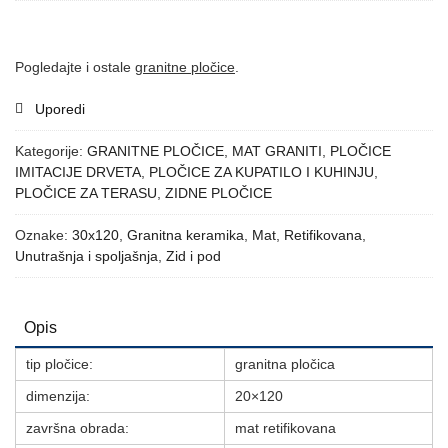
Pogledajte i ostale
granitne pločice
.
Uporedi
Kategorije:
GRANITNE PLOČICE
,
MAT GRANITI
,
PLOČICE
IMITACIJE DRVETA
,
PLOČICE ZA KUPATILO I KUHINJU
,
PLOČICE ZA TERASU
,
ZIDNE PLOČICE
Oznake:
30x120
,
Granitna keramika
,
Mat
,
Retifikovana
,
Unutrašnja i spoljašnja
,
Zid i pod
Opis
tip pločice:
granitna pločica
dimenzija:
20×120
završna obrada:
mat retifikovana