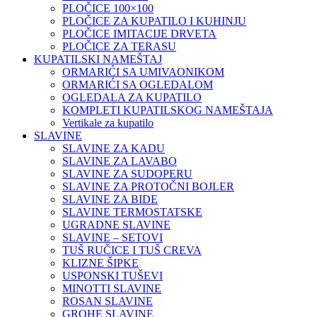
PLOČICE 100×100
PLOČICE ZA KUPATILO I KUHINJU
PLOČICE IMITACIJE DRVETA
PLOČICE ZA TERASU
KUPATILSKI NAMEŠTAJ
ORMARIĆI SA UMIVAONIKOM
ORMARIĆI SA OGLEDALOM
OGLEDALA ZA KUPATILO
KOMPLETI KUPATILSKOG NAMEŠTAJA
Vertikale za kupatilo
SLAVINE
SLAVINE ZA KADU
SLAVINE ZA LAVABO
SLAVINE ZA SUDOPERU
SLAVINE ZA PROTOČNI BOJLER
SLAVINE ZA BIDE
SLAVINE TERMOSTATSKE
UGRADNE SLAVINE
SLAVINE – SETOVI
TUŠ RUČICE I TUŠ CREVA
KLIZNE ŠIPKE
USPONSKI TUŠEVI
MINOTTI SLAVINE
ROSAN SLAVINE
GROHE SLAVINE