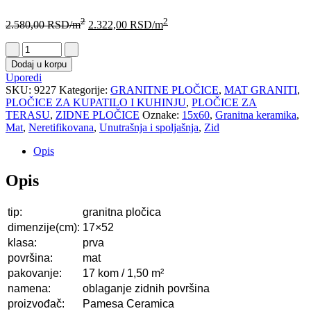
2
2
2.580,00
RSD
/m
2.322,00
RSD
/m
Dodaj u korpu
Uporedi
SKU:
9227
Kategorije:
GRANITNE PLOČICE
,
MAT GRANITI
,
PLOČICE ZA KUPATILO I KUHINJU
,
PLOČICE ZA
TERASU
,
ZIDNE PLOČICE
Oznake:
15x60
,
Granitna keramika
,
Mat
,
Neretifikovana
,
Unutrašnja i spoljašnja
,
Zid
Opis
Opis
tip:
granitna pločica
dimenzije(cm):
17×52
klasa:
prva
površina:
mat
pakovanje:
17 kom / 1,50 m²
namena:
oblaganje zidnih površina
proizvođač:
Pamesa Ceramica