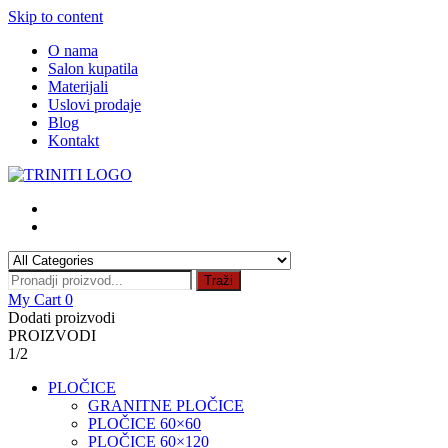
Skip to content
O nama
Salon kupatila
Materijali
Uslovi prodaje
Blog
Kontakt
Traži
My Cart
0
Dodati proizvodi
PROIZVODI
1/2
PLOČICE
GRANITNE PLOČICE
PLOČICE 60×60
PLOČICE 60×120