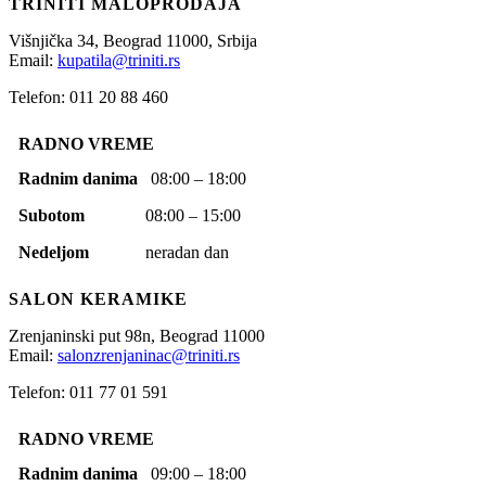
TRINITI MALOPRODAJA
Višnjička 34,
Beograd
11000,
Srbija
Email:
kupatila@triniti.rs
Telefon: 011 20 88 460
RADNO VREME
Radnim danima
08:00 – 18:00
Subotom
08:00 – 15:00
Nedeljom
neradan dan
SALON KERAMIKE
Zrenjaninski put 98n,
Beograd
11000
Email:
salonzrenjaninac@triniti.rs
Telefon: 011 77 01 591
RADNO VREME
Radnim danima
09:00 – 18:00