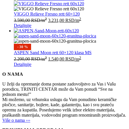
VIGGO Relieve Fresno rett 60×120
2
2
3.590,00
RSD
/m
3.231,00
RSD
/m
Detaljnije
- 30 %
ASPEN Sand Moon rett 60×120 klasa MS
2
2
2.200,00
RSD
/m
1.540,00
RSD
/m
Detaljnije
O NAMA
U želji da opremanje doma postane zadovoljstvo za Vas i Vašu
porodicu, TRINITI CENTAR može da Vam ponudi “Sve na
jednom mestu!”
Mi možemo, uz vrhunsku uslugu da Vam ponudimo keramičke
pločice, sanitarije, bojlere, kade, galanteriju, kao i svu prateću
opremu za kupatila. Posedujemo velik izbor elektro materijala,
praškastih materijala, vodovodni program renomiranih proizvodjača.
Više o nama ›››