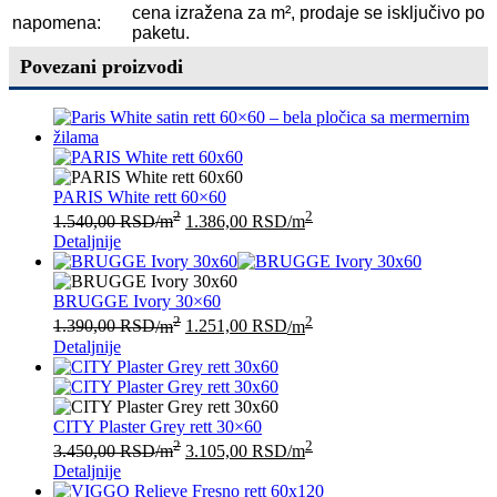
cena izražena za m², prodaje se isključivo po
napomena:
paketu.
Povezani proizvodi
PARIS White rett 60×60
2
2
1.540,00
RSD
/m
1.386,00
RSD
/m
Detaljnije
BRUGGE Ivory 30×60
2
2
1.390,00
RSD
/m
1.251,00
RSD
/m
Detaljnije
CITY Plaster Grey rett 30×60
2
2
3.450,00
RSD
/m
3.105,00
RSD
/m
Detaljnije