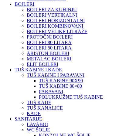
BOJLERI
BOJLERI ZA KUHINJU
BOJLERI VERTIKALNI
BOJLERI HORIZONTALNI
BOJLERI KOMBINOVANI
BOJLERI VELIKE LITRAŽE
PROTOČNI BOJLERI
BOJLERI 80 LITARA
BOJLERI 50 LITARA
ARISTON BOJLERI
METALAC BOJLERI
ELIT BOJLERI
TUŠ KABINE I KADE
TUŠ KABINE I PARAVANI
TUŠ KABINE 90X90
TUŠ KABINE 80×80
PARAVANI
POLUKRUŽNE TUŠ KABINE
TUŠ KADE
TUŠ KANALICE
KADE
SANITARIJE
LAVABOI
WC ŠOLJE
KONZOLNE WC ŠOLJE