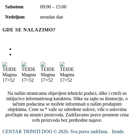
Subotom
09:00 – 15:00
Nedeljom
neradan dan
GDE SE NALAZIMO?
Na našim stranicama objavljeni tehnicki podaci, slike i crteži su
iskljucivo informativnog karaktera. Slike na sajtu su ilustracije, o
tačnim podacima se možete informisati u našim prodajnim
objektima. Cene sa * važe uz određene uslove, više o uslovima
pročitajte na stranici proizvoda. Zadržavamo pravo promene cena
svih proizvoda bez prethodne najave.
CENTAR TRINITI DOO © 2026. Sva prava zadržana. Izrada