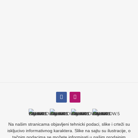
Na našim stranicama objavljeni tehnicki podaci, slike i crteži su
iskljucivo informativnog karaktera. Slike na sajtu su ilustracije, o
tačnim podacima se možete informisati u našim prodajnim