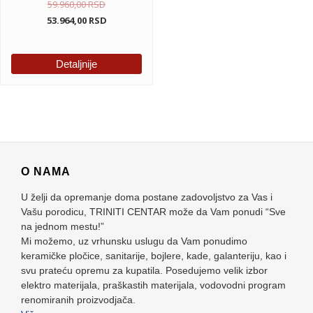
59.960,00
RSD
53.964,00
RSD
Detaljnije
O NAMA
U želji da opremanje doma postane zadovoljstvo za Vas i
Vašu porodicu, TRINITI CENTAR može da Vam ponudi “Sve
na jednom mestu!”
Mi možemo, uz vrhunsku uslugu da Vam ponudimo
keramičke pločice, sanitarije, bojlere, kade, galanteriju, kao i
svu prateću opremu za kupatila. Posedujemo velik izbor
elektro materijala, praškastih materijala, vodovodni program
renomiranih proizvodjača.