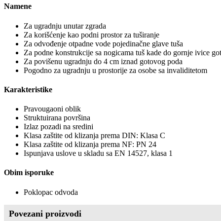
Namene
Za ugradnju unutar zgrada
Za korišćenje kao podni prostor za tuširanje
Za odvođenje otpadne vode pojedinačne glave tuša
Za podne konstrukcije sa nogicama tuš kade do gornje ivice g
Za povišenu ugradnju do 4 cm iznad gotovog poda
Pogodno za ugradnju u prostorije za osobe sa invaliditetom
Karakteristike
Pravougaoni oblik
Struktuirana površina
Izlaz pozadi na sredini
Klasa zaštite od klizanja prema DIN: Klasa C
Klasa zaštite od klizanja prema NF: PN 24
Ispunjava uslove u skladu sa EN 14527, klasa 1
Obim isporuke
Poklopac odvoda
Povezani proizvodi