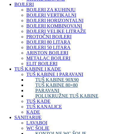
BOJLERI
BOJLERI ZA KUHINJU
BOJLERI VERTIKALNI
BOJLERI HORIZONTALNI
BOJLERI KOMBINOVANI
BOJLERI VELIKE LITRAŽE
PROTOČNI BOJLERI
BOJLERI 80 LITARA
BOJLERI 50 LITARA
ARISTON BOJLERI
METALAC BOJLERI
ELIT BOJLERI
TUŠ KABINE I KADE
TUŠ KABINE I PARAVANI
TUŠ KABINE 90X90
TUŠ KABINE 80×80
PARAVANI
POLUKRUŽNE TUŠ KABINE
TUŠ KADE
TUŠ KANALICE
KADE
SANITARIJE
LAVABOI
WC ŠOLJE
KONZOLNE WC ŠOLJE