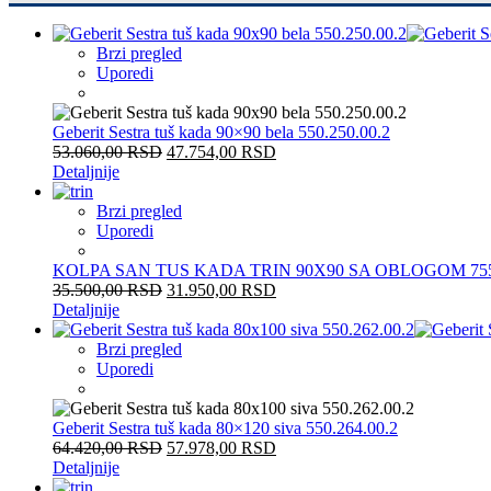
Brzi pregled
Uporedi
Geberit Sestra tuš kada 90×90 bela 550.250.00.2
53.060,00
RSD
47.754,00
RSD
Detaljnije
Brzi pregled
Uporedi
KOLPA SAN TUS KADA TRIN 90X90 SA OBLOGOM 75
35.500,00
RSD
31.950,00
RSD
Detaljnije
Brzi pregled
Uporedi
Geberit Sestra tuš kada 80×120 siva 550.264.00.2
64.420,00
RSD
57.978,00
RSD
Detaljnije