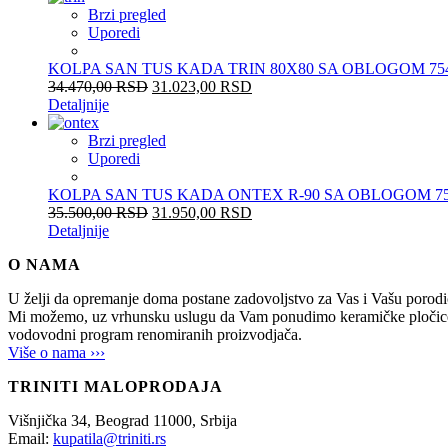
Brzi pregled
Uporedi
KOLPA SAN TUS KADA TRIN 80X80 SA OBLOGOM 75
34.470,00
RSD
31.023,00
RSD
Detaljnije
Brzi pregled
Uporedi
KOLPA SAN TUS KADA ONTEX R-90 SA OBLOGOM 75
35.500,00
RSD
31.950,00
RSD
Detaljnije
O NAMA
U želji da opremanje doma postane zadovoljstvo za Vas i Vašu po
Mi možemo, uz vrhunsku uslugu da Vam ponudimo keramičke pločice, sani
vodovodni program renomiranih proizvodjača.
Više o nama ›››
TRINITI MALOPRODAJA
Višnjička 34,
Beograd
11000,
Srbija
Email:
kupatila@triniti.rs