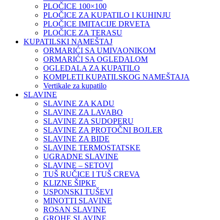
PLOČICE 100×100
PLOČICE ZA KUPATILO I KUHINJU
PLOČICE IMITACIJE DRVETA
PLOČICE ZA TERASU
KUPATILSKI NAMEŠTAJ
ORMARIĆI SA UMIVAONIKOM
ORMARIĆI SA OGLEDALOM
OGLEDALA ZA KUPATILO
KOMPLETI KUPATILSKOG NAMEŠTAJA
Vertikale za kupatilo
SLAVINE
SLAVINE ZA KADU
SLAVINE ZA LAVABO
SLAVINE ZA SUDOPERU
SLAVINE ZA PROTOČNI BOJLER
SLAVINE ZA BIDE
SLAVINE TERMOSTATSKE
UGRADNE SLAVINE
SLAVINE – SETOVI
TUŠ RUČICE I TUŠ CREVA
KLIZNE ŠIPKE
USPONSKI TUŠEVI
MINOTTI SLAVINE
ROSAN SLAVINE
GROHE SLAVINE