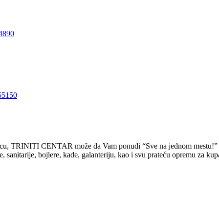
4890
5150
rodicu, TRINITI CENTAR može da Vam ponudi “Sve na jednom mestu!”
tarije, bojlere, kade, galanteriju, kao i svu prateću opremu za kupati