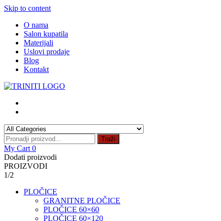
Skip to content
O nama
Salon kupatila
Materijali
Uslovi prodaje
Blog
Kontakt
Traži
My Cart
0
Dodati proizvodi
PROIZVODI
1/2
PLOČICE
GRANITNE PLOČICE
PLOČICE 60×60
PLOČICE 60×120