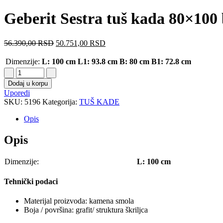
Geberit Sestra tuš kada 80×100 
56.390,00
RSD
50.751,00
RSD
Dimenzije:
L: 100 cm
L1: 93.8 cm
B: 80 cm
B1: 72.8 cm
Dodaj u korpu
Uporedi
SKU:
5196
Kategorija:
TUŠ KADE
Opis
Opis
Dimenzije:
L: 100 cm
Tehnički podaci
Materijal proizvoda: kamena smola
Boja / površina: grafit/ struktura škriljca