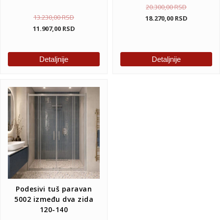
20.300,00
RSD
13.230,00
RSD
18.270,00
RSD
11.907,00
RSD
Detaljnije
Detaljnije
Podesivi tuš paravan
5002 između dva zida
120-140