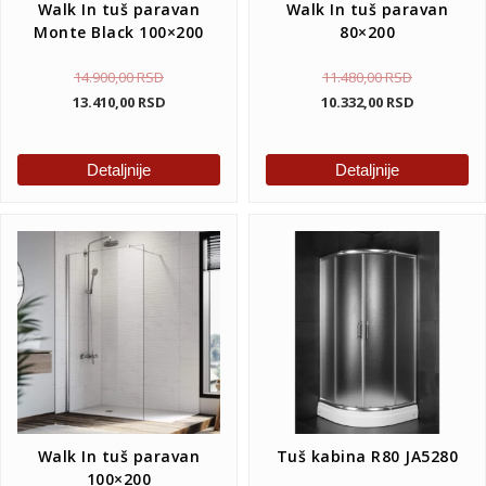
Walk In tuš paravan
Walk In tuš paravan
Monte Black 100×200
80×200
14.900,00
RSD
11.480,00
RSD
13.410,00
RSD
10.332,00
RSD
Detaljnije
Detaljnije
Walk In tuš paravan
Tuš kabina R80 JA5280
100×200