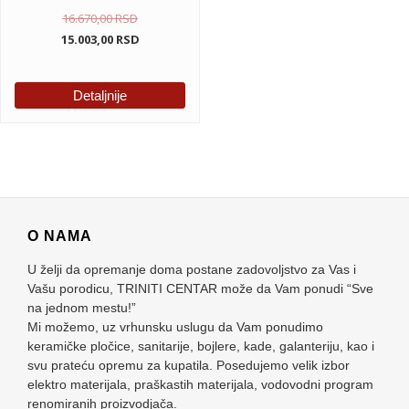
16.670,00
RSD
15.003,00
RSD
Detaljnije
O NAMA
U želji da opremanje doma postane zadovoljstvo za Vas i
Vašu porodicu, TRINITI CENTAR može da Vam ponudi “Sve
na jednom mestu!”
Mi možemo, uz vrhunsku uslugu da Vam ponudimo
keramičke pločice, sanitarije, bojlere, kade, galanteriju, kao i
svu prateću opremu za kupatila. Posedujemo velik izbor
elektro materijala, praškastih materijala, vodovodni program
renomiranih proizvodjača.