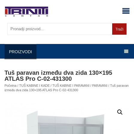
Skip
to
content
Traži
PROIZVODI
Tuš paravan između dva zida 130×195
ATLAS Pro C-02-431300
Početna
/
TUŠ KABINE I KADE
/
TUŠ KABINE I PARAVANI
/
PARAVANI
/ Tuš paravan
između dva zida 130×195 ATLAS Pro C-02-431300