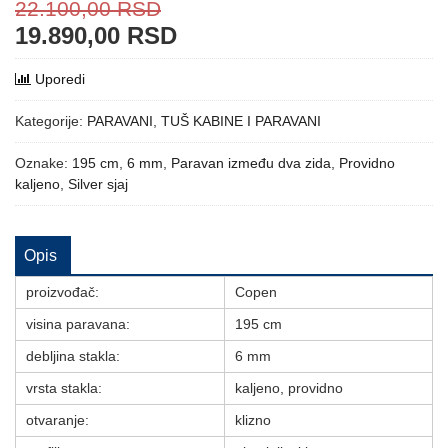
22.100,00
RSD
19.890,00
RSD
Uporedi
Kategorije:
PARAVANI
,
TUŠ KABINE I PARAVANI
Oznake:
195 cm
,
6 mm
,
Paravan između dva zida
,
Providno
kaljeno
,
Silver sjaj
Opis
proizvođač:
Copen
visina paravana:
195 cm
debljina stakla:
6 mm
vrsta stakla:
kaljeno, providno
otvaranje:
klizno