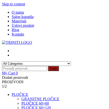
Skip to content
O nama
Salon kupatila
Materijali
Uslovi prodaje
Blog
Kontakt
Traži
My Cart
0
Dodati proizvodi
PROIZVODI
1/2
PLOČICE
GRANITNE PLOČICE
PLOČICE 60×60
PLOČICE 60×120