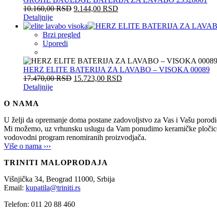
10.160,00
RSD
9.144,00
RSD
Detaljnije
Brzi pregled
Uporedi
HERZ ELITE BATERIJA ZA LAVABO – VISOKA 00089
17.470,00
RSD
15.723,00
RSD
Detaljnije
O NAMA
U želji da opremanje doma postane zadovoljstvo za Vas i Vašu po
Mi možemo, uz vrhunsku uslugu da Vam ponudimo keramičke pločice, sani
vodovodni program renomiranih proizvodjača.
Više o nama ›››
TRINITI MALOPRODAJA
Višnjička 34,
Beograd
11000,
Srbija
Email:
kupatila@triniti.rs
Telefon: 011 20 88 460