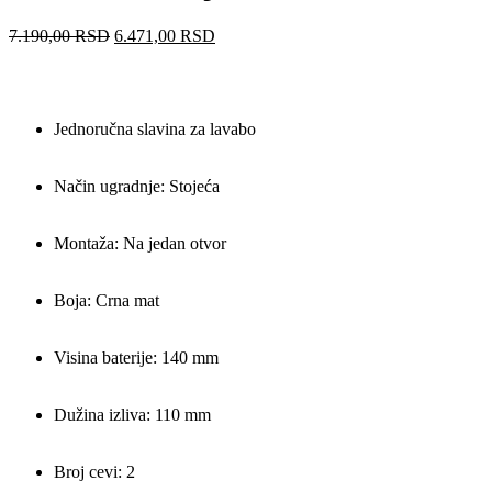
7.190,00
RSD
6.471,00
RSD
Jednoručna slavina za lavabo
Način ugradnje: Stojeća
Montaža: Na jedan otvor
Boja: Crna mat
Visina baterije: 140 mm
Dužina izliva: 110 mm
Broj cevi: 2