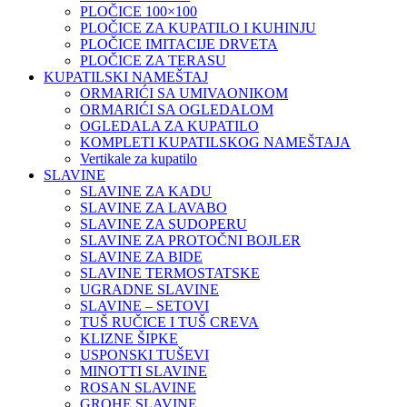
PLOČICE 100×100
PLOČICE ZA KUPATILO I KUHINJU
PLOČICE IMITACIJE DRVETA
PLOČICE ZA TERASU
KUPATILSKI NAMEŠTAJ
ORMARIĆI SA UMIVAONIKOM
ORMARIĆI SA OGLEDALOM
OGLEDALA ZA KUPATILO
KOMPLETI KUPATILSKOG NAMEŠTAJA
Vertikale za kupatilo
SLAVINE
SLAVINE ZA KADU
SLAVINE ZA LAVABO
SLAVINE ZA SUDOPERU
SLAVINE ZA PROTOČNI BOJLER
SLAVINE ZA BIDE
SLAVINE TERMOSTATSKE
UGRADNE SLAVINE
SLAVINE – SETOVI
TUŠ RUČICE I TUŠ CREVA
KLIZNE ŠIPKE
USPONSKI TUŠEVI
MINOTTI SLAVINE
ROSAN SLAVINE
GROHE SLAVINE