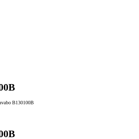
100B
 lavabo B130100B
100B