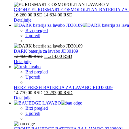
GROHE EUROSMART COSMOPOLITAN BATERIJA ZA L
16.260,00
RSD
14.634,00
RSD
Detaljnije
Brzi pregled
Uporedi
DARK baterija za lavabo JD30109
12.460,00
RSD
11.214,00
RSD
Detaljnije
Brzi pregled
Uporedi
HERZ FRESH BATERIJA ZA LAVABO F10 00039
14.770,00
RSD
13.293,00
RSD
Detaljnije
Brzi pregled
Uporedi
GROHE BAUEDGE BATERIJA ZA LAVABO 23328001