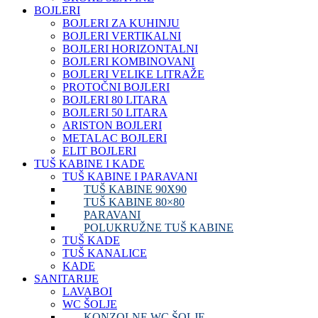
BOJLERI
BOJLERI ZA KUHINJU
BOJLERI VERTIKALNI
BOJLERI HORIZONTALNI
BOJLERI KOMBINOVANI
BOJLERI VELIKE LITRAŽE
PROTOČNI BOJLERI
BOJLERI 80 LITARA
BOJLERI 50 LITARA
ARISTON BOJLERI
METALAC BOJLERI
ELIT BOJLERI
TUŠ KABINE I KADE
TUŠ KABINE I PARAVANI
TUŠ KABINE 90X90
TUŠ KABINE 80×80
PARAVANI
POLUKRUŽNE TUŠ KABINE
TUŠ KADE
TUŠ KANALICE
KADE
SANITARIJE
LAVABOI
WC ŠOLJE
KONZOLNE WC ŠOLJE