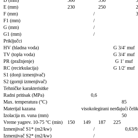
D (mm)
500
550
E (mm)
230
250
F (mm)
/
F1 (mm)
/
G (mm)
/
G1 (mm)
/
Priključci
HV (hladna voda)
G 3/4′ muf
TV (topla voda)
G 3/4′ muf
PR (pražnjenje)
G 1′ muf
RC (recirkulacija)
G 1/2′ muf
S1 (donji izmenjivač)
S2 (gornji izmenjivač)
Tehničke karakterisitke
Radni pritisak (MPa)
0,6
Max. temperatura (°C)
85
Materijal kazana
visokolegirani nerđajući čeli
Izolacija m. vuna (mm)
50
Vreme yagrev. 10-75 °C (min)
150
149
187
225
Izmenjivač S1* (m2/kw)
/
0,63/9
Izmenjivač S2* (m2/kw)
/