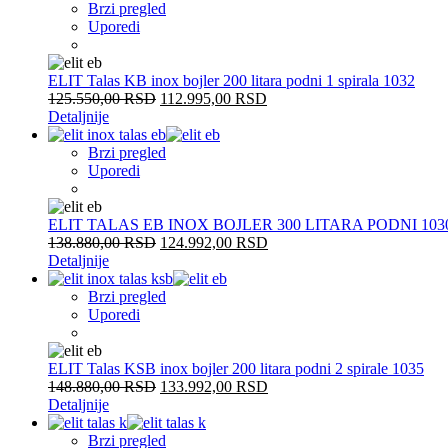
Brzi pregled
Uporedi
ELIT Talas KB inox bojler 200 litara podni 1 spirala 1032
125.550,00
RSD
112.995,00
RSD
Detaljnije
Brzi pregled
Uporedi
ELIT TALAS EB INOX BOJLER 300 LITARA PODNI 103
138.880,00
RSD
124.992,00
RSD
Detaljnije
Brzi pregled
Uporedi
ELIT Talas KSB inox bojler 200 litara podni 2 spirale 1035
148.880,00
RSD
133.992,00
RSD
Detaljnije
Brzi pregled