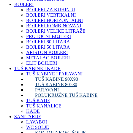
BOJLERI
BOJLERI ZA KUHINJU
BOJLERI VERTIKALNI
BOJLERI HORIZONTALNI
BOJLERI KOMBINOVANI
BOJLERI VELIKE LITRAŽE
PROTOČNI BOJLERI
BOJLERI 80 LITARA
BOJLERI 50 LITARA
ARISTON BOJLERI
METALAC BOJLERI
ELIT BOJLERI
TUŠ KABINE I KADE
TUŠ KABINE I PARAVANI
TUŠ KABINE 90X90
TUŠ KABINE 80×80
PARAVANI
POLUKRUŽNE TUŠ KABINE
TUŠ KADE
TUŠ KANALICE
KADE
SANITARIJE
LAVABOI
WC ŠOLJE
KONZOLNE WC ŠOLJE