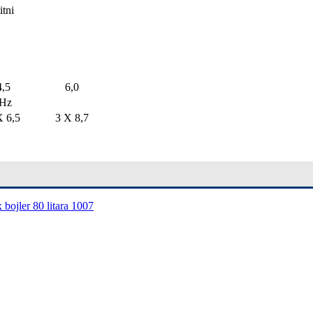
itni
4,5
6,0
 Hz
X 6,5
3 X 8,7