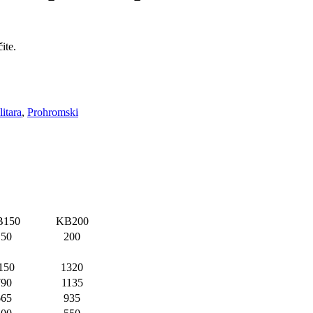
ite.
litara
,
Prohromski
B150
KB200
150
200
150
1320
790
1135
665
935