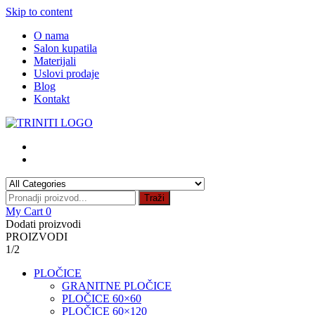
Skip to content
O nama
Salon kupatila
Materijali
Uslovi prodaje
Blog
Kontakt
Traži
My Cart
0
Dodati proizvodi
PROIZVODI
1/2
PLOČICE
GRANITNE PLOČICE
PLOČICE 60×60
PLOČICE 60×120