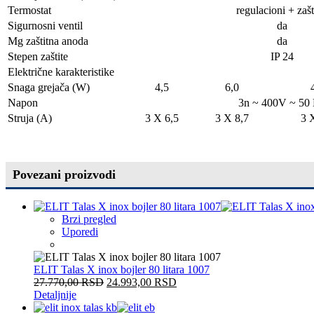
Termostat
regulacioni + zašt
Sigurnosni ventil
da
Mg zaštitna anoda
da
Stepen zaštite
IP 24
Električne karakteristike
Snaga grejača (W)
4,5
6,0
Napon
3n ~ 400V ~ 50
Struja (A)
3 X 6,5
3 X 8,7
3 
Povezani proizvodi
Brzi pregled
Uporedi
ELIT Talas X inox bojler 80 litara 1007
27.770,00
RSD
24.993,00
RSD
Detaljnije