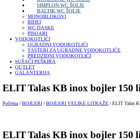
SIMPLON WC ŠOLJE
BALTIK WC ŠOLJE
MONOBLOKOVI
BIDEI
WC DASKE
PISOARI
VODOKOTLIĆI
UGRADNI VODOKOTLIĆI
TASTERI ZA UGRADNE VODOKOTLIĆE
PREDZIDNI VODOKOTLIĆI
SUŠAČI PEŠKIRA
OUTLET
GALANTERIJA
ELIT Talas KB inox bojler 150 l
Početna
/
BOJLERI
/
BOJLERI VELIKE LITRAŽE
/ ELIT Talas KB
ELIT Talas KB inox bojler 150 l