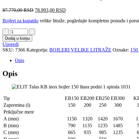
87.770,00
RSD
78.993,00
RSD
Bojleri za kupatilo
velike litraže, pogledajte kompletnu ponudu i poruč
Dodaj u korpu
Uporedi
SKU:
7366
Kategorija:
BOJLERI VELIKE LITRAŽE
Oznake:
150 
Opis
Opis
Tip
EB150
EB200
EB250
EB300
K
Zapremina (l)
150
200
250
300
Priključne mere
A (mm)
1150
1320
1420
1670
1
B (mm)
790
1135
1235
1485
C (mm)
665
935
985
1235