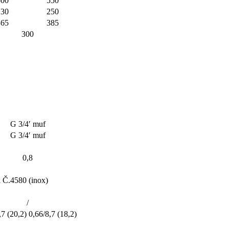
500
550
230
250
365
385
300
G 3/4′ muf
G 3/4′ muf
0,8
k Č.4580 (inox)
/
,7 (20,2)
0,66/8,7 (18,2)