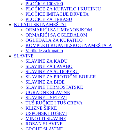
PLOČICE 100×100
PLOČICE ZA KUPATILO I KUHINJU
PLOČICE IMITACIJE DRVETA
PLOČICE ZA TERASU
KUPATILSKI NAMEŠTAJ
ORMARIĆI SA UMIVAONIKOM
ORMARIĆI SA OGLEDALOM
OGLEDALA ZA KUPATILO
KOMPLETI KUPATILSKOG NAMEŠTAJA
Vertikale za kupatilo
SLAVINE
SLAVINE ZA KADU
SLAVINE ZA LAVABO
SLAVINE ZA SUDOPERU
SLAVINE ZA PROTOČNI BOJLER
SLAVINE ZA BIDE
SLAVINE TERMOSTATSKE
UGRADNE SLAVINE
SLAVINE – SETOVI
TUŠ RUČICE I TUŠ CREVA
KLIZNE ŠIPKE
USPONSKI TUŠEVI
MINOTTI SLAVINE
ROSAN SLAVINE
GROHE SLAVINE