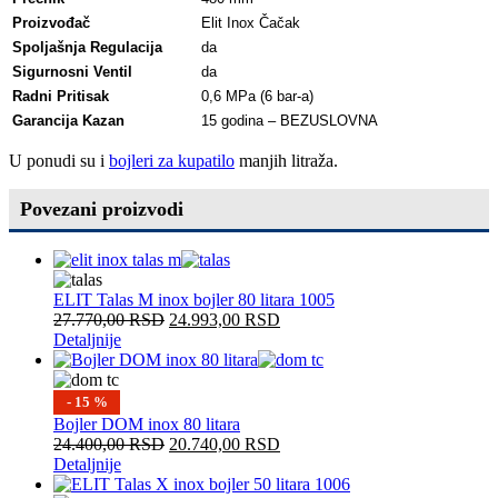
Proizvođač
Elit Inox Čačak
Spoljašnja Regulacija
da
Sigurnosni Ventil
da
Radni Pritisak
0,6 MPa (6 bar-a)
Garancija Kazan
15 godina – BEZUSLOVNA
U ponudi su i
bojleri za kupatilo
manjih litraža.
Povezani proizvodi
ELIT Talas M inox bojler 80 litara 1005
27.770,00
RSD
24.993,00
RSD
Detaljnije
- 15 %
Bojler DOM inox 80 litara
24.400,00
RSD
20.740,00
RSD
Detaljnije