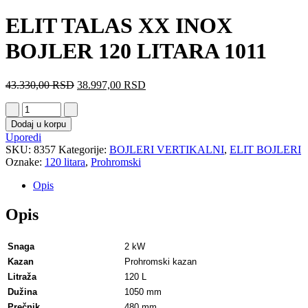
ELIT TALAS XX INOX
BOJLER 120 LITARA 1011
43.330,00
RSD
38.997,00
RSD
Dodaj u korpu
Uporedi
SKU:
8357
Kategorije:
BOJLERI VERTIKALNI
,
ELIT BOJLERI
Oznake:
120 litara
,
Prohromski
Opis
Opis
Snaga
2 kW
Kazan
Prohromski kazan
Litraža
120 L
Dužina
1050 mm
Prečnik
480 mm