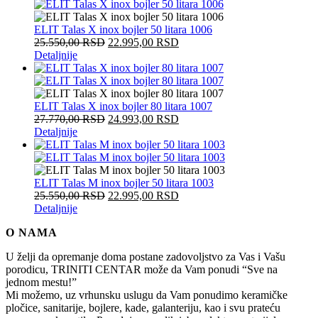
ELIT Talas X inox bojler 50 litara 1006
25.550,00
RSD
22.995,00
RSD
Detaljnije
ELIT Talas X inox bojler 80 litara 1007
27.770,00
RSD
24.993,00
RSD
Detaljnije
ELIT Talas M inox bojler 50 litara 1003
25.550,00
RSD
22.995,00
RSD
Detaljnije
O NAMA
U želji da opremanje doma postane zadovoljstvo za Vas i Vašu
porodicu, TRINITI CENTAR može da Vam ponudi “Sve na
jednom mestu!”
Mi možemo, uz vrhunsku uslugu da Vam ponudimo keramičke
pločice, sanitarije, bojlere, kade, galanteriju, kao i svu prateću