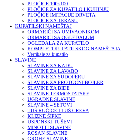
PLOČICE 100×100
PLOČICE ZA KUPATILO I KUHINJU
PLOČICE IMITACIJE DRVETA
PLOČICE ZA TERASU
KUPATILSKI NAMEŠTAJ
ORMARIĆI SA UMIVAONIKOM
ORMARIĆI SA OGLEDALOM
OGLEDALA ZA KUPATILO
KOMPLETI KUPATILSKOG NAMEŠTAJA
Vertikale za kupatilo
SLAVINE
SLAVINE ZA KADU
SLAVINE ZA LAVABO
SLAVINE ZA SUDOPERU
SLAVINE ZA PROTOČNI BOJLER
SLAVINE ZA BIDE
SLAVINE TERMOSTATSKE
UGRADNE SLAVINE
SLAVINE – SETOVI
TUŠ RUČICE I TUŠ CREVA
KLIZNE ŠIPKE
USPONSKI TUŠEVI
MINOTTI SLAVINE
ROSAN SLAVINE
GROHE SLAVINE