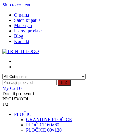
Skip to content
O nama
Salon kupatila
Materijali
Uslovi prodaje
Blog
Kontakt
Traži
My Cart
0
Dodati proizvodi
PROIZVODI
1/2
PLOČICE
GRANITNE PLOČICE
PLOČICE 60×60
PLOČICE 60×120