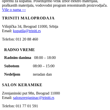
opremu za kupatila. Posedujemo velik izbor elektro materijala,
praškastih materijala, vodovodni program renomiranih proizvodjača.
Više o nama ›››
TRINITI MALOPRODAJA
Višnjička 34,
Beograd
11000,
Srbija
Email:
kupatila@triniti.rs
Telefon: 011 20 88 460
RADNO VREME
Radnim danima
08:00 – 18:00
Subotom
08:00 – 15:00
Nedeljom
neradan dan
SALON KERAMIKE
Zrenjaninski put 98n,
Beograd
11000
Email:
salonzrenjaninac@triniti.rs
Telefon: 011 77 01 591