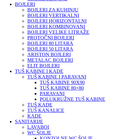
BOJLERI
BOJLERI ZA KUHINJU
BOJLERI VERTIKALNI
BOJLERI HORIZONTALNI
BOJLERI KOMBINOVANI
BOJLERI VELIKE LITRAŽE
PROTOČNI BOJLERI
BOJLERI 80 LITARA
BOJLERI 50 LITARA
ARISTON BOJLERI
METALAC BOJLERI
ELIT BOJLERI
TUŠ KABINE I KADE
TUŠ KABINE I PARAVANI
TUŠ KABINE 90X90
TUŠ KABINE 80×80
PARAVANI
POLUKRUŽNE TUŠ KABINE
TUŠ KADE
TUŠ KANALICE
KADE
SANITARIJE
LAVABOI
WC ŠOLJE
KONZOLNE WC ŠOLJE