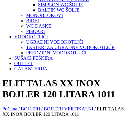
SIMPLON WC ŠOLJE
BALTIK WC ŠOLJE
MONOBLOKOVI
BIDEI
WC DASKE
PISOARI
VODOKOTLIĆI
UGRADNI VODOKOTLIĆI
TASTERI ZA UGRADNE VODOKOTLIĆE
PREDZIDNI VODOKOTLIĆI
SUŠAČI PEŠKIRA
OUTLET
GALANTERIJA
ELIT TALAS XX INOX
BOJLER 120 LITARA 1011
Početna
/
BOJLERI
/
BOJLERI VERTIKALNI
/ ELIT TALAS
XX INOX BOJLER 120 LITARA 1011