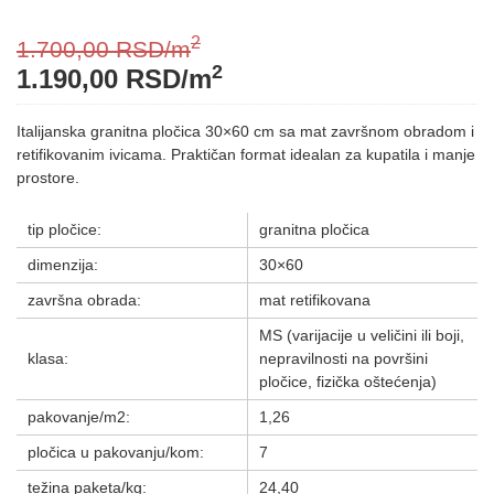
2
1.700,00
RSD
/m
2
1.190,00
RSD
/m
Italijanska granitna pločica 30×60 cm sa mat završnom obradom i
retifikovanim ivicama. Praktičan format idealan za kupatila i manje
prostore.
tip pločice:
granitna pločica
dimenzija:
30×60
završna obrada:
mat retifikovana
MS (varijacije u veličini ili boji,
klasa:
nepravilnosti na površini
pločice, fizička oštećenja)
pakovanje/m2:
1,26
pločica u pakovanju/kom:
7
težina paketa/kg:
24,40