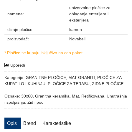
univerzalne pločice za
namena:
oblaganje enterijera i
eksterijera
dizajn pločice:
kamen
proizvođač:
Novabell
* Pločice se kupuju isključivo na ceo paket.
Uporedi
Kategorije:
GRANITNE PLOČICE
,
MAT GRANITI
,
PLOČICE ZA
KUPATILO I KUHINJU
,
PLOČICE ZA TERASU
,
ZIDNE PLOČICE
Oznake:
30x60
,
Granitna keramika
,
Mat
,
Retifikovana
,
Unutrašnja
i spoljašnja
,
Zid i pod
Opis
Brend
Karakteristike