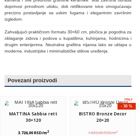
doprinosi prirodnom utisku, dok retifikovane ivice omogućavaju
precizno postavljanje sa uskim fugama i elegantnim završnim
izgledom.
Zahvaljujući praktičnom formatu 30×60 cm, pločica je pogodna za
oblaganje zidova i podova u kupatilima, kuhinjama, hodnicima i
drugim enterijerima. Neutralna grafitna nijansa lako se uklapa u
moderne, industrijske i minimalističke stilove uređenja.
Povezani proizvodi
ITALY
- 30 %
MATTINA Sabbia rett
BISTRO Bronze Decor
30×120
20×20
2
2
3.726,00
RSD
/m
1.830,00
RSD
/m