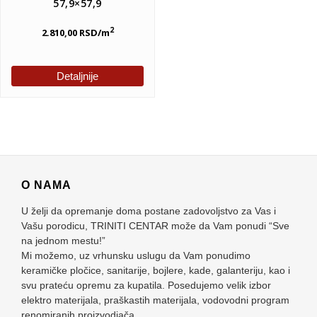
57,9×57,9
2
2.810,00
RSD
/m
Detaljnije
O NAMA
U želji da opremanje doma postane zadovoljstvo za Vas i
Vašu porodicu, TRINITI CENTAR može da Vam ponudi “Sve
na jednom mestu!”
Mi možemo, uz vrhunsku uslugu da Vam ponudimo
keramičke pločice, sanitarije, bojlere, kade, galanteriju, kao i
svu prateću opremu za kupatila. Posedujemo velik izbor
elektro materijala, praškastih materijala, vodovodni program
renomiranih proizvodjača.