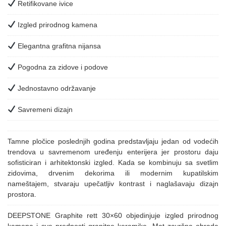
Retifikovane ivice
Izgled prirodnog kamena
Elegantna grafitna nijansa
Pogodna za zidove i podove
Jednostavno održavanje
Savremeni dizajn
Tamne pločice poslednjih godina predstavljaju jedan od vodećih
trendova u savremenom uređenju enterijera jer prostoru daju
sofisticiran i arhitektonski izgled. Kada se kombinuju sa svetlim
zidovima, drvenim dekorima ili modernim kupatilskim
nameštajem, stvaraju upečatljiv kontrast i naglašavaju dizajn
prostora.
DEEPSTONE Graphite rett 30×60 objedinjuje izgled prirodnog
kamena i sve prednosti granitne keramike. Mat završna obrada