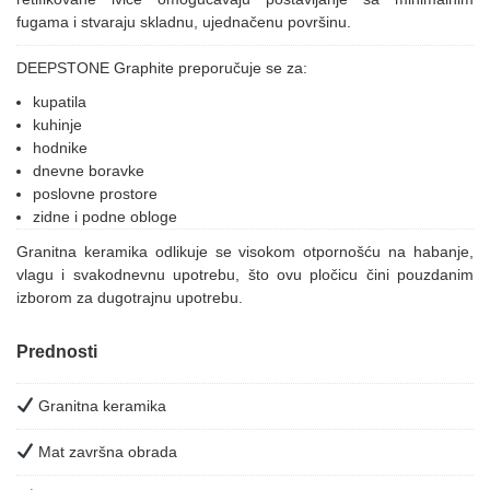
fugama i stvaraju skladnu, ujednačenu površinu.
DEEPSTONE Graphite preporučuje se za:
kupatila
kuhinje
hodnike
dnevne boravke
poslovne prostore
zidne i podne obloge
Granitna keramika odlikuje se visokom otpornošću na habanje,
vlagu i svakodnevnu upotrebu, što ovu pločicu čini pouzdanim
izborom za dugotrajnu upotrebu.
Prednosti
Granitna keramika
Mat završna obrada