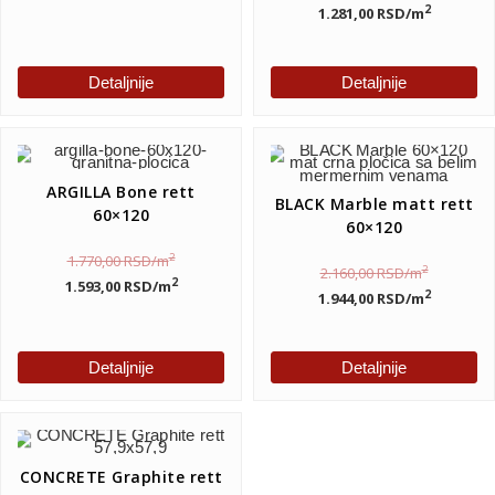
2
1.281,00
RSD
/m
Detaljnije
Detaljnije
ARGILLA Bone rett
BLACK Marble matt rett
60×120
60×120
2
1.770,00
RSD
/m
2
2.160,00
RSD
/m
2
1.593,00
RSD
/m
2
1.944,00
RSD
/m
Detaljnije
Detaljnije
CONCRETE Graphite rett