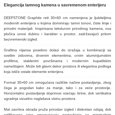
Elegancija tamnog kamena u savremenom enterijeru
DEEPSTONE Graphite rett 30×60 cm namenjena je ljubiteljima
modernih enterijera u kojima dominiraju tamni tonovi, čiste linije i
prirodni materijali. Inspirisana teksturom prirodnog kamena, ova
pločica unosi dubinu i karakter u prostor, zadržavajući pritom
bezvremenski izgled.
Grafitna nijansa posebno dolazi do izražaja u kombinaciji sa
svetlim zidovima, drvenim elementima, crnim aluminijumskim
profilima, staklenim površinama i modernim kupatilskim
nameštajem. Može biti glavni dekor prostora ili elegantna podloga
koja ističe ostale elemente enterijera.
Format 30×60 cm omogućava različite načine postavljanja, zbog
čega je pogodan kako za manje, tako i za veće prostorije.
Horizontalno postavljanje doprinosi osećaju širine, dok vertikalna
ugradnja vizuelno naglašava visinu prostora.
Mat završna obrada pruža prirodan izgled i diskretan odsjaj, dok
retifikovane ivice omogućavaju postavljanje sa minimalnim